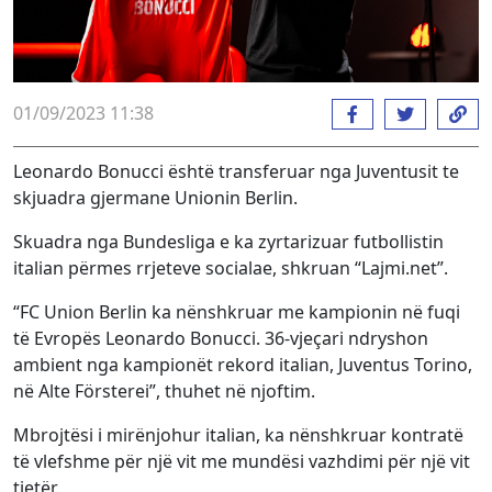
01/09/2023 11:38
Leonardo Bonucci është transferuar nga Juventusit te
skjuadra gjermane Unionin Berlin.
Skuadra nga Bundesliga e ka zyrtarizuar futbollistin
italian përmes rrjeteve socialae, shkruan “Lajmi.net”.
“FC Union Berlin ka nënshkruar me kampionin në fuqi
të Evropës Leonardo Bonucci. 36-vjeçari ndryshon
ambient nga kampionët rekord italian, Juventus Torino,
në Alte Försterei”, thuhet në njoftim.
Mbrojtësi i mirënjohur italian, ka nënshkruar kontratë
të vlefshme për një vit me mundësi vazhdimi për një vit
tjetër.