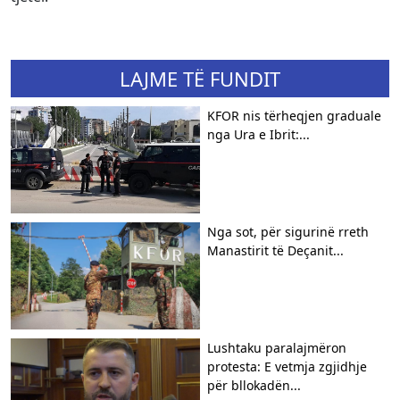
LAJME TË FUNDIT
KFOR nis tërheqjen graduale
nga Ura e Ibrit:...
Nga sot, për sigurinë rreth
Manastirit të Deçanit...
​Lushtaku paralajmëron
protesta: E vetmja zgjidhje
për bllokadën...