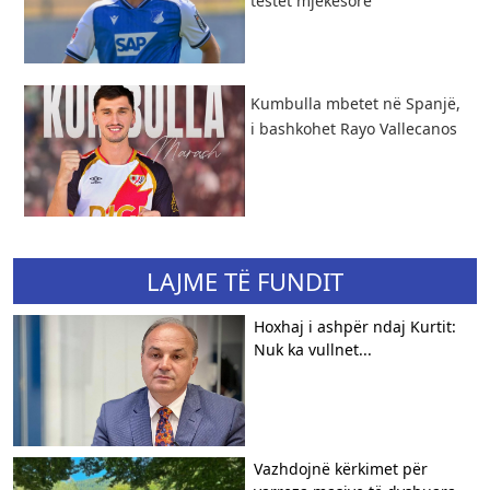
testet mjekësore
Kumbulla mbetet në Spanjë,
i bashkohet Rayo Vallecanos
LAJME TË FUNDIT
Hoxhaj i ashpër ndaj Kurtit:
Nuk ka vullnet...
Vazhdojnë kërkimet për