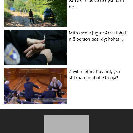
varreza masive të dyshuara
në...
Mitrovicë e Jugut: Arrestohet
një person pasi dyshohet...
Zhvillimet në Kuvend, çka
shkruan mediat e huaja?