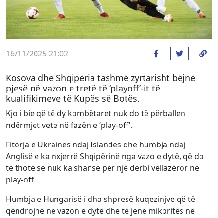
16/11/2025 21:02
Kosova dhe Shqipëria tashmë zyrtarisht bëjnë
pjesë në vazon e tretë të ‘playoff’-it të
kualifikimeve të Kupës së Botës.
Kjo i bie që të dy kombëtaret nuk do të përballen
ndërmjet vete në fazën e ‘play-off’.
Fitorja e Ukrainës ndaj Islandës dhe humbja ndaj
Anglisë e ka nxjerrë Shqipërinë nga vazo e dytë, që do
të thotë se nuk ka shanse për një derbi vëllazëror në
play-off.
Humbja e Hungarisë i dha shpresë kuqezinjve që të
qëndrojnë në vazon e dytë dhe të jenë mikpritës në