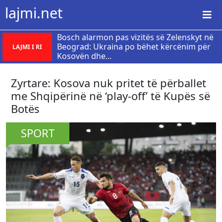
lajmi.net
Bosch alarmon pas vizitës së Zelenskyt në
Beograd: Ukraina po bëhet kërcënim për
LAJMI I RI
Kosovën dhe...
Zyrtare: Kosova nuk pritet të përballet
me Shqipërinë në ‘play-off’ të Kupës së
Botës
SPORT