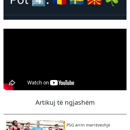
Artikuj të ngjashëm
PSG arrin marrëveshje