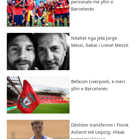
personale me yllin e
Barcelonës
Ndahet nga jeta Jorge
Messi, babai i Lionel Messit
Befason Liverpooli, e merr
yllin e Barcelonës
Dështon transferimi i Fisnik
Asllanit tek Leipzig, shkak