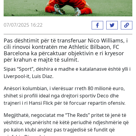
07/07/2025 16:22
Pas dështimit për të transferuar Nico Williams, i
cili rinovoi kontratën me Athletic Bilbaon, FC
Barcelona ka përcaktuar objektivin e ri kryesor
për krahun e majtë të sulmit.
Sipas “Sport”, dëshira e madhe e katalanasve është ylli i
Liverpool-it, Luis Diaz.
Anësori kolumbian, i vlerësuar rreth 80 milionë euro,
shihet si profili ideal nga drejtori sportiv Deco dhe
trajneri i ri Hansi Flick për të forcuar repartin ofensiv.
Megjithatë, negociatat me “The Reds” pritet të jenë të
vështira, veçanërisht në këtë periudhë ndjeshmërie që
po kalon klubi anglez pas tragjedisë së fundit që