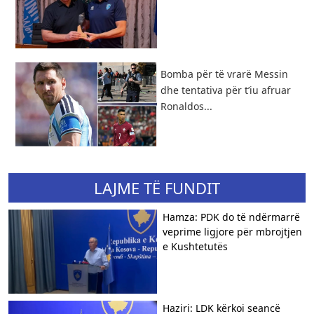
Bomba për të vrarë Messin
dhe tentativa për t’iu afruar
Ronaldos...
LAJME TË FUNDIT
Hamza: PDK do të ndërmarrë
veprime ligjore për mbrojtjen
e Kushtetutës
Haziri: LDK kërkoi seancë