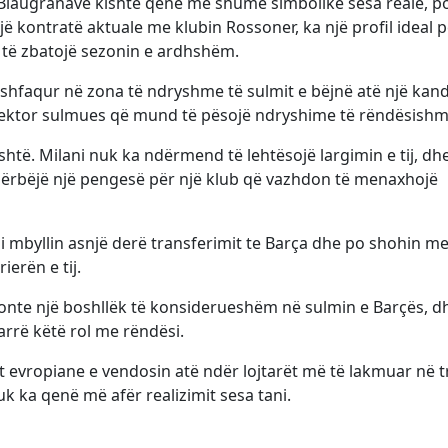
 Blaugranave kishte qenë më shumë simbolike sesa reale, p
ë kontratë aktuale me klubin Rossoner, ka një profil ideal p
 të zbatojë sezonin e ardhshëm.
t’u shfaqur në zona të ndryshme të sulmit e bëjnë atë një kan
sektor sulmues që mund të pësojë ndryshime të rëndësishm
eshtë. Milani nuk ka ndërmend të lehtësojë largimin e tij, dh
të përbëjë një pengesë për një klub që vazhdon të menaxhojë
o i mbyllin asnjë derë transferimit te Barça dhe po shohin me
erën e tij.
onte një boshllëk të konsiderueshëm në sulmin e Barçës, d
rrë këtë rol me rëndësi.
at evropiane e vendosin atë ndër lojtarët më të lakmuar në t
nuk ka qenë më afër realizimit sesa tani.