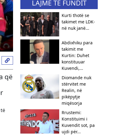
LAJME TË FUNDIT
Kurti thotë se
takimet me LDK-
në nuk janë...
Abdixhiku para
takimit me
Kurtin: Duhet
konstituuar
Kuvendi,...
a që
​Diomande nuk
stërvitet me
Realin, në
r
pikëpytje
miqësorja
 të
Rrustemi:
Konstituimi i
Kuvendit sot, pa
ujdi për...