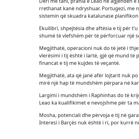
Deri më tani, prania e Leao në agjendën e
rrethanat kanë ndryshuar. Portugezi, me nj
sistemin që skuadra katalunase planifikon
Ekuilibri, shpejtësia dhe aftësia e tij për 
shumë të vlefshëm për të përforcuar një 
Megjithatë, operacioni nuk do të jetë i thj
vlerësimi i tij është i lartë, gjë që mund 
financat e tij me kujdes të veçantë.
Megjithatë, ata që janë afër lojtarit nuk p
mirë një hap të mundshëm përpara në karri
Largimi i mundshëm i Raphinhas do të krij
Leao ka kualifikimet e nevojshme për ta ma
Mosha, potenciali dhe përvoja e tij në gar
Interesi i Barçës nuk është i ri, por kurrë 