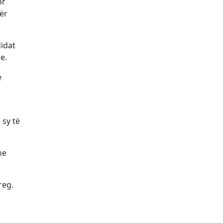
or
ër
didat
e.
e
 sy të
he
reg.