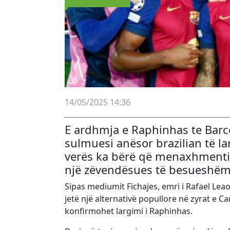
14/05/2025 14:36
E ardhmja e Raphinhas te Barc
sulmuesi anësor brazilian të la
verës ka bërë që menaxhmenti s
një zëvendësues të besueshëm
Sipas mediumit Fichajes, emri i Rafael Leaos 
jetë një alternativë popullore në zyrat e 
konfirmohet largimi i Raphinhas.