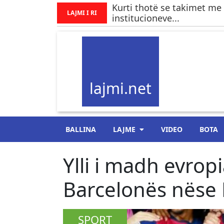
Kurti thotë se takimet me
LAJMI I RI
institucioneve...
lajmi.net
BALLINA
LAJME
VIDEO
BOTA
Ylli i madh evrop
Barcelonës nëse
SPORT