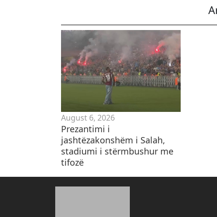
A
August 6, 2026
Prezantimi i
jashtëzakonshëm i Salah,
stadiumi i stërmbushur me
tifozë