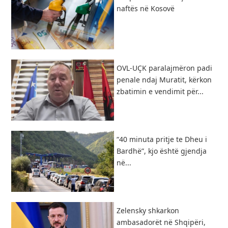
naftës në Kosovë
OVL-UÇK paralajmëron padi
penale ndaj Muratit, kërkon
zbatimin e vendimit për...
“40 minuta pritje te Dheu i
Bardhë”, kjo është gjendja
në...
Zelensky shkarkon
ambasadorët në Shqipëri,