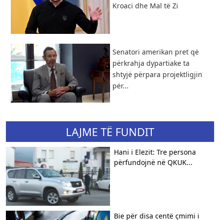
Kroaci dhe Mal të Zi
Senatori amerikan pret që
përkrahja dypartiake ta
shtyjë përpara projektligjin
për...
LAJME TË FUNDIT
Hani i Elezit: Tre persona
përfundojnë në QKUK...
Bie për disa centë çmimi i