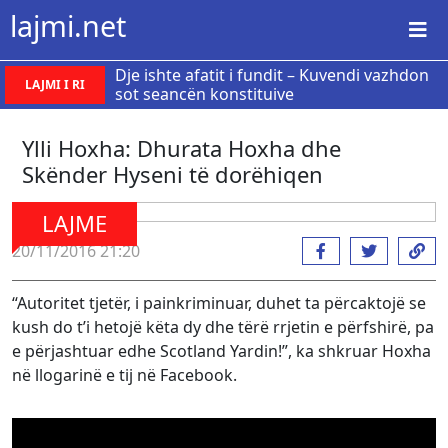
lajmi.net
Dje ishte afatit i fundit – Kuvendi vazhdon
LAJMI I RI
sot seancën konstituive
Ylli Hoxha: Dhurata Hoxha dhe
Skënder Hyseni të dorëhiqen
LAJME
20/11/2016 21:20
“Autoritet tjetër, i painkriminuar, duhet ta përcaktojë se
kush do t’i hetojë këta dy dhe tërë rrjetin e përfshirë, pa
e përjashtuar edhe Scotland Yardin!”, ka shkruar Hoxha
në llogarinë e tij në Facebook.