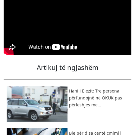
Artikuj të ngjashëm
Hani i Elezit: Tre persona
përfundojnë në QKUK pas
përleshjes me...
Bie për disa centë çmimi i