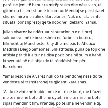
parë: ne jemi të hapur ta mirëpresim dhe nëse vjen, të
gjithë do të jemi shumë të lumtur. Mendoj se përshtatet
shumë mirë me stilin e Barcelonës. Nuk e di cila është
situata, por shpresoj që të ndodhë”, deklaroi Yamal.
Julian Alvarez ka ndërtuar reputacionin e një prej
sulmuesve më të besueshëm në futbollin botëror,
fillimisht te Manchester City dhe më pas te Atletico
Madridi i Diego Simeones. Shkathtësia, puna pa top dhe
aftësia për të luajtur në disa pozicione në sulm e kanë
kthyer atë në një objektiv të rëndësishëm për
Barcelonën.
Yamal beson se Alvarez nuk do të pendohej nëse do të
vendoste të transferohej te gjiganti katalanas.
“Ai do të vinte në klubin më të mirë në botë, me tifozët
më të mirë në botë dhe në qytetin më të mirë në botë,
sipas mendimit tim. Prandaj, po të isha në vendin e tij,