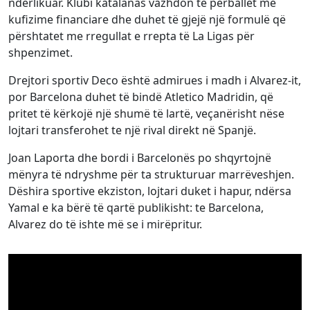
ndërlikuar. Klubi katalanas vazhdon të përballet me
kufizime financiare dhe duhet të gjejë një formulë që
përshtatet me rregullat e rrepta të La Ligas për
shpenzimet.
Drejtori sportiv Deco është admirues i madh i Alvarez-it,
por Barcelona duhet të bindë Atletico Madridin, që
pritet të kërkojë një shumë të lartë, veçanërisht nëse
lojtari transferohet te një rival direkt në Spanjë.
Joan Laporta dhe bordi i Barcelonës po shqyrtojnë
mënyra të ndryshme për ta strukturuar marrëveshjen.
Dëshira sportive ekziston, lojtari duket i hapur, ndërsa
Yamal e ka bërë të qartë publikisht: te Barcelona,
Alvarez do të ishte më se i mirëpritur.