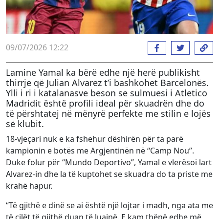
09/07/2026 12:22
Lamine Yamal ka bërë edhe një herë publikisht
thirrje që Julian Alvarez t’i bashkohet Barcelonës.
Ylli i ri i katalanasve beson se sulmuesi i Atletico
Madridit është profili ideal për skuadrën dhe do
të përshtatej në mënyrë perfekte me stilin e lojës
së klubit.
18-vjeçari nuk e ka fshehur dëshirën për ta parë
kampionin e botës me Argjentinën në “Camp Nou”.
Duke folur për “Mundo Deportivo”, Yamal e vlerësoi lart
Alvarez-in dhe la të kuptohet se skuadra do ta priste me
krahë hapur.
“Të gjithë e dinë se ai është një lojtar i madh, nga ata me
të cilët të gjithë duan të luajnë. E kam thënë edhe më