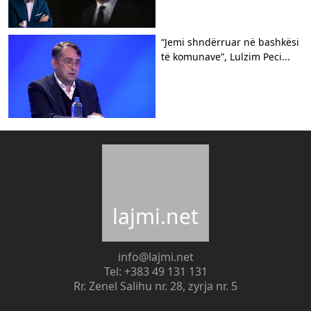
“Jemi shndërruar në bashkësi
të komunave”, Lulzim Peci...
lajmi.net
info@lajmi.net
Tel: +383 49 131 131
Rr. Zenel Salihu nr. 28, zyrja nr. 5