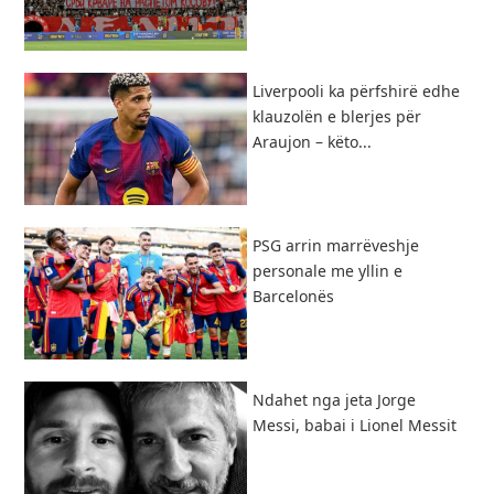
Liverpooli ka përfshirë edhe
klauzolën e blerjes për
Araujon – këto...
PSG arrin marrëveshje
personale me yllin e
Barcelonës
Ndahet nga jeta Jorge
Messi, babai i Lionel Messit