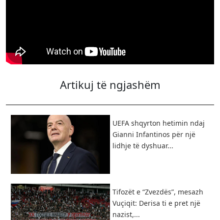
Artikuj të ngjashëm
UEFA shqyrton hetimin ndaj
Gianni Infantinos për një
lidhje të dyshuar...
Tifozët e “Zvezdës”, mesazh
Vuçiqit: Derisa ti e pret një
nazist,...