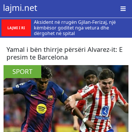
lajmi.net
Aksident në rrugën Gjilan-Ferizaj, një
këmbësor goditet nga vetura dhe
LAJMI I RI
dërgohet në spital
Yamal i bën thirrje përsëri Alvarez-it: E
presim te Barcelona
SPORT