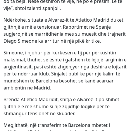
do ta bëja. Nëse dëshiron të vijë, ne po e presim. Le të
vijë”, shtoi talenti spanjoll.
Ndërkohë, situata e Alvarez-it te Atletico Madrid duket
gjithnjë e më e tensionuar. Raportimet në Spanjë
sugjerojnë se marrëdhënia mes sulmuesit dhe trajnerit
Diego Simeone ka arritur në një pikë kritike.
Simeone, i njohur për kërkesën e tij për përkushtim
maksimal, thuhet se është i gatshëm të lejojë largimin e
argjentinasit, pasi është zhgënjyer nga dëshira e lojtarit
për të ndërruar klub. Sinjalet publike për një kalim të
mundshëm te Barcelona besohet se kanë acaruar
ambientin në Madrid.
Brenda Atletico Madridit, shitja e Alvarez-it po shihet
gjithnjë e më shumë si një zgjidhje logjike për të
shmangur tensionet në skuadër.
Megjithatë, një transferim te Barcelona mbetet i