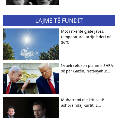
LAJME TË FUNDIT
Mot i nxehtë gjatë javës,
temperaturat arrijnë deri në
36°C
Izraeli refuzon planin e SHBA-
së për Gazën, Netanyahu:...
Muharremi me kritika të
ashpra ndaj Kurtit: E...