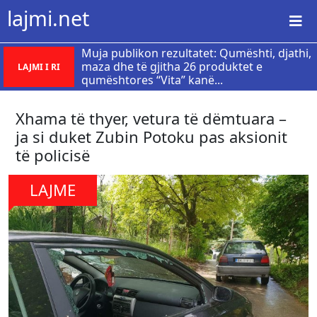
lajmi.net
Muja publikon rezultatet: Qumështi, djathi,
maza dhe të gjitha 26 produktet e
LAJMI I RI
qumështores “Vita” kanë...
Xhama të thyer, vetura të dëmtuara –
ja si duket Zubin Potoku pas aksionit
të policisë
LAJME