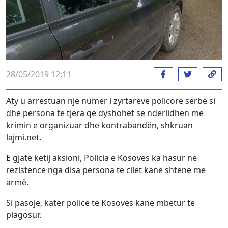
28/05/2019 12:11
Aty u arrestuan një numër i zyrtarëve policorë serbë si
dhe persona të tjera që dyshohet se ndërlidhen me
krimin e organizuar dhe kontrabandën, shkruan
lajmi.net.
E gjatë këtij aksioni, Policia e Kosovës ka hasur në
rezistencë nga disa persona të cilët kanë shtënë me
armë.
Si pasojë, katër policë të Kosovës kanë mbetur të
plagosur.