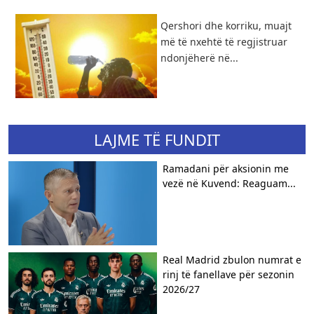
Qershori dhe korriku, muajt
më të nxehtë të regjistruar
ndonjëherë në...
LAJME TË FUNDIT
Ramadani për aksionin me
vezë në Kuvend: Reaguam...
Real Madrid zbulon numrat e
rinj të fanellave për sezonin
2026/27