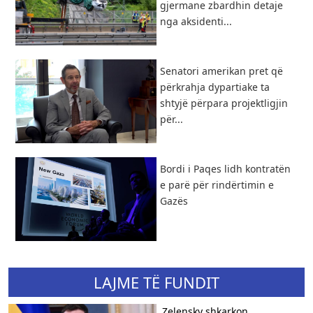
gjermane zbardhin detaje
nga aksidenti...
Senatori amerikan pret që
përkrahja dypartiake ta
shtyjë përpara projektligjin
për...
Bordi i Paqes lidh kontratën
e parë për rindërtimin e
Gazës
LAJME TË FUNDIT
Zelensky shkarkon