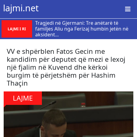
lajmi.net
Tragjedi në Gjermani: Tre anëtarë të
familjes Aliu nga Ferizaj humbin jetën në
LAJMI I RI
aksident...
VV e shpërblen Fatos Gecin me
kandidim për deputet që mezi e lexoj
një fjalim në Kuvend dhe kërkoi
burgim të përjetshëm për Hashim
Thaçin
LAJME