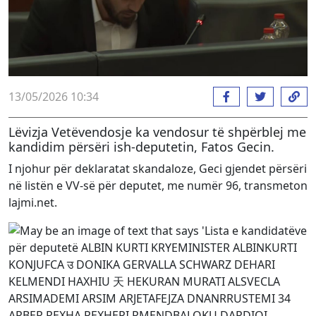
13/05/2026 10:34
Lëvizja Vetëvendosje ka vendosur të shpërblej me
kandidim përsëri ish-deputetin, Fatos Gecin.
I njohur për deklaratat skandaloze, Geci gjendet përsëri
në listën e VV-së për deputet, me numër 96, transmeton
lajmi.net.