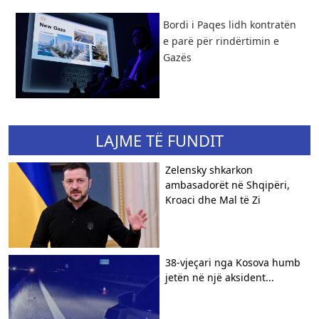
Bordi i Paqes lidh kontratën
e parë për rindërtimin e
Gazës
LAJME TË FUNDIT
Zelensky shkarkon
ambasadorët në Shqipëri,
Kroaci dhe Mal të Zi
38-vjeçari nga Kosova humb
jetën në një aksident...