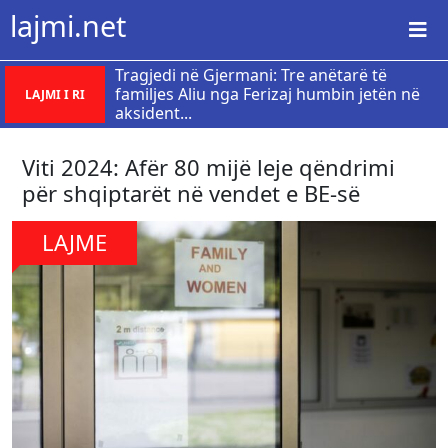
lajmi.net
Tragjedi në Gjermani: Tre anëtarë të
familjes Aliu nga Ferizaj humbin jetën në
LAJMI I RI
aksident...
Viti 2024: Afër 80 mijë leje qëndrimi
për shqiptarët në vendet e BE-së
LAJME