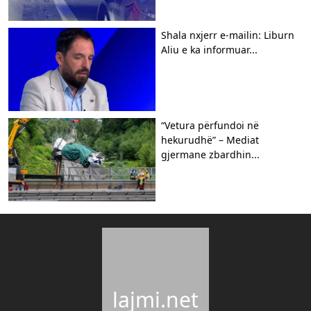
Shala nxjerr e-mailin: Liburn
Aliu e ka informuar...
“Vetura përfundoi në
hekurudhë” – Mediat
gjermane zbardhin...
lajmi.net