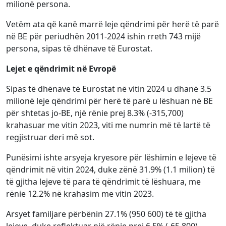
milionë persona.
Vetëm ata që kanë marrë leje qëndrimi për herë të parë
në BE për periudhën 2011-2024 ishin rreth 743 mijë
persona, sipas të dhënave të Eurostat.
Lejet e qëndrimit në Evropë
Sipas të dhënave të Eurostat në vitin 2024 u dhanë 3.5
milionë leje qëndrimi për herë të parë u lëshuan në BE
për shtetas jo-BE, një rënie prej 8.3% (-315,700)
krahasuar me vitin 2023, viti me numrin më të lartë të
regjistruar deri më sot.
Punësimi ishte arsyeja kryesore për lëshimin e lejeve të
qëndrimit në vitin 2024, duke zënë 31.9% (1.1 milion) të
të gjitha lejeve të para të qëndrimit të lëshuara, me
rënie 12.2% në krahasim me vitin 2023.
Arsyet familjare përbënin 27.1% (950 600) të të gjitha