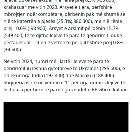
lejeve, duke reflektuar një rënie prej 6.5% (-65 800)
krahasuar me vitin 2023. Arsyet e tjera, përfshirë
mbrojtjen ndërkombëtare, përbënin pak më shumë se
një të katërtën e pjesës (25.3%; 886 300), me një rënie
prej 10.0% (-98 900). Arsyet e arsimit përbënin 15.7%
(549 400) të të gjitha lejeve të para të qëndrimit, duke
përfaqësuar rritjen e vetme të përgjithshme prej 0.8%
(+4 500).
Në vitin 2024, numri më i lartë i lejeve të para të
qëndrimit iu lëshua qytetarëve të Ukrainës (295 600), e
ndjekur nga India (192 400) dhe Maroku (188 400).
Shqipëria ishte në vendin e 11 për nga numri i lejeve të
lëshuara për herë të parë nga vendet e BE vitin e kaluar.