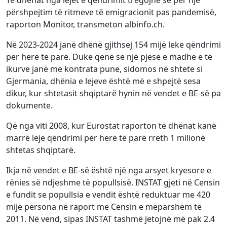
Të dhënat nga lejet e qëndrimit tregojnë se për një
përshpejtim të ritmeve të emigracionit pas pandemisë,
raporton Monitor, transmeton albinfo.ch.
Në 2023-2024 janë dhënë gjithsej 154 mijë leke qëndrimi
për herë të parë. Duke qenë se një pjesë e madhe e të
ikurve janë me kontrata pune, sidomos në shtete si
Gjermania, dhënia e lejeve është më e shpejtë sesa
dikur, kur shtetasit shqiptarë hynin në vendet e BE-së pa
dokumente.
Që nga viti 2008, kur Eurostat raporton të dhënat kanë
marrë leje qëndrimi për herë të parë rreth 1 milionë
shtetas shqiptarë.
Ikja në vendet e BE-së është një nga arsyet kryesore e
rënies së ndjeshme të popullsisë. INSTAT gjeti në Censin
e fundit se popullsia e vendit është reduktuar me 420
mijë persona në raport me Censin e mëparshëm të
2011. Në vend, sipas INSTAT tashmë jetojnë më pak 2.4