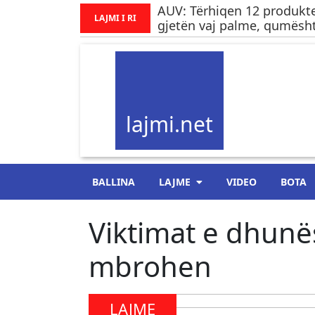
AUV: Tërhiqen 12 produkte
LAJMI I RI
gjetën vaj palme, qumësht
lajmi.net
BALLINA
LAJME
VIDEO
BOTA
Viktimat e dhunës
mbrohen
LAJME