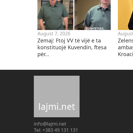
August 7, 2026
August
Zemaj: Ftoj VV të vijë e ta
Zelen
konstituojë Kuvendin, ftesa
ambas
për...
Kroaci
lajmi.net
info@lajmi.net
Tel: +383 49 131 131