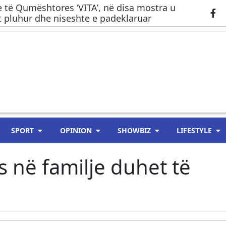
 të Qumështores ‘VITA’, në disa mostra u
 pluhur dhe niseshte e padeklaruar
SPORT
OPINION
SHOWBIZ
LIFESTYLE
 në familje duhet të