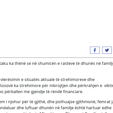
taku ka thënë se në shumicën e rasteve të dhunës në familj
vlerësimin e situatës aktuale të strehimoreve dhe
 Kosovë ka strehimore për mbrojtjen dhe përkrahjen e vikt
 po përballen me gjendje të rëndë financiare.
m i njohur për të gjithë, dhe pothuajse gjithmonë, femrat 
randaluar dhe luftuar dhunën në familje është hartuar edhe