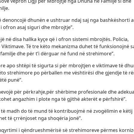
osovë vepron Ligji për Mbrojtje nga Dhuna në Familje si dhe
ilje.
ë denoncojë dhunën e ushtruar ndaj saj nga bashkëshorti 
i i ofron asaj siguri dhe mbrojtje”.
jë në disa hallka kyçe që i ofron sistemi mbrojtës. Policia,
e Viktimave. Të tre këto mekanizma duhet të funksionojnë 
familje dhe për t’i dërguar në fund në strehimore”.
re apo shtëpi të sigurta si për mbrojtjen e viktimave të dhu
këto strehimore po përballen me vështirësi dhe gjendje të r
ëtë punë”.
 nevojë për përkrahje,për shërbime profesionale dhe adekua
ohet angazhim i plote nga të gjithë akterët e përfshirë”.
ë madh do të mund të kontribuojmë në zvogëlimin e këtij
et të çrrënjoset nga shoqëria jonë”.
shqyrtimi i qëndrueshmërisë së strehimoreve përmes korniz