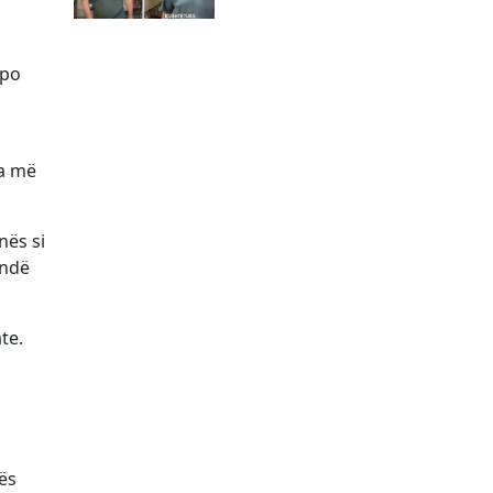
apo
sa më
nës si
ëndë
te.
ës