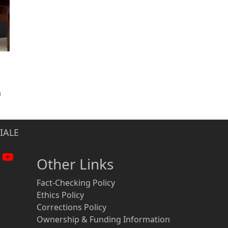
n
IALE
Other Links
Fact-Checking Policy
Ethics Policy
Corrections Policy
Ownership & Funding Information