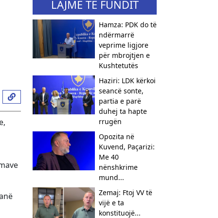
LAJME TË FUNDIT
Hamza: PDK do të
ndërmarrë
veprime ligjore
për mbrojtjen e
Kushtetutës
Haziri: LDK kërkoi
seancë sonte,
partia e parë
duhej ta hapte
e,
rrugën
Opozita në
Kuvend, Paçarizi:
Me 40
imave
nënshkrime
mund...
Zemaj: Ftoj VV të
janë
vijë e ta
konstituojë...