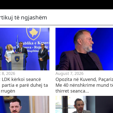
rtikuj të ngjashëm
 8, 2026
August 7, 2026
i: LDK kërkoi seancë
Opozita në Kuvend, Paçariz
 partia e parë duhej ta
Me 40 nënshkrime mund t
 rrugën
thirret seanca...