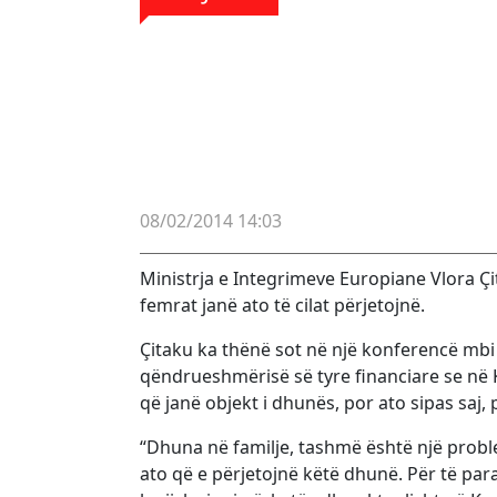
08/02/2014 14:03
Ministrja e Integrimeve Europiane Vlora Çi
femrat janë ato të cilat përjetojnë.
Çitaku ka thënë sot në një konferencë mbi 
qëndrueshmërisë së tyre financiare se në
që janë objekt i dhunës, por ato sipas saj,
“Dhuna në familje, tashmë është një proble
ato që e përjetojnë këtë dhunë. Për të pa