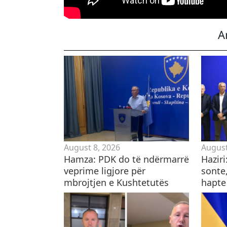
A
August 8, 2026
August
Hamza: PDK do të ndërmarrë
Hazir
veprime ligjore për
sonte,
mbrojtjen e Kushtetutës
hapte