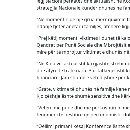
legjislacioni përkatës dhe aktualisht në K
strategjia Nacionale kundër dhunës në fam
“Në momentin që një grua merr guximin t
ndonjë tjetër anëtar i familjes, atëherë ligj
“Prej këtij momenti viktimës i duhet të kalo
Qendrat për Punë Sociale dhe Mbrojtësit 
mirë për të mbrojtur viktimat e dhunës në 
“Në Kosovë, aktualisht ka gjashtë strehimo
dhe atyre të trafikuara. Por fatkeqësisht 
financiare. Jam shumë e vetëdijshme për k
“Gratë, viktima të dhunës në familje kane
Kjo çështje është shumë sensitive dhe kërk
“Vetëm me punë dhe me përkushtimin më t
fenomeni të pështirë që përfundimisht duh
“Qëllimi primar i kësaj Konference është 