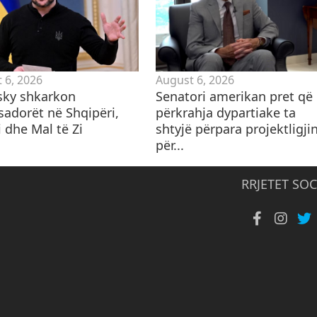
 6, 2026
August 6, 2026
sky shkarkon
Senatori amerikan pret që
adorët në Shqipëri,
përkrahja dypartiake ta
 dhe Mal të Zi
shtyjë përpara projektligji
për...
RRJETET SOC