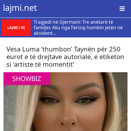
lajmi.net
Tragjedi në Gjermani: Tre anëtarë të
familjes Aliu nga Ferizaj humbin jetën në
LAJMI I RI
aksident...
Vesa Luma ‘thumbon’ Taynën për 250
eurot e të drejtave autoriale, e etiketon
si ‘artiste të momentit’
SHOWBIZ