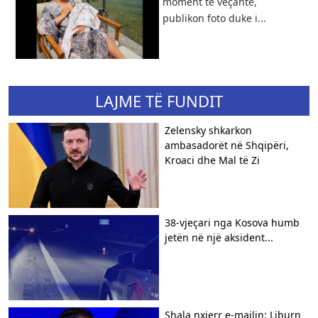
moment të veçantë,
publikon foto duke i...
LAJME TË FUNDIT
Zelensky shkarkon
ambasadorët në Shqipëri,
Kroaci dhe Mal të Zi
38-vjeçari nga Kosova humb
jetën në një aksident...
Shala nxjerr e-mailin: Liburn