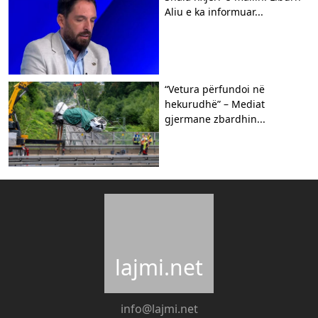
Aliu e ka informuar...
“Vetura përfundoi në
hekurudhë” – Mediat
gjermane zbardhin...
lajmi.net
info@lajmi.net