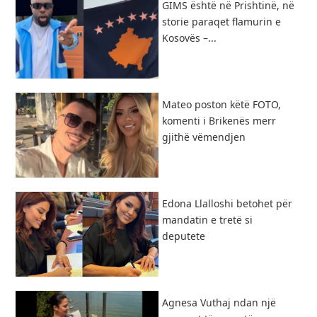
GIMS është në Prishtinë, në
storie paraqet flamurin e
Kosovës –...
Mateo poston këtë FOTO,
komenti i Brikenës merr
gjithë vëmendjen
Edona Llalloshi betohet për
mandatin e tretë si
deputete
Agnesa Vuthaj ndan një