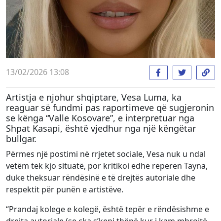
13/02/2026 13:08
Artistja e njohur shqiptare, Vesa Luma, ka
reaguar së fundmi pas raportimeve që sugjeronin
se kënga “Valle Kosovare”, e interpretuar nga
Shpat Kasapi, është vjedhur nga një këngëtar
bullgar.
Përmes një postimi në rrjetet sociale, Vesa nuk u ndal
vetëm tek kjo situatë, por kritikoi edhe reperen Tayna,
duke theksuar rëndësinë e të drejtës autoriale dhe
respektit për punën e artistëve.
“Prandaj kolege e kolegë, është tepër e rëndësishme e
drejta autoriale (se çka s’keni thënë kur i kam mbrojtë