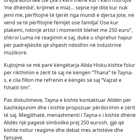
‘me dhëmbë’, krijimet e mia)… sepse një ditë kur nuk
jemi më, përfitojnë të tjerët nga mundi e djersa jote, në
vend se të përfitojnë fëmijët ose familja! Ose kur
plakemi, ndonjë artist i momentit blehet me 250 euro”,
shkroi Luma në reagimin e saj, duke u shprehur hapur
për padrejtësitë që shpesh ndodhin në industrinë
muzikore.
Kujtojmë se më parë këngëtarja Alida Hisku kishte folur
për rikthimin e zërit të saj në këngën “Thana” të Tayna-
s, e cila fillon me refrenin e këngës së saj “Vajzat e
fshatit tim”.
Pas diskutimeve, Tayna e kishte kontaktuar Alidën për
bashkëpunim dhe i kishte propozuar përdorimin e zërit
të saj. Megjithatë, menaxhmenti i Tayna-s i kishte dhënë
Alidës një pagesë simbolike prej 250 eurosh, gjë që
kishte nxitur reagime dhe debat mes artistëve dhe
fansave.