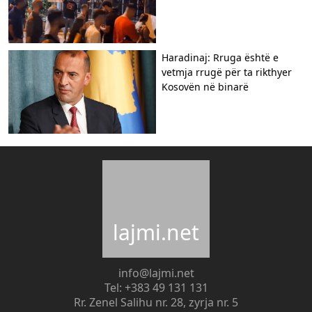
Haradinaj: Rruga është e
vetmja rrugë për ta rikthyer
Kosovën në binarë
lajmi.net
info@lajmi.net
Tel: +383 49 131 131
Rr. Zenel Salihu nr. 28, zyrja nr. 5