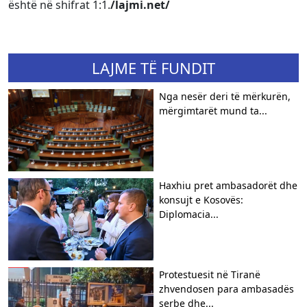
është në shifrat 1:1.
/lajmi.net/
LAJME TË FUNDIT
Nga nesër deri të mërkurën,
mërgimtarët mund ta...
Haxhiu pret ambasadorët dhe
konsujt e Kosovës:
Diplomacia...
Protestuesit në Tiranë
zhvendosen para ambasadës
serbe dhe...