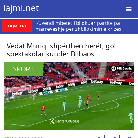
lajmi.net
Kuvendi mbetet i bllokuar, partitë pa
LAJMI I RI
marrëveshje për zhbllokimin e krizës
Vedat Muriqi shpërthen herët, gol
spektakolar kundër Bilbaos
SPORT