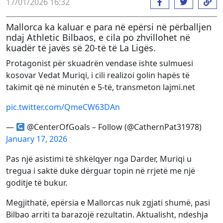
17/01/2026 16:32
Mallorca ka kaluar e para në epërsi në përballjen
ndaj Athletic Bilbaos, e cila po zhvillohet në
kuadër të javës së 20-të të La Ligës.
Protagonist për skuadrën vendase ishte sulmuesi
kosovar Vedat Muriqi, i cili realizoi golin hapës të
takimit që në minutën e 5-të, transmeton lajmi.net
pic.twitter.com/QmeCW63DAn
—
@CenterOfGoals – Follow (@CathernPat31978)
January 17, 2026
Pas një asistimi të shkëlqyer nga Darder, Muriqi u
tregua i saktë duke dërguar topin në rrjetë me një
goditje të bukur.
Megjithatë, epërsia e Mallorcas nuk zgjati shumë, pasi
Bilbao arriti ta barazojë rezultatin. Aktualisht, ndeshja