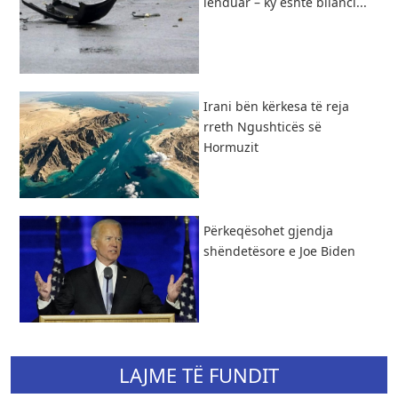
lënduar – ky është bilanci...
​Irani bën kërkesa të reja
rreth Ngushticës së
Hormuzit
Përkeqësohet gjendja
shëndetësore e Joe Biden
LAJME TË FUNDIT