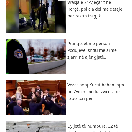
Vrasja e 21-vjeçarit në
Korçë, policia del me detaje
për rastin tragjik
Prangoset një person
Podujevë, shtiu me armë
zjarri në ajër gjatë...
Vezët ndaj Kurtit bëhen lajm
në Zvicër, media zvicerane
raporton për...
Dy jetë të humbura, 32 të