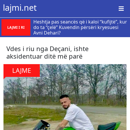
lajmi.net
Heshtja pas seancës që i kaloi “kufijtë”, kur
do ta “çelë” Kuvendin përsëri kryesuesi
LAJMI I RI
Avni Dehari?
Vdes i riu nga Deçani, ishte
aksidentuar ditë më parë
LAJME