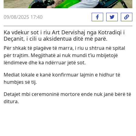
09/08/2025 17:40
Ka vdekur sot i riu Art Dervishaj nga Kotradiqi i
Deçanit, i cili u aksidentua ditë më parë.
Për shkak të plagëve të marra, i riu u shtrua në spital
për trajtim. Megjithatë ai nuk mundi t’iu mbijetojë
lëndimeve dhe ka ndërruar jetë sot.
Mediat lokale e kanë konfirmuar lajmin e hidhur të
humbjes së tij.
Detajet mbi ceremoninë mortore ende nuk janë bërë të
ditura.