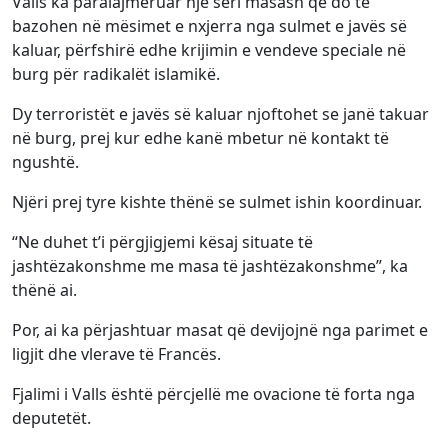
Valls ka paralajmëruar një seri masash që do të
bazohen në mësimet e nxjerra nga sulmet e javës së
kaluar, përfshirë edhe krijimin e vendeve speciale në
burg për radikalët islamikë.
Dy terroristët e javës së kaluar njoftohet se janë takuar
në burg, prej kur edhe kanë mbetur në kontakt të
ngushtë.
Njëri prej tyre kishte thënë se sulmet ishin koordinuar.
“Ne duhet t’i përgjigjemi kësaj situate të
jashtëzakonshme me masa të jashtëzakonshme”, ka
thënë ai.
Por, ai ka përjashtuar masat që devijojnë nga parimet e
ligjit dhe vlerave të Francës.
Fjalimi i Valls është përcjellë me ovacione të forta nga
deputetët.