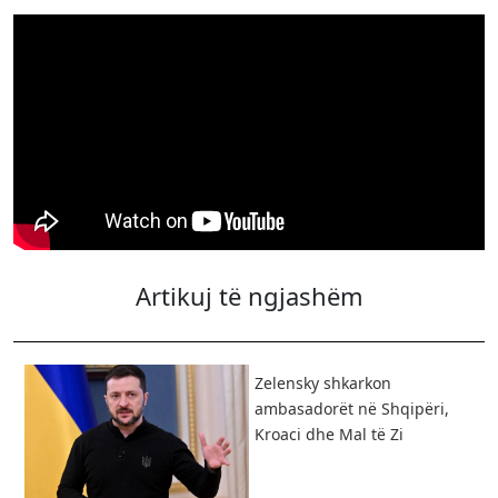
Artikuj të ngjashëm
Zelensky shkarkon
ambasadorët në Shqipëri,
Kroaci dhe Mal të Zi