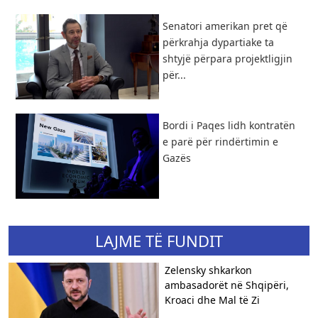
Senatori amerikan pret që
përkrahja dypartiake ta
shtyjë përpara projektligjin
për...
Bordi i Paqes lidh kontratën
e parë për rindërtimin e
Gazës
LAJME TË FUNDIT
Zelensky shkarkon
ambasadorët në Shqipëri,
Kroaci dhe Mal të Zi