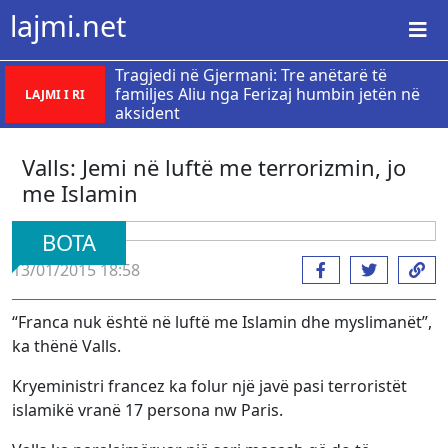
lajmi.net
Tragjedi në Gjermani: Tre anëtarë të
familjes Aliu nga Ferizaj humbin jetën në
LAJMI I RI
aksident
Valls: Jemi në luftë me terrorizmin, jo
me Islamin
BOTA
13/01/2015 18:58
“Franca nuk është në luftë me Islamin dhe myslimanët”,
ka thënë Valls.
Kryeministri francez ka folur një javë pasi terroristët
islamikë vranë 17 persona nw Paris.