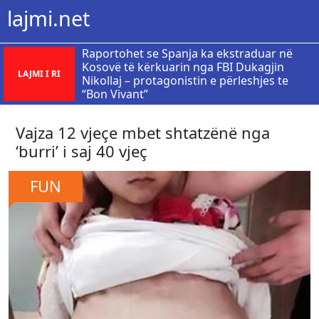
lajmi.net
Raportohet se Spanja ka ekstraduar në
Kosovë të kërkuarin nga FBI Dukagjin
LAJMI I RI
Nikollaj – protagonistin e përleshjes te
“Bon Vivant”
Vajza 12 vjeçe mbet shtatzënë nga
‘burri’ i saj 40 vjeç
FUN