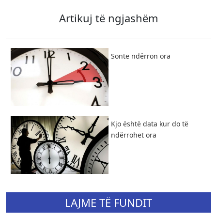
Artikuj të ngjashëm
​Sonte ndërron ora
Kjo është data kur do të
ndërrohet ora
LAJME TË FUNDIT