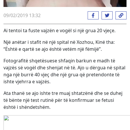
09/02/2019 13:32
Ai tentoi ta fuste vajzën e vogël si një grua 20 vjeçe.
Një anëtar i stafit në një spital në Xozhou, Kinë tha:
“Është e qartë se ajo është vetëm një fëmijë”.
Fotografitë shqetësuese shfaqin barkun e madh të
vajzës së vogël dhe shenjat në të. Ajo u dërgua në spital
nga një burrë 40 vjeç dhe një grua që pretendonte të
ishte vjehrra e vajzës.
Ata thanë se ajo ishte tre muaj shtatzënë dhe se duhej
të bënte një test rutinë për të konfirmuar se fetusi
është i shëndetshëm.