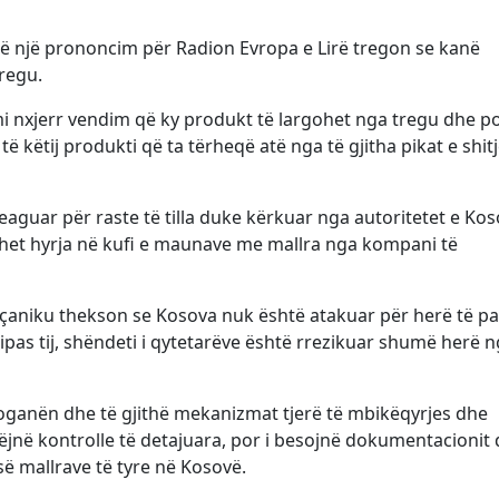
 në një prononcim për Radion Evropa e Lirë tregon se kanë
regu.
i nxjerr vendim që ky produkt të largohet nga tregu dhe p
 këtij produkti që ta tërheqë atë nga të gjitha pikat e shit
eaguar për raste të tilla duke kërkuar nga autoritetet e Ko
et hyrja në kufi e maunave me mallra nga kompani të
Kaçaniku thekson se Kosova nuk është atakuar për herë të p
pas tij, shëndeti i qytetarëve është rrezikuar shumë herë 
oganën dhe të gjithë mekanizmat tjerë të mbikëqyrjes dhe
 bëjnë kontrolle të detajuara, por i besojnë dokumentacionit 
ë mallrave të tyre në Kosovë.