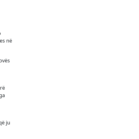
o
jes në
sovës
arë
nga
që ju