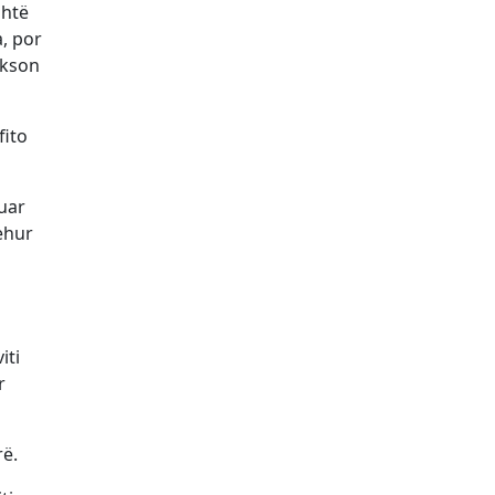
shtë
a, por
ekson
fito
kuar
ehur
iti
r
ë.