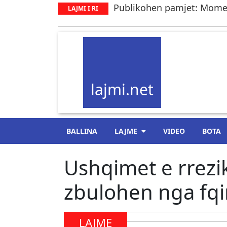
Publikohen pamjet: Moment
LAJMI I RI
lajmi.net
BALLINA
LAJME
VIDEO
BOTA
Ushqimet e rrez
zbulohen nga fqi
LAJME