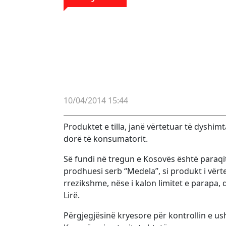
10/04/2014 15:44
Produktet e tilla, janë vërtetuar të dyshi
dorë të konsumatorit.
Së fundi në tregun e Kosovës është paraqit
prodhuesi serb “Medela”, si produkt i vërt
rrezikshme, nëse i kalon limitet e parapa,
Lirë.
Përgjegjësinë kryesore për kontrollin e us