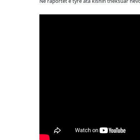
Në raportet e tyre ata kishin theksuar nev