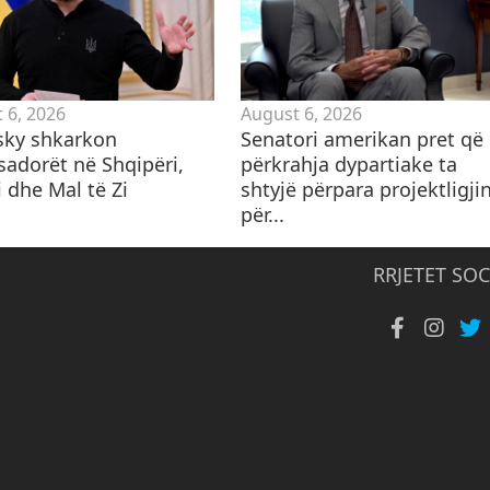
 6, 2026
August 6, 2026
sky shkarkon
Senatori amerikan pret që
adorët në Shqipëri,
përkrahja dypartiake ta
 dhe Mal të Zi
shtyjë përpara projektligji
për...
RRJETET SOC