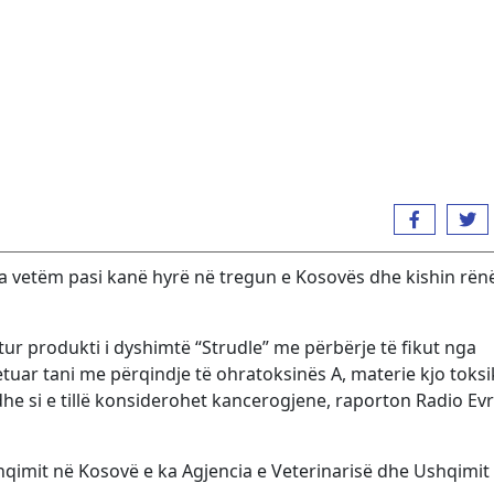
mta vetëm pasi kanë hyrë në tregun e Kosovës dhe kishin rën
ur produkti i dyshimtë “Strudle” me përbërje të fikut nga
etuar tani me përqindje të ohratoksinës A, materie kjo toksi
 dhe si e tillë konsiderohet kancerogjene, raporton Radio Ev
hqimit në Kosovë e ka Agjencia e Veterinarisë dhe Ushqimit