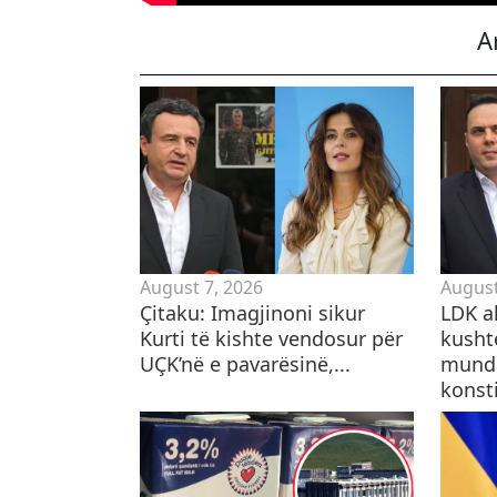
A
August 7, 2026
August
Çitaku: Imagjinoni sikur
LDK a
Kurti të kishte vendosur për
kusht
UÇK’në e pavarësinë,...
mundë
konsti