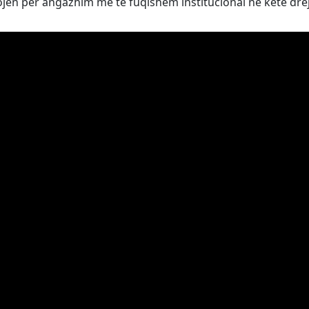
ojën për angazhim më të fuqishëm institucional në këtë dre