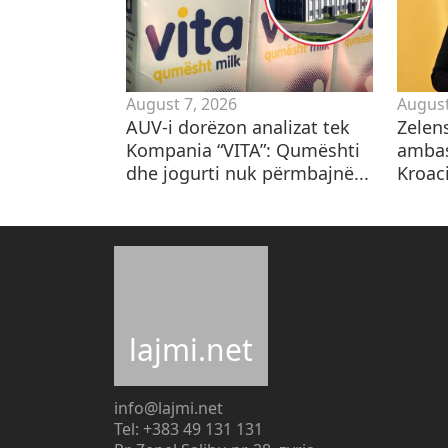
August 7, 2026
August
AUV-i dorëzon analizat tek
Zelen
Kompania “VITA”: Qumështi
ambas
dhe jogurti nuk përmbajnë...
Kroaci
lajmi.net
info@lajmi.net
Tel: +383 49 131 131