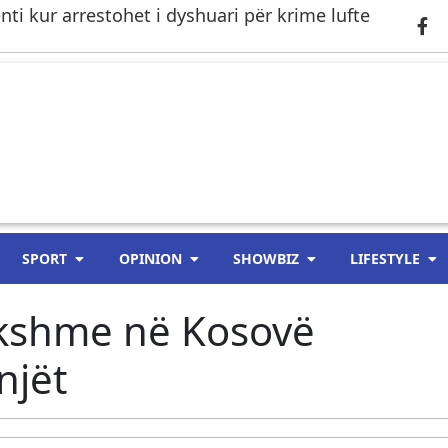
i kur arrestohet i dyshuari për krime lufte
SPORT
OPINION
SHOWBIZ
LIFESTYLE
ikshme në Kosovë
njët