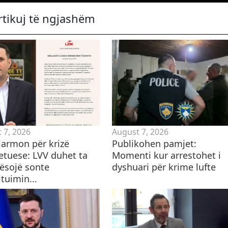
rtikuj të ngjashëm
 7, 2026
August 7, 2026
larmon për krizë
Publikohen pamjet:
etuese: LVV duhet ta
Momenti kur arrestohet i
sojë sonte
dyshuari për krime lufte
tuimin...