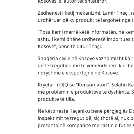
Kosovës, si autoritet shtetëror.
Zëdhënësi i këtij mekanizmi, Lamir Thaçi,
urdhëruar që ky produkt të largohet nga t
“Posa kemi marrë këtë informatën, ne kem
ashtu i kemi dhënë urdhëresë importuesit të
Kosovë”, bënë të ditur Thaçi.
Shoqëria civile në Kosovë vazhdimisht ka r
që të tregohen më të vëmendshëm kur bëh
ndryshme ë eksportojnë në Kosovë.
Kryetari i OJQ-së “Konsumatori”. Selatin 
me problemin e produkteve të dyshimta. Si
produkte të tilla.
Në këto raste Kaçaniku bënë përgjegjës D
inspektimit të tregut që, siç thotë ai, nuk
prezantojnë kompanitë me rastin e futjes s