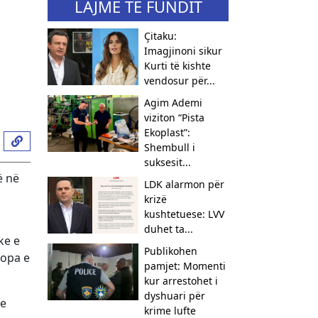
LAJME TË FUNDIT
Çitaku:
Imagjinoni sikur
Kurti të kishte
vendosur për...
Agim Ademi
viziton “Pista
Ekoplast”:
Shembull i
suksesit...
ë në
LDK alarmon për
krizë
kushtetuese: LVV
duhet ta...
ke e
Publikohen
ropa e
pamjet: Momenti
kur arrestohet i
dyshuari për
 e
krime lufte