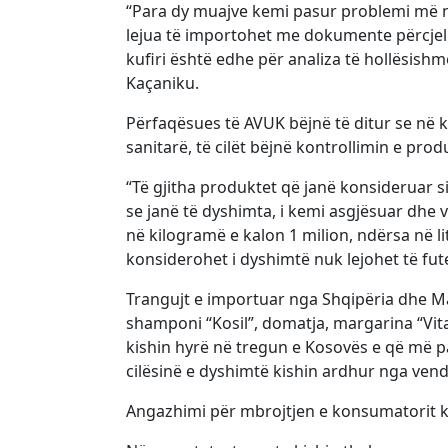
“Para dy muajve kemi pasur problemi më na
lejua të importohet me dokumente përcjellë
kufiri është edhe për analiza të hollësis
Kaçaniku.
Përfaqësues të AVUK bëjnë të ditur se në k
sanitarë, të cilët bëjnë kontrollimin e pro
“Të gjitha produktet që janë konsideruar si
se janë të dyshimta, i kemi asgjësuar dhe 
në kilogramë e kalon 1 milion, ndërsa në li
konsiderohet i dyshimtë nuk lejohet të fut
Trangujt e importuar nga Shqipëria dhe M
shamponi “Kosil”, domatja, margarina “Vital”
kishin hyrë në tregun e Kosovës e që më pas
cilësinë e dyshimtë kishin ardhur nga vende
Angazhimi për mbrojtjen e konsumatorit