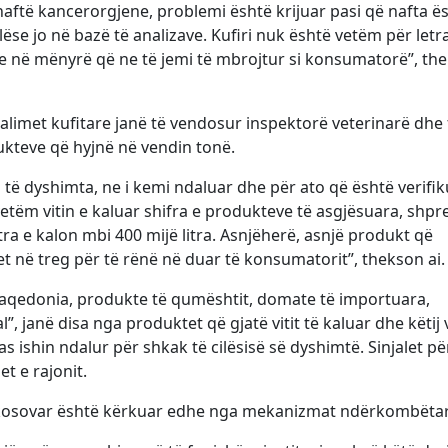
ftë kancerorgjene, problemi është krijuar pasi që nafta ë
se jo në bazë të analizave. Kufiri nuk është vetëm për letr
hme në mënyrë që ne të jemi të mbrojtur si konsumatorë”, th
alimet kufitare janë të vendosur inspektorë veterinarë dhe 
dukteve që hyjnë në vendin tonë.
 të dyshimta, ne i kemi ndaluar dhe për ato që është verifi
vetëm vitin e kaluar shifra e produkteve të asgjësuara, shpr
tra e kalon mbi 400 mijë litra. Asnjëherë, asnjë produkt që
et në treg për të rënë në duar të konsumatorit”, thekson ai.
aqedonia, produkte të qumështit, domate të importuara,
, janë disa nga produktet që gjatë vitit të kaluar dhe këtij v
 ishin ndalur për shkak të cilësisë së dyshimtë. Sinjalet pë
t e rajonit.
 kosovar është kërkuar edhe nga mekanizmat ndërkombëtar