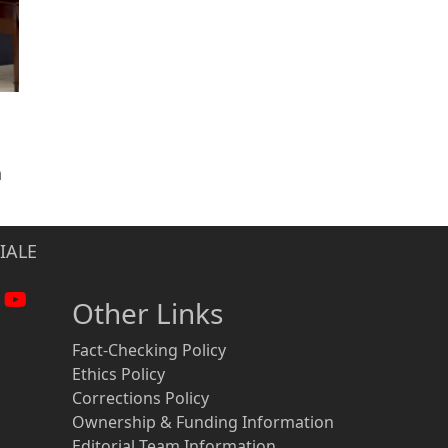
n
IALE
Other Links
Fact-Checking Policy
Ethics Policy
Corrections Policy
Ownership & Funding Information
Editorial Team Information