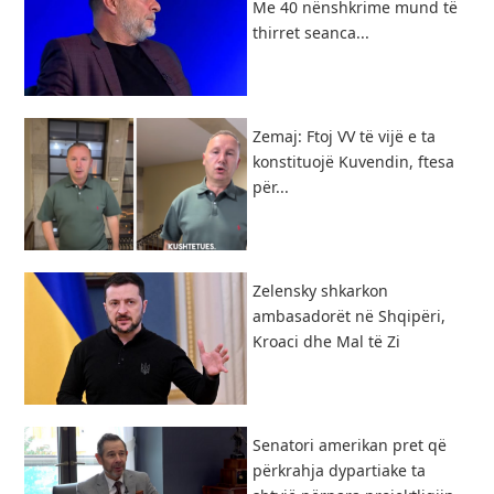
Me 40 nënshkrime mund të
thirret seanca...
Zemaj: Ftoj VV të vijë e ta
konstituojë Kuvendin, ftesa
për...
Zelensky shkarkon
ambasadorët në Shqipëri,
Kroaci dhe Mal të Zi
Senatori amerikan pret që
përkrahja dypartiake ta