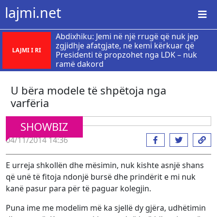
lajmi.net
Abdixhiku: Jemi në një rrugë që nuk jep
zgjidhje afatgjate, ne kemi kërkuar që
LAJMI I RI
Presidenti të propzohet nga LDK – nuk
ramë dakord
U bëra modele të shpëtoja nga
varfëria
SHOWBIZ
04/11/2014 14:36
E urreja shkollën dhe mësimin, nuk kishte asnjë shans
që unë të fitoja ndonjë bursë dhe prindërit e mi nuk
kanë pasur para për të paguar kolegjin.
Puna ime me modelim më ka sjellë dy gjëra, udhëtimin