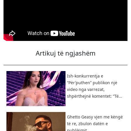
Artikuj të ngjashëm
Ish-konkurrentja e
“Për’puthen” publikon një
video nga varrezat,
shpërthejnë komentet: “Të...
Ghetto Geasy vjen me këngë
të re, zbulon datën e
publikimit