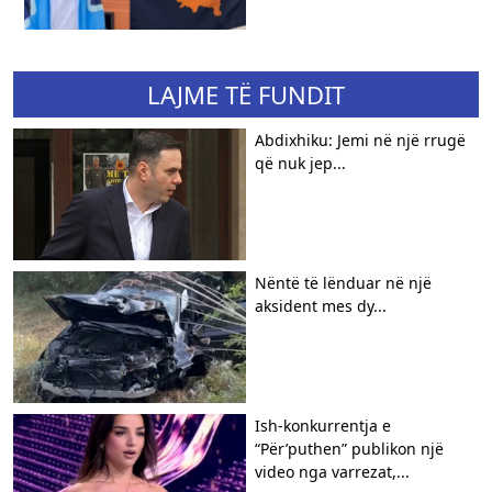
LAJME TË FUNDIT
Abdixhiku: Jemi në një rrugë
që nuk jep...
Nëntë të lënduar në një
aksident mes dy...
Ish-konkurrentja e
“Për’puthen” publikon një
video nga varrezat,...