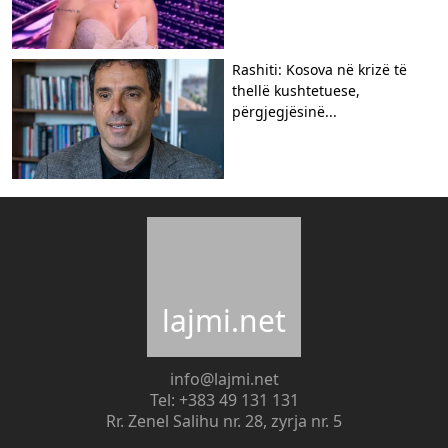
Rashiti: Kosova në krizë të
thellë kushtetuese,
përgjegjësinë...
lajmi.net
info@lajmi.net
Tel: +383 49 131 131
Rr. Zenel Salihu nr. 28, zyrja nr. 5