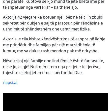
dhe paratë. Kuptova se kjo mund të jetë bileta ime për
të shpëtuar nga varfëria” – ka thënë ajo.
Aktorja 42 vjeçare ka botuar një libër, në të cilin zbuloi
sekretet për dukjen e saj të përsosur, për rëndësinë e
ushqimit të shëndetshëm dhe ushtrimet fizike.
Aktorja, e cila kishte këndvështrime të ashpra në lidhje
me prindërit dhe familjen për një marrëdhënie të
lumtur, me sa duket tash mendon pak më ndryshe.
Nëse krijoj një familje dhe lind fëmijë është fantastike,
nëse jo, asgjë! Nuk mërzitem nga pritjet e të tjerëve,
thjeshtë e jetoj jetën time – përfundoi Diaz.
/lapsi.al