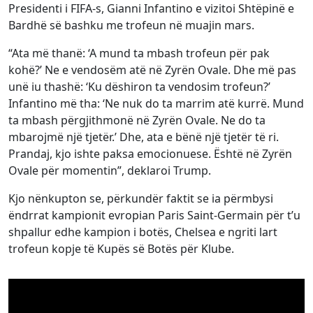
Presidenti i FIFA-s, Gianni Infantino e vizitoi Shtëpinë e
Bardhë së bashku me trofeun në muajin mars.
“Ata më thanë: ‘A mund ta mbash trofeun për pak
kohë?’ Ne e vendosëm atë në Zyrën Ovale. Dhe më pas
unë iu thashë: ‘Ku dëshiron ta vendosim trofeun?’
Infantino më tha: ‘Ne nuk do ta marrim atë kurrë. Mund
ta mbash përgjithmonë në Zyrën Ovale. Ne do ta
mbarojmë një tjetër.’ Dhe, ata e bënë një tjetër të ri.
Prandaj, kjo ishte paksa emocionuese. Është në Zyrën
Ovale për momentin”, deklaroi Trump.
Kjo nënkupton se, përkundër faktit se ia përmbysi
ëndrrat kampionit evropian Paris Saint-Germain për t’u
shpallur edhe kampion i botës, Chelsea e ngriti lart
trofeun kopje të Kupës së Botës për Klube.