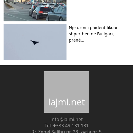
Një dron i paidentifikuar
shpërthen në Bullgari,
pranë...
lajmi.net
info@lajmi.net
Tel: +383 49 131 131
Rr. Zenel Salihu nr. 28, zyrja nr. 5