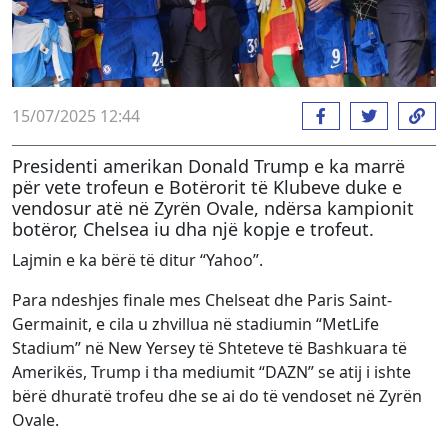
15/07/2025 12:44
Presidenti amerikan Donald Trump e ka marrë
për vete trofeun e Botërorit të Klubeve duke e
vendosur atë në Zyrën Ovale, ndërsa kampionit
botëror, Chelsea iu dha një kopje e trofeut.
Lajmin e ka bërë të ditur “Yahoo”.
Para ndeshjes finale mes Chelseat dhe Paris Saint-
Germainit, e cila u zhvillua në stadiumin “MetLife
Stadium” në New Yersey të Shteteve të Bashkuara të
Amerikës, Trump i tha mediumit “DAZN” se atij i ishte
bërë dhuratë trofeu dhe se ai do të vendoset në Zyrën
Ovale.