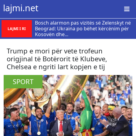
lajmi.net
Bosch alarmon pas vizitës së Zelenskyt në
Beograd: Ukraina po bëhet kërcënim për
LAJMI I RI
Kosovën dhe...
Trump e mori për vete trofeun
origjinal të Botërorit të Klubeve,
Chelsea e ngriti lart kopjen e tij
SPORT