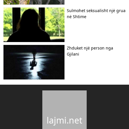
Sulmohet seksualisht një grua
në Shtime
Zhduket një person nga
Gjilani
lajmi.net