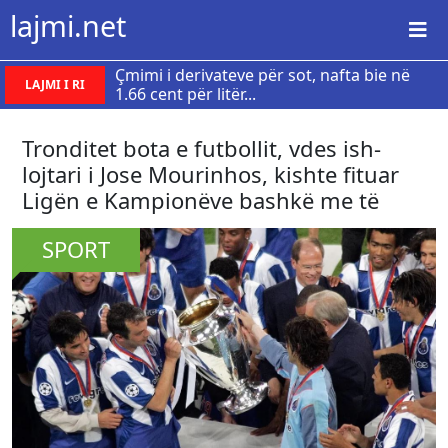
lajmi.net
Çmimi i derivateve për sot, nafta bie në
LAJMI I RI
1.66 cent për litër...
Tronditet bota e futbollit, vdes ish-
lojtari i Jose Mourinhos, kishte fituar
Ligën e Kampionëve bashkë me të
SPORT