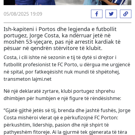
05/08/2025 19:09
Ish-kapiteni i Portos dhe legjenda e futbollit
portugez, Jorge Costa, ka ndërruar jetë në
moshën 53-vjeçare, pas një arrestit kardiak të
pësuar në qendrën stërvitore të klubit.
Costa, i cili ishte në sezonin e tij të dytë si drejtor i
futbollit profesionist te FC Porto, u dërgua me urgjencë
në spital, por fatkeqësisht nuk mundi të shpëtohej,
transmeton lajmi.net
Në një deklaratë zyrtare, klubi portugez shprehu
dhimbjen për humbjen e një figure të rëndësishme:
“Gjatë gjithë jetës së tij, brenda dhe jashtë fushës, Jorge
Costa mishëroi vlerat që e përkufizojnë FC Porton:
përkushtim, lidership, pasion dhe një shpirt të
pathyeshëm fitoreje. Ai la gjurmë tek gjenerata të tëra