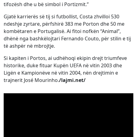
tifozësh dhe u bë simbol i Portizmit.”
Gjatë karrierës së tij si futbollist, Costa zhvilloi 530
ndeshje zyrtare, përfshirë 383 me Porton dhe 50 me
kombëtaren e Portugalisë. Ai fitoi nofkën “Animal”,
dhënë nga bashkëlojtari Fernando Couto, për stilin e tij
të ashpër në mbrojtje.
Si kapiten i Portos, ai udhëhoqi ekipin drejt triumfeve
historike, duke fituar Kupën UEFA në vitin 2003 dhe
Ligën e Kampionëve në vitin 2004, nën drejtimin e
trajnerit José Mourinho.
/lajmi.net/