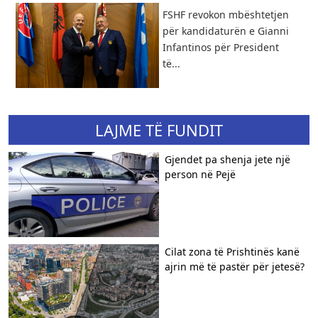
FSHF revokon mbështetjen
për kandidaturën e Gianni
Infantinos për President
të...
LAJME TË FUNDIT
Gjendet pa shenja jete një
person në Pejë
Cilat zona të Prishtinës kanë
ajrin më të pastër për jetesë?