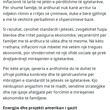
inflacionit të lartë në jetën e përditshme të qytetarëve.
Për shumë familje, të ardhurat nuk kanë arritur ta
ndjekin ritmin e rritjes së çmimeve, duke e bërë gjithnjë
e më të vështirë përballimin e shpenzimeve bazë.
Si rezultat, cenohet standardi i jetesës, zvogëlohet fuqia
blerëse dhe rritet pasiguria ekonomike, veçanërisht për
familjet me të ardhura të ulëta dhe të mesme. Në këto
rrethana, inflacioni nuk mbetet më vetëm një tregues
ekonomik, por shndërrohet në një sfidë sociale që prek
drejtpërdrejt mirëqenien e qytetarëve.
Për këtë arsye, qeveria e ardhshme do të duhet të
ofrojë politika konkrete dhe të qëndrueshme për
mbrojtjen e standardit të jetesës së qytetarëve. Kjo
nënkupton angazhim më të madh, vendime strategjike
dhe një qasje afatgjatë për forcimin e mirëqenies
ekonomike të familjeve.
Energjia dhe projekti amerikan i gazit