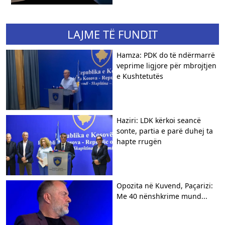
LAJME TË FUNDIT
Hamza: PDK do të ndërmarrë
veprime ligjore për mbrojtjen
e Kushtetutës
Haziri: LDK kërkoi seancë
sonte, partia e parë duhej ta
hapte rrugën
Opozita në Kuvend, Paçarizi:
Me 40 nënshkrime mund...