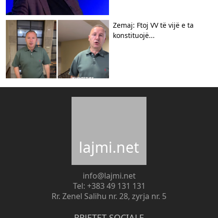
Zemaj: Ftoj VV të vijë e ta
konstituojë...
lajmi.net
info@lajmi.net
Tel: +383 49 131 131
Rr. Zenel Salihu nr. 28, zyrja nr. 5
RRJETET SOCIALE