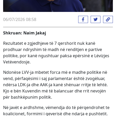
06/07/2026 08:58
Shkruan: Naim Jakaj
Rezultatet e zgjedhjeve të 7 qershorit nuk kanë
prodhuar ndryshim të madh në renditjen e partive
politike, por kanë ngushtuar paksa epërsinë e Lëvizjes
Vetëvendosje.
Ndonëse LVV-ja mbetet forca më e madhe politike në
vend, përfaqësimi i saj parlamentar është zvogëluar,
ndërsa LDK-ja dhe AAK-ja kanë shënuar rritje të lehtë.
Kjo e bën Kuvendin më të balancuar dhe rrit nevojën
për bashkëpunim politik.
Në javët e ardhshme, vëmendja do të përqendrohet te
koalicionet, formimi i qeverisë dhe ndarja e pushtetit.