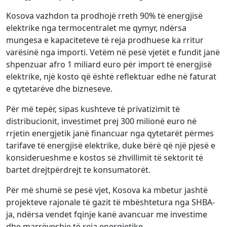
Kosova vazhdon ta prodhojë rreth 90% të energjisë
elektrike nga termocentralet me qymyr, ndërsa
mungesa e kapaciteteve të reja prodhuese ka rritur
varësinë nga importi. Vetëm në pesë vjetët e fundit janë
shpenzuar afro 1 miliard euro për import të energjisë
elektrike, një kosto që është reflektuar edhe në faturat
e qytetarëve dhe bizneseve.
Për më tepër, sipas kushteve të privatizimit të
distribucionit, investimet prej 300 milionë euro në
rrjetin energjetik janë financuar nga qytetarët përmes
tarifave të energjisë elektrike, duke bërë që një pjesë e
konsiderueshme e kostos së zhvillimit të sektorit të
bartet drejtpërdrejt te konsumatorët.
Për më shumë se pesë vjet, Kosova ka mbetur jashtë
projekteve rajonale të gazit të mbështetura nga SHBA-
ja, ndërsa vendet fqinje kanë avancuar me investime
dhe marrëveshje të reja energjetike.