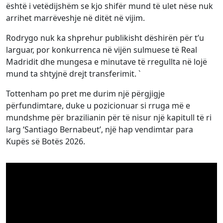
është i vetëdijshëm se kjo shifër mund të ulet nëse nuk
arrihet marrëveshje në ditët në vijim.
Rodrygo nuk ka shprehur publikisht dëshirën për t’u
larguar, por konkurrenca në vijën sulmuese të Real
Madridit dhe mungesa e minutave të rregullta në lojë
mund ta shtyjnë drejt transferimit.
`
Tottenham po pret me durim një përgjigje
përfundimtare, duke u pozicionuar si rruga më e
mundshme për brazilianin për të nisur një kapitull të ri
larg ‘Santiago Bernabeut’, një hap vendimtar para
Kupës së Botës 2026.