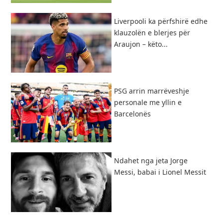
Liverpooli ka përfshirë edhe
klauzolën e blerjes për
Araujon – këto...
PSG arrin marrëveshje
personale me yllin e
Barcelonës
Ndahet nga jeta Jorge
Messi, babai i Lionel Messit