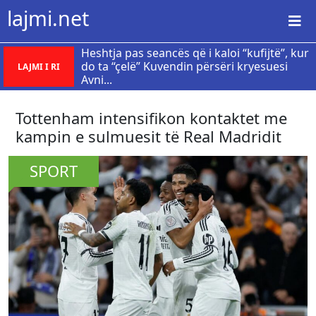
lajmi.net
Heshtja pas seancës që i kaloi “kufijtë”, kur
do ta “çelë” Kuvendin përsëri kryesuesi
LAJMI I RI
Avni...
Tottenham intensifikon kontaktet me
kampin e sulmuesit të Real Madridit
SPORT