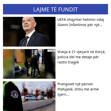
LAJME TË FUNDIT
UEFA shqyrton hetimin ndaj
Gianni Infantinos për një...
Vrasja e 21-vjeçarit në Korçë,
policia del me detaje për
rastin tragjik
Prangoset një person
Podujevë, shtiu me armë
zjarri...