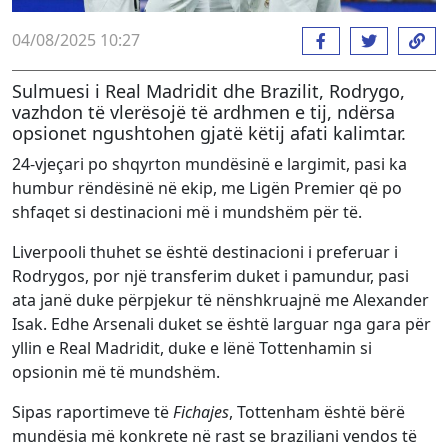
04/08/2025 10:27
Sulmuesi i Real Madridit dhe Brazilit, Rodrygo,
vazhdon të vlerësojë të ardhmen e tij, ndërsa
opsionet ngushtohen gjatë këtij afati kalimtar.
24-vjeçari po shqyrton mundësinë e largimit, pasi ka
humbur rëndësinë në ekip, me Ligën Premier që po
shfaqet si destinacioni më i mundshëm për të.
Liverpooli thuhet se është destinacioni i preferuar i
Rodrygos, por një transferim duket i pamundur, pasi
ata janë duke përpjekur të nënshkruajnë me Alexander
Isak. Edhe Arsenali duket se është larguar nga gara për
yllin e Real Madridit, duke e lënë Tottenhamin si
opsionin më të mundshëm.
Sipas raportimeve të
Fichajes
, Tottenham është bërë
mundësia më konkrete në rast se braziliani vendos të