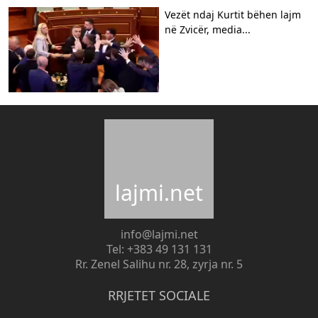
Vezët ndaj Kurtit bëhen lajm
në Zvicër, media...
lajmi.net
info@lajmi.net
Tel: +383 49 131 131
Rr. Zenel Salihu nr. 28, zyrja nr. 5
RRJETET SOCIALE