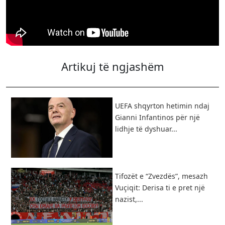
Artikuj të ngjashëm
UEFA shqyrton hetimin ndaj
Gianni Infantinos për një
lidhje të dyshuar...
Tifozët e “Zvezdës”, mesazh
Vuçiqit: Derisa ti e pret një
nazist,...