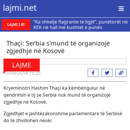
lajmi.net
“Ka shkelje flagrante të ligjit”, punëtorët në
LAJMI I RI
KEK në hall me kushtet e punës
Thaçi: Serbia s’mund të organizojë
zgjedhje në Kosovë
LAJME
15/03/2014 15:25
Kryeministri Hashim Thaçi ka këmbëngulur në
qëndrimin e tij se Serbia nuk mund të organizojë
zgjedhje në Kosovë.
Zgjedhjet e jashtëzakonshme parlamentare të Serbisë
do të zhvillohen nesër.