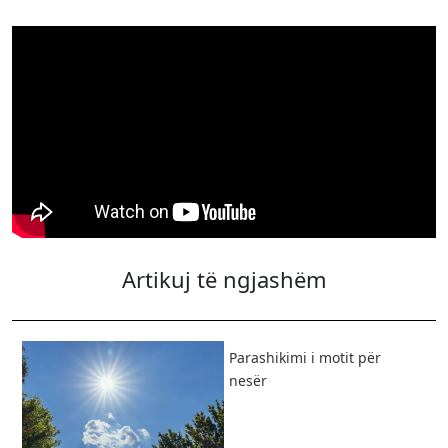
Artikuj të ngjashëm
Parashikimi i motit për
nesër