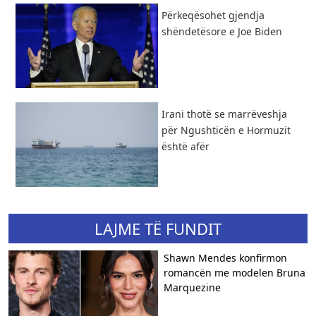
Përkeqësohet gjendja
shëndetësore e Joe Biden
Irani thotë se marrëveshja
për Ngushticën e Hormuzit
është afër
LAJME TË FUNDIT
Shawn Mendes konfirmon
romancën me modelen Bruna
Marquezine