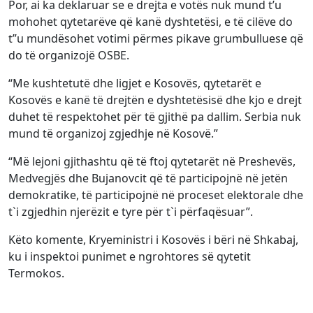
Por, ai ka deklaruar se e drejta e votës nuk mund t’u
mohohet qytetarëve që kanë dyshtetësi, e të cilëve do
t”u mundësohet votimi përmes pikave grumbulluese që
do të organizojë OSBE.
“Me kushtetutë dhe ligjet e Kosovës, qytetarët e
Kosovës e kanë të drejtën e dyshtetësisë dhe kjo e drejt
duhet të respektohet për të gjithë pa dallim. Serbia nuk
mund të organizoj zgjedhje në Kosovë.”
“Më lejoni gjithashtu që të ftoj qytetarët në Preshevës,
Medvegjës dhe Bujanovcit që të participojnë në jetën
demokratike, të participojnë në proceset elektorale dhe
t`i zgjedhin njerëzit e tyre për t`i përfaqësuar”.
Këto komente, Kryeministri i Kosovës i bëri në Shkabaj,
ku i inspektoi punimet e ngrohtores së qytetit
Termokos.