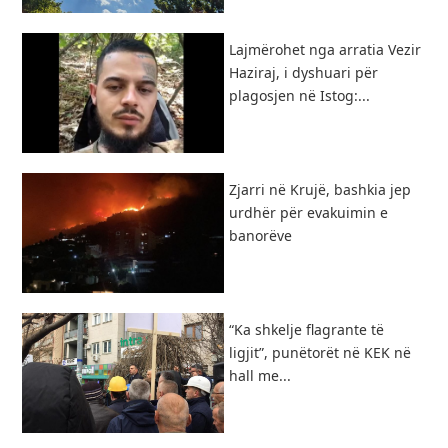
Lajmërohet nga arratia Vezir
Haziraj, i dyshuari për
plagosjen në Istog:...
Zjarri në Krujë, bashkia jep
urdhër për evakuimin e
banorëve
“Ka shkelje flagrante të
ligjit”, punëtorët në KEK në
hall me...