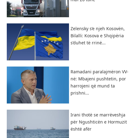
Zelensky s’e njeh Kosovën,
Bilalli: Kosova e Shqipëria
s’duhet të rrinë...
Ramadani paralajmëron VV-
në: Mbajeni pushtetin, por
harrojeni që mund ta
prishni...
Irani thotë se marrëveshja
për Ngushticën e Hormuzit
është afër