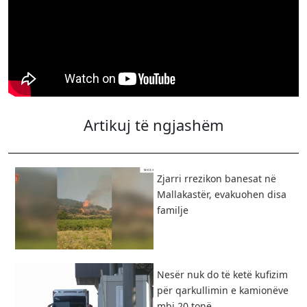
Artikuj të ngjashëm
Zjarri rrezikon banesat në
Mallakastër, evakuohen disa
familje
Nesër nuk do të ketë kufizim
për qarkullimin e kamionëve
mbi 20 tonë