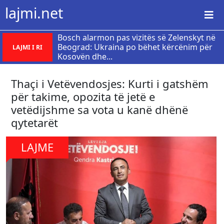
lajmi.net
Bosch alarmon pas vizitës së Zelenskyt në
Beograd: Ukraina po bëhet kërcënim për
LAJMI I RI
Kosovën dhe...
Thaçi i Vetëvendosjes: Kurti i gatshëm
për takime, opozita të jetë e
vetëdijshme sa vota u kanë dhënë
qytetarët
LAJME