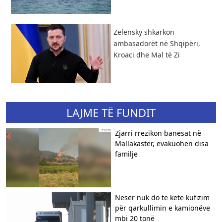
Zelensky shkarkon
ambasadorët në Shqipëri,
Kroaci dhe Mal të Zi
LAJME TË FUNDIT
Zjarri rrezikon banesat në
Mallakastër, evakuohen disa
familje
Nesër nuk do të ketë kufizim
për qarkullimin e kamionëve
mbi 20 tonë