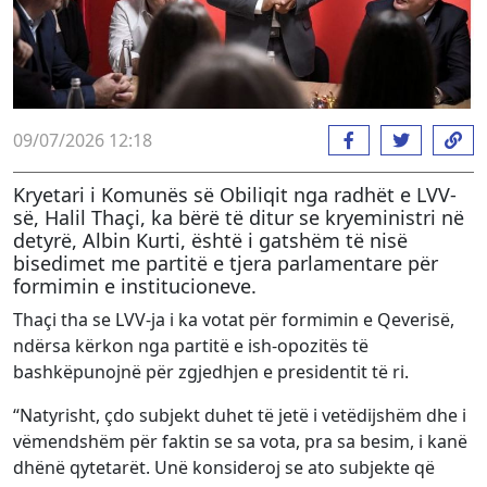
09/07/2026 12:18
Kryetari i Komunës së Obiliqit nga radhët e LVV-
së, Halil Thaçi, ka bërë të ditur se kryeministri në
detyrë, Albin Kurti, është i gatshëm të nisë
bisedimet me partitë e tjera parlamentare për
formimin e institucioneve.
Thaçi tha se LVV-ja i ka votat për formimin e Qeverisë,
ndërsa kërkon nga partitë e ish-opozitës të
bashkëpunojnë për zgjedhjen e presidentit të ri.
“Natyrisht, çdo subjekt duhet të jetë i vetëdijshëm dhe i
vëmendshëm për faktin se sa vota, pra sa besim, i kanë
dhënë qytetarët. Unë konsideroj se ato subjekte që