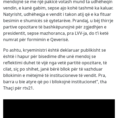
mendojnë se me një pakicë votash mund ta udhëheqin
vendin, e kanë gabim, sepse ajo kohë tashmë ka kaluar.
Natyrisht, udhëheqja e vendit i takon atij që e ka fituar
besimin e shumicës së qytetarëve. Prandaj, u bëj thirrje
partive opozitare të bashkëpunojnë për zgjedhjen e
presidentit, sepse mazhoranca, pra LVV-ja, do t’i ketë
numrat për formimin e Qeverisë.
Po ashtu, kryeministri është deklaruar publikisht se
është i hapur për bisedime dhe unë mendoj se
reflektimi duhet të vijë nga vetë partitë opozitare, të
cilat, siç po shihet, janë bërë bllok për të vazhduar
bllokimin e mëtejmë të institucioneve të vendit. Pra,
barra u bie atyre që po i bllokojnë institucionet’’, tha
Thaçi për rtv21.