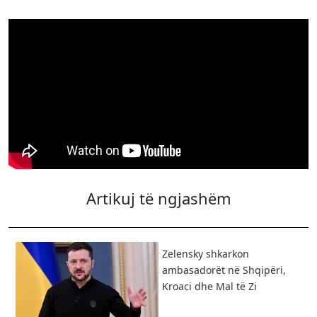
Artikuj të ngjashëm
Zelensky shkarkon
ambasadorët në Shqipëri,
Kroaci dhe Mal të Zi