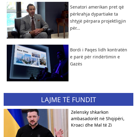
Senatori amerikan pret që
përkrahja dypartiake ta
shtyjë përpara projektligjin
për...
Bordi i Paqes lidh kontratën
e parë për rindërtimin e
Gazës
LAJME TË FUNDIT
Zelensky shkarkon
ambasadorët në Shqipëri,
Kroaci dhe Mal të Zi