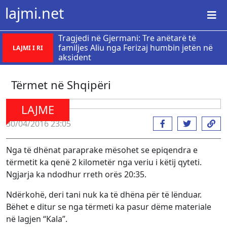
lajmi.net
Tragjedi në Gjermani: Tre anëtarë të
familjes Aliu nga Ferizaj humbin jetën në
LAJMI I RI
aksident
Tërmet në Shqipëri
LAJME
30/04/2016 23:05
Nga të dhënat paraprake mësohet se epiqendra e
tërmetit ka qenë 2 kilometër nga veriu i këtij qyteti.
Ngjarja ka ndodhur rreth orës 20:35.
Ndërkohë, deri tani nuk ka të dhëna për të lënduar.
Bëhet e ditur se nga tërmeti ka pasur dëme materiale
në lagjen “Kala”.