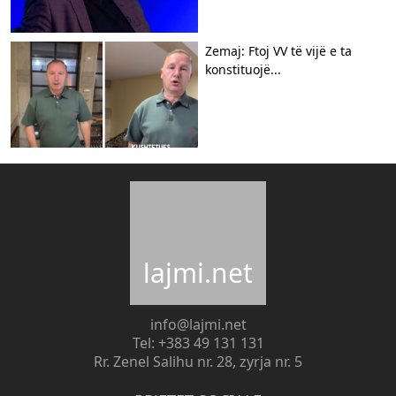
Zemaj: Ftoj VV të vijë e ta
konstituojë...
lajmi.net
info@lajmi.net
Tel: +383 49 131 131
Rr. Zenel Salihu nr. 28, zyrja nr. 5