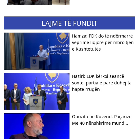
LAJME TË FUNDIT
Hamza: PDK do të ndërmarrë
veprime ligjore për mbrojtjen
e Kushtetutës
Haziri: LDK kërkoi seancë
sonte, partia e parë duhej ta
hapte rrugën
Opozita në Kuvend, Paçarizi:
Me 40 nënshkrime mund...