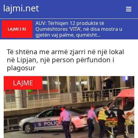
lajmi.net
AUV: Tërhiqen 12 produkte të
Qumështores ‘VITA’, në disa mostra u
LAJMI I RI
gjetën vaj palme, qumësht...
Të shtëna me armë zjarri në një lokal
në Lipjan, një person përfundon i
plagosur
LAJME