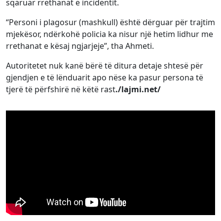
sqaruar rrethanat e incidentit.
“Personi i plagosur (mashkull) është dërguar për trajtim
mjekësor, ndërkohë policia ka nisur një hetim lidhur me
rrethanat e kësaj ngjarjeje”, tha Ahmeti.
Autoritetet nuk kanë bërë të ditura detaje shtesë për
gjendjen e të lënduarit apo nëse ka pasur persona të
tjerë të përfshirë në këtë rast
./lajmi.net/