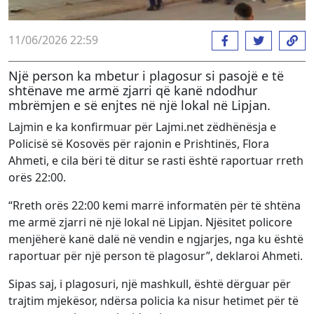
11/06/2026 22:59
Një person ka mbetur i plagosur si pasojë e të
shtënave me armë zjarri që kanë ndodhur
mbrëmjen e së enjtes në një lokal në Lipjan.
Lajmin e ka konfirmuar për Lajmi.net zëdhënësja e
Policisë së Kosovës për rajonin e Prishtinës, Flora
Ahmeti, e cila bëri të ditur se rasti është raportuar rreth
orës 22:00.
“Rreth orës 22:00 kemi marrë informatën për të shtëna
me armë zjarri në një lokal në Lipjan. Njësitet policore
menjëherë kanë dalë në vendin e ngjarjes, nga ku është
raportuar për një person të plagosur”, deklaroi Ahmeti.
Sipas saj, i plagosuri, një mashkull, është dërguar për
trajtim mjekësor, ndërsa policia ka nisur hetimet për të