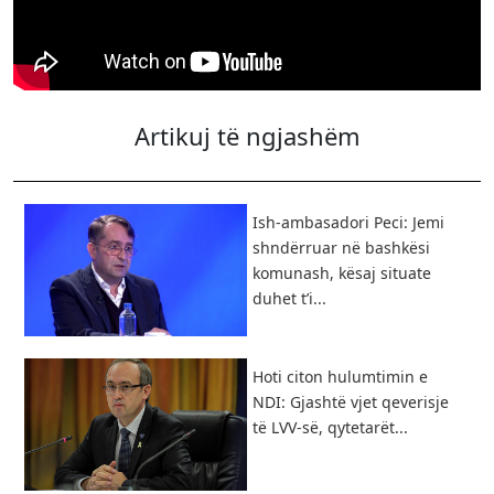
Artikuj të ngjashëm
Ish-ambasadori Peci: Jemi
shndërruar në bashkësi
komunash, kësaj situate
duhet t’i...
Hoti citon hulumtimin e
NDI: Gjashtë vjet qeverisje
të LVV-së, qytetarët...