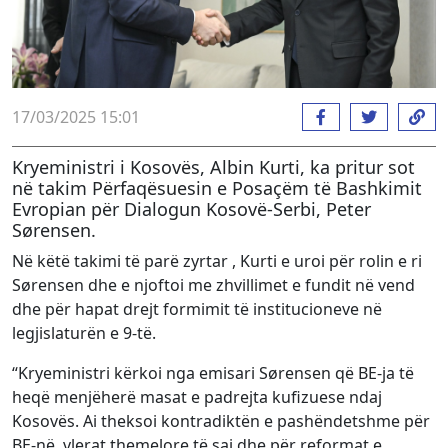
17/03/2025 15:01
Kryeministri i Kosovës, Albin Kurti, ka pritur sot
në takim Përfaqësuesin e Posaçëm të Bashkimit
Evropian për Dialogun Kosovë-Serbi, Peter
Sørensen.
Në këtë takimi të parë zyrtar , Kurti e uroi për rolin e ri
Sørensen dhe e njoftoi me zhvillimet e fundit në vend
dhe për hapat drejt formimit të institucioneve në
legjislaturën e 9-të.
“Kryeministri kërkoi nga emisari Sørensen që BE-ja të
heqë menjëherë masat e padrejta kufizuese ndaj
Kosovës. Ai theksoi kontradiktën e pashëndetshme për
BE-në, vlerat themelore të saj dhe për reformat e