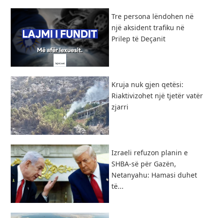
Tre persona lëndohen në
një aksident trafiku në
Prilep të Deçanit
Kruja nuk gjen qetësi:
Riaktivizohet një tjetër vatër
zjarri
Izraeli refuzon planin e
SHBA-së për Gazën,
Netanyahu: Hamasi duhet
të...