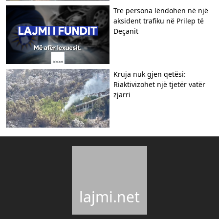
Tre persona lëndohen në një
aksident trafiku në Prilep të
Deçanit
Kruja nuk gjen qetësi:
Riaktivizohet një tjetër vatër
zjarri
lajmi.net