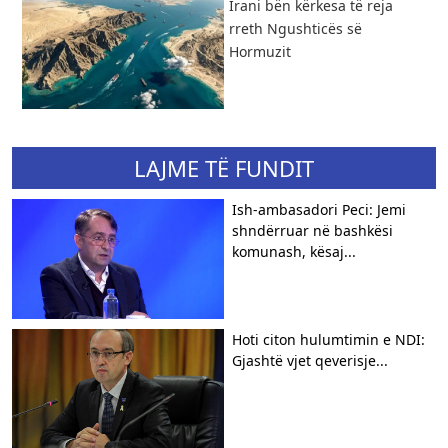
​Irani bën kërkesa të reja
rreth Ngushticës së
Hormuzit
LAJME TË FUNDIT
Ish-ambasadori Peci: Jemi
shndërruar në bashkësi
komunash, kësaj...
Hoti citon hulumtimin e NDI:
Gjashtë vjet qeverisje...