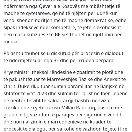
ndërmarra nga Qeveria e Kosovës me mbështetje të
madhe të qytetarëve, që në të njëjtën periudhë kur
vendi shënon ngritjen më të madhe demokratike, edhe
sipas indekseve ndërkombëtare, të jetë njëkohësisht
nën masa kufizuese të BE-së”,thuhet në njoftimin për
media.
Po ashtu thuhet se u diskutua për procesin e dialogut
të ndërmjetësuar nga BE dhe për rrugën përpara.
Kryeministri theksoi rëndësinë e zbatimit të plotë dhe
të pakushtëzuar të Marrëveshjes Bazike dhe Aneksit të
Ohrit. Duke rikujtuar sulmin paramilitar në Banjskë në
shtator të vitit 2023 dhe sulmin terrorist në Ibër-Lepenc
në nëntor të vitit të kaluar, ai gjithashtu nënvizoi
rrezikun që kryeterroristi Millan Radoiçiq, bashkë me
grupin e tij, vazhdon të paraqes për sigurinë e vendit
dhe normalizimin e marrëdhënieve në kuadër të
procesit të dialogut për sa kohë që vazhdon të jetë i lirë