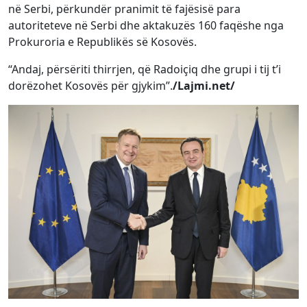
në Serbi, përkundër pranimit të fajësisë para
autoriteteve në Serbi dhe aktakuzës 160 faqëshe nga
Prokuroria e Republikës së Kosovës.
“Andaj, përsëriti thirrjen, që Radoiçiq dhe grupi i tij t’i
dorëzohet Kosovës për gjykim”.
/Lajmi.net/