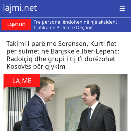
lajmi.net
Tre persona lëndohen në një aksident
LAJMI I RI
trafiku në Prilep të Deçanit...
Takimi i parë me Sorensen, Kurti flet
për sulmet në Banjskë e Ibër-Lepenc:
Radoiçiq dhe grupi i tij t’i dorëzohet
Kosovës për gjykim
LAJME