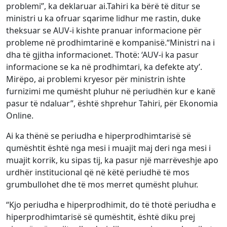
problemi”, ka deklaruar ai.Tahiri ka bërë të ditur se
ministri u ka ofruar sqarime lidhur me rastin, duke
theksuar se AUV-i kishte pranuar informacione për
probleme në prodhimtarinë e kompanisë.“Ministri na i
dha të gjitha informacionet. Thotë: ‘AUV-i ka pasur
informacione se ka në prodhimtari, ka defekte aty’.
Mirëpo, ai problemi kryesor për ministrin ishte
furnizimi me qumësht pluhur në periudhën kur e kanë
pasur të ndaluar”, është shprehur Tahiri, për Ekonomia
Online.
Ai ka thënë se periudha e hiperprodhimtarisë së
qumështit është nga mesi i muajit maj deri nga mesi i
muajit korrik, ku sipas tij, ka pasur një marrëveshje apo
urdhër institucional që në këtë periudhë të mos
grumbullohet dhe të mos merret qumësht pluhur.
“Kjo periudha e hiperprodhimit, do të thotë periudha e
hiperprodhimtarisë së qumështit, është diku prej