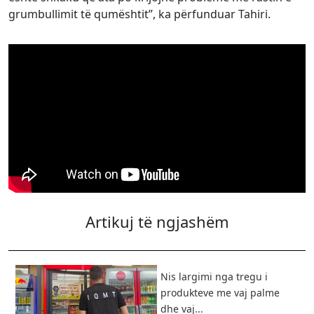
grumbullimit të qumështit”, ka përfunduar Tahiri.
Artikuj të ngjashëm
Nis largimi nga tregu i
produkteve me vaj palme
dhe vaj...