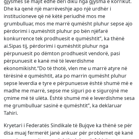
gjysmës së majit edhe deri diku nga gjysma e korrikut.
Dhe ka qenë një marrëveshje apo një urdhër i
institucioneve që në këtë periudhë mos me
grumbulluar, mos me marrë qumësht pluhur sepse ajo
përdorimi i qumështit pluhur po bën njëfarë
konkurrence tek prodhuesit e qumështit”, ka thënë
ai.Sipas tij, përdorimi i qumështit pluhur nga
përpunuesit po dëmton prodhuesit vendorë, pasi
përpunuesit e kanë më të leverdishme
ekonomikisht.“Do të thotë, vlen me u marrë atyre në
tërësinë e qumështit, ata po marrin qumësht pluhur
sepse leverdia e tyre e përpunuesve është shumë më e
madhe me marrë, sepse me siguri po e sigurojnë me
çmime më të ulëta. Është shumë më e leverdishme sesa
me grumbulluar sasinë e qumështit”, ka deklaruar
Tahiri.
Kryetari i Federatës Sindikale të Bujqve ka thënë se për
disa muaj fermerët janë ankuar për problemet që kanë