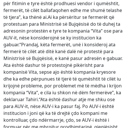
për fitimin e tyre është prodhuesi vendor i qumështit,
fermerët, të cilët ballafaqohen edhe me shumë telashe
të tjera”, ka thënë ai.Ai ka përsëritur se fermerët që
protestuan para Ministrisë së Bujqësisë do të duhej ta
adresonin protestën e tyre te kompania “Vita” ose para
AUV-it, nëse konsiderojnë se ky institucion ka
gabuar.“Prandaj, këta fermerët, unë i konsideroj ata
fermerë të cilët atë ditë kanë dalë në protestë para
Ministrisë së Bujqësisë, e kanë pasur adresën e gabuar.
Ata është dashur të protestojnë pikërisht para
kompanisë Vita, sepse ajo është kompania kryesore
dhe ka edhe përpunues të tjerë të qumështit të cilët iu
krijojnë probleme, por problemet më të mëdha i krijon
kompania “Vita”, e cila iu shkon në dëm fermerëve”, ka
deklaruar Tahiri.“Ata është dashur atje me shku ose
para AUV-it, nëse AUV-i ka pasur faj. Po AUV-i është
institucion i joni që ka të drejtë çdo kompani me
kontrolluar, çdo ndërmarrje, çdo, se AUV-i është i
formuar për me mbrojtur prodhimtarinë, gjegjësisht