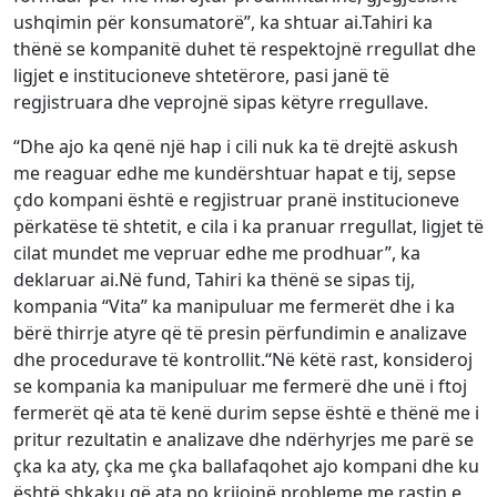
ushqimin për konsumatorë”, ka shtuar ai.Tahiri ka
thënë se kompanitë duhet të respektojnë rregullat dhe
ligjet e institucioneve shtetërore, pasi janë të
regjistruara dhe veprojnë sipas këtyre rregullave.
“Dhe ajo ka qenë një hap i cili nuk ka të drejtë askush
me reaguar edhe me kundërshtuar hapat e tij, sepse
çdo kompani është e regjistruar pranë institucioneve
përkatëse të shtetit, e cila i ka pranuar rregullat, ligjet të
cilat mundet me vepruar edhe me prodhuar”, ka
deklaruar ai.Në fund, Tahiri ka thënë se sipas tij,
kompania “Vita” ka manipuluar me fermerët dhe i ka
bërë thirrje atyre që të presin përfundimin e analizave
dhe procedurave të kontrollit.“Në këtë rast, konsideroj
se kompania ka manipuluar me fermerë dhe unë i ftoj
fermerët që ata të kenë durim sepse është e thënë me i
pritur rezultatin e analizave dhe ndërhyrjes me parë se
çka ka aty, çka me çka ballafaqohet ajo kompani dhe ku
është shkaku që ata po krijojnë probleme me rastin e