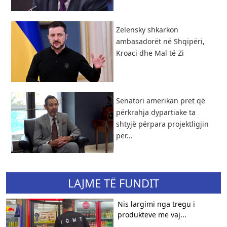
Zelensky shkarkon
ambasadorët në Shqipëri,
Kroaci dhe Mal të Zi
Senatori amerikan pret që
përkrahja dypartiake ta
shtyjë përpara projektligjin
për...
LAJME TË FUNDIT
Nis largimi nga tregu i
produkteve me vaj...