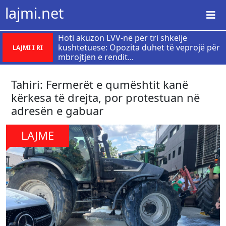
lajmi.net
Hoti akuzon LVV-në për tri shkelje
kushtetuese: Opozita duhet të veprojë për
LAJMI I RI
mbrojtjen e rendit...
Tahiri: Fermerët e qumështit kanë
kërkesa të drejta, por protestuan në
adresën e gabuar
LAJME