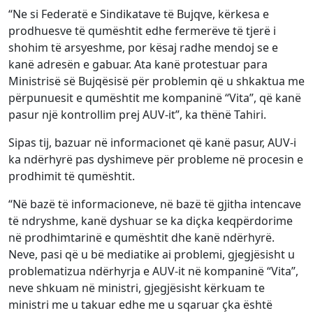
“Ne si Federatë e Sindikatave të Bujqve, kërkesa e
prodhuesve të qumështit edhe fermerëve të tjerë i
shohim të arsyeshme, por kësaj radhe mendoj se e
kanë adresën e gabuar. Ata kanë protestuar para
Ministrisë së Bujqësisë për problemin që u shkaktua me
përpunuesit e qumështit me kompaninë “Vita”, që kanë
pasur një kontrollim prej AUV-it”, ka thënë Tahiri.
Sipas tij, bazuar në informacionet që kanë pasur, AUV-i
ka ndërhyrë pas dyshimeve për probleme në procesin e
prodhimit të qumështit.
“Në bazë të informacioneve, në bazë të gjitha intencave
të ndryshme, kanë dyshuar se ka diçka keqpërdorime
në prodhimtarinë e qumështit dhe kanë ndërhyrë.
Neve, pasi që u bë mediatike ai problemi, gjegjësisht u
problematizua ndërhyrja e AUV-it në kompaninë “Vita”,
neve shkuam në ministri, gjegjësisht kërkuam te
ministri me u takuar edhe me u sqaruar çka është