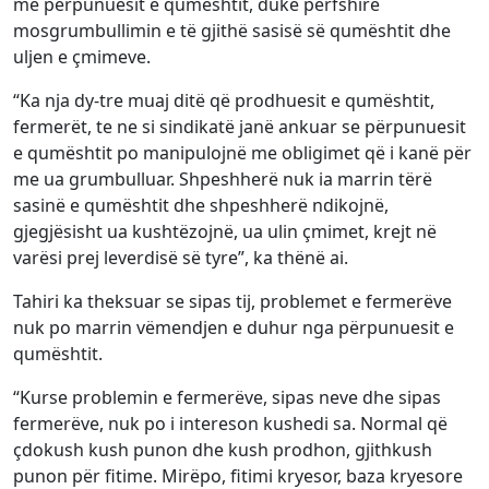
me përpunuesit e qumështit, duke përfshirë
mosgrumbullimin e të gjithë sasisë së qumështit dhe
uljen e çmimeve.
“Ka nja dy-tre muaj ditë që prodhuesit e qumështit,
fermerët, te ne si sindikatë janë ankuar se përpunuesit
e qumështit po manipulojnë me obligimet që i kanë për
me ua grumbulluar. Shpeshherë nuk ia marrin tërë
sasinë e qumështit dhe shpeshherë ndikojnë,
gjegjësisht ua kushtëzojnë, ua ulin çmimet, krejt në
varësi prej leverdisë së tyre”, ka thënë ai.
Tahiri ka theksuar se sipas tij, problemet e fermerëve
nuk po marrin vëmendjen e duhur nga përpunuesit e
qumështit.
“Kurse problemin e fermerëve, sipas neve dhe sipas
fermerëve, nuk po i intereson kushedi sa. Normal që
çdokush kush punon dhe kush prodhon, gjithkush
punon për fitime. Mirëpo, fitimi kryesor, baza kryesore