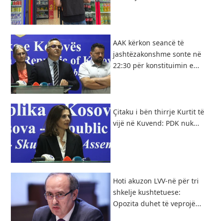
AAK kërkon seancë të
jashtëzakonshme sonte në
22:30 për konstituimin e...
Çitaku i bën thirrje Kurtit të
vijë në Kuvend: PDK nuk...
Hoti akuzon LVV-në për tri
shkelje kushtetuese:
Opozita duhet të veprojë...