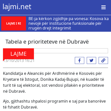
lajmi.net
BE-ja kërkon zgjidhje pa vonesa: Kosova ka
nevojë për institucione funksionale për
LAJMI I RI
rrugën drejt integrimit
Tabela e prioriteteve në Dubravë
LAJME
13/10/2013 16:21
Kandidatja e Aleancës për Ardhmërinë e Kosovës për
Kryetare të Istogut, Donika Kadaj-Bujupi, në kuadër të
turit të saj elektoral, sot vendosi pllakën e prioriteteve
në Dubravë.
Ajo, gjithashtu shpalosi programin e saj para banorëve
të fshatit Dubravë.