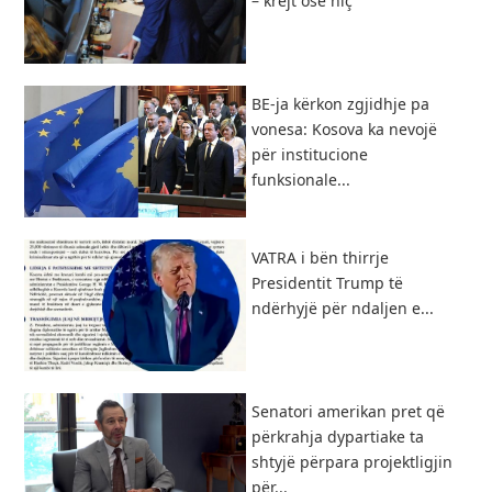
– krejt ose hiç
BE-ja kërkon zgjidhje pa
vonesa: Kosova ka nevojë
për institucione
funksionale...
VATRA i bën thirrje
Presidentit Trump të
ndërhyjë për ndaljen e...
Senatori amerikan pret që
përkrahja dypartiake ta
shtyjë përpara projektligjin
për...