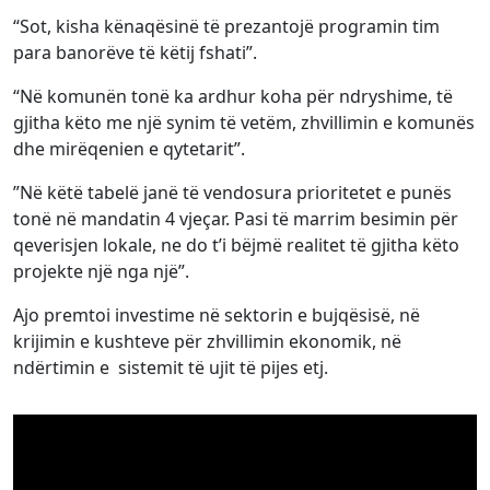
“Sot, kisha kënaqësinë të prezantojë programin tim
para banorëve të këtij fshati”.
“Në komunën tonë ka ardhur koha për ndryshime, të
gjitha këto me një synim të vetëm, zhvillimin e komunës
dhe mirëqenien e qytetarit”.
”Në këtë tabelë janë të vendosura prioritetet e punës
tonë në mandatin 4 vjeçar. Pasi të marrim besimin për
qeverisjen lokale, ne do t’i bëjmë realitet të gjitha këto
projekte një nga një”.
Ajo premtoi investime në sektorin e bujqësisë, në
krijimin e kushteve për zhvillimin ekonomik, në
ndërtimin e sistemit të ujit të pijes etj.