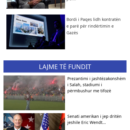
Bordi i Paqes lidh kontratën
e parë për rindërtimin e
Gazës
LAJME TË FUNDIT
Prezantimi i jashtëzakonshëm
i Salah, stadiumi i
përmbushur me tifozë
Senati amerikan i jep dritën
jeshile Eric Wendt...