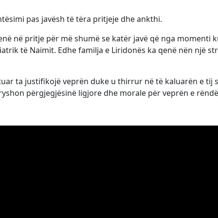
ehtësimi pas javësh të tëra pritjeje dhe ankthi.
enë në pritje për më shumë se katër javë që nga momenti k
trik të Naimit. Edhe familja e Liridonës ka qenë nën një str
uar ta justifikojë veprën duke u thirrur në të kaluarën e tij s
ndryshon përgjegjësinë ligjore dhe morale për veprën e rëndë