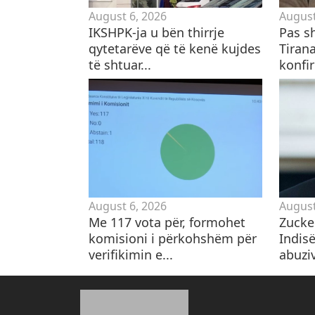
August 6, 2026
August
IKSHPK-ja u bën thirrje
Pas sh
qytetarëve që të kenë kujdes
Tirana
të shtuar...
konfir
August 6, 2026
August
Me 117 vota për, formohet
Zucker
komisioni i përkohshëm për
Indis
verifikimin e...
abuzi