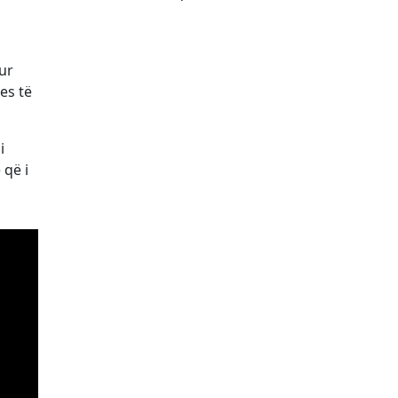
ur
es të
i
 që i