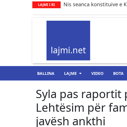
Nis seanca konstituive e K
LAJMI I RI
lajmi.net
BALLINA
LAJME
VIDEO
BOTA
Syla pas raportit 
Lehtësim për fam
javësh ankthi