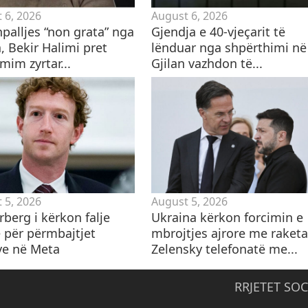
 6, 2026
August 6, 2026
palljes “non grata” nga
Gjendja e 40-vjeçarit të
, Bekir Halimi pret
lënduar nga shpërthimi në
mim zyrtar...
Gjilan vazhdon të...
 5, 2026
August 5, 2026
berg i kërkon falje
Ukraina kërkon forcimin e
ë për përmbajtjet
mbrojtjes ajrore me raketa
ve në Meta
Zelensky telefonatë me...
RRJETET SOC