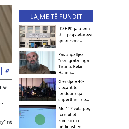
LAJME TË FUNDIT
IKSHPK-ja u bën
thirrje qytetarëve
që të kenë...
Pas shpalljes
“non grata” nga
Tirana, Bekir
Halimi...
Gjendja e 40-
n e
vjeçarit të
lënduar nga
shpërthimi në...
je
Me 117 vota për,
formohet
komisioni i
ay” në
përkohshëm...