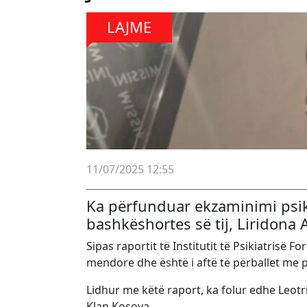
LAJME
11/07/2025 12:55
Ka përfunduar ekzaminimi psiki
bashkëshortes së tij, Liridona
Sipas raportit të Institutit të Psikiatrisë
mendore dhe është i aftë të përballet me p
Lidhur me këtë raport, ka folur edhe Leotr
Klan Kosova.