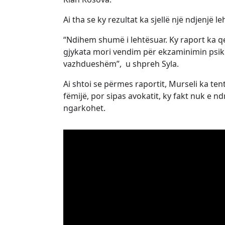
Ai tha se ky rezultat ka sjellë një ndjenjë l
“Ndihem shumë i lehtësuar. Ky raport ka q
gjykata mori vendim për ekzaminimin psikia
vazhdueshëm”, u shpreh Syla.
Ai shtoi se përmes raportit, Murseli ka tent
fëmijë, por sipas avokatit, ky fakt nuk e 
ngarkohet.