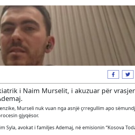
atrik i Naim Murselit, i akuzuar për vrasje
 Ademaj.
 Forenzike, Murseli nuk vuan nga asnjë çrregullim apo sëmund
rocesin gjyqësor.
im Syla, avokat i familjes Ademaj, në emisionin “Kosova Tod