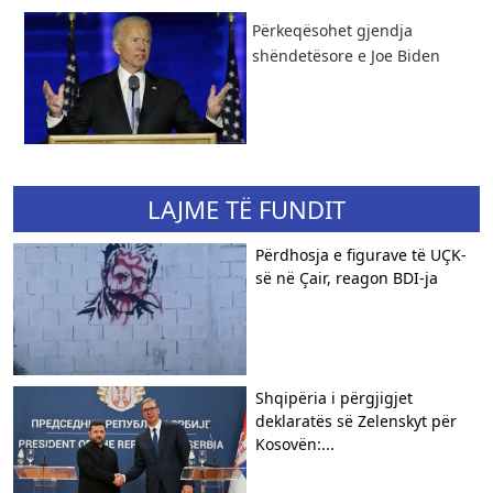
Përkeqësohet gjendja
shëndetësore e Joe Biden
LAJME TË FUNDIT
Përdhosja e figurave të UÇK-
së në Çair, reagon BDI-ja
Shqipëria i përgjigjet
deklaratës së Zelenskyt për
Kosovën:...