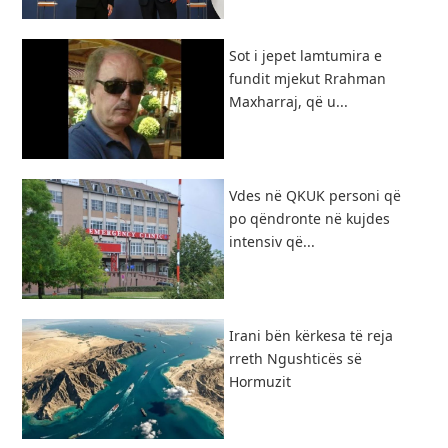
Sot i jepet lamtumira e
fundit mjekut Rrahman
Maxharraj, që u...
Vdes në QKUK personi që
po qëndronte në kujdes
intensiv që...
​Irani bën kërkesa të reja
rreth Ngushticës së
Hormuzit