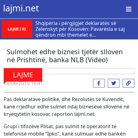
lajmi.net
Shqipëria i përgjigjet deklaratës së
Zelenskyt për Kosovën: Pavarësia e saj
LAJMI I RI
qëndron mbi themelet e...
Sulmohet edhe biznesi tjetër slloven
në Prishtinë, banka NLB (Video)
LAJME
18/06/2015 16:41
Pas deklaratave politike, dhe Rezolutës së Kuvendit,
kanë rrjedhur edhe sulmet ndaj bizneseve sllovene në
kryeqytetin kosovar, raporton lajmi.net.
Grupi i tifozëve Plisat, pas sulmit të operatorit të
telefonisë mobile “Ipko”, kanë sulmuar edhe bankën