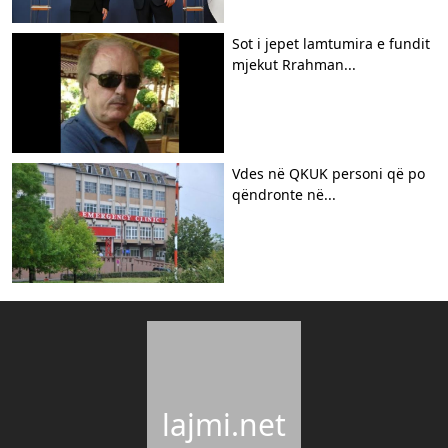
Sot i jepet lamtumira e fundit
mjekut Rrahman...
Vdes në QKUK personi që po
qëndronte në...
lajmi.net