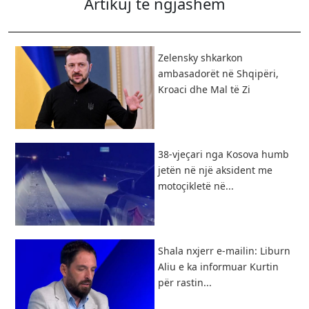
Artikuj të ngjashëm
Zelensky shkarkon
ambasadorët në Shqipëri,
Kroaci dhe Mal të Zi
38-vjeçari nga Kosova humb
jetën në një aksident me
motoçikletë në...
Shala nxjerr e-mailin: Liburn
Aliu e ka informuar Kurtin
për rastin...