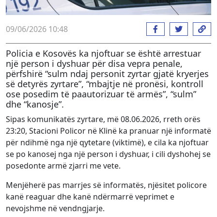
09/06/2026 10:48
Policia e Kosovës ka njoftuar se është arrestuar
një person i dyshuar për disa vepra penale,
përfshirë “sulm ndaj personit zyrtar gjatë kryerjes
së detyrës zyrtare”, “mbajtje në pronësi, kontroll
ose posedim të paautorizuar të armës”, “sulm”
dhe “kanosje”.
Sipas komunikatës zyrtare, më 08.06.2026, rreth orës
23:20, Stacioni Policor në Klinë ka pranuar një informatë
për ndihmë nga një qytetare (viktimë), e cila ka njoftuar
se po kanosej nga një person i dyshuar, i cili dyshohej se
posedonte armë zjarri me vete.
Menjëherë pas marrjes së informatës, njësitet policore
kanë reaguar dhe kanë ndërmarrë veprimet e
nevojshme në vendngjarje.