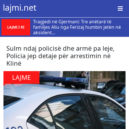
lajmi.net
Tragjedi në Gjermani: Tre anëtarë të
familjes Aliu nga Ferizaj humbin jetën në
LAJMI I RI
aksident...
Sulm ndaj policisë dhe armë pa leje,
Policia jep detaje për arrestimin në
Klinë
LAJME