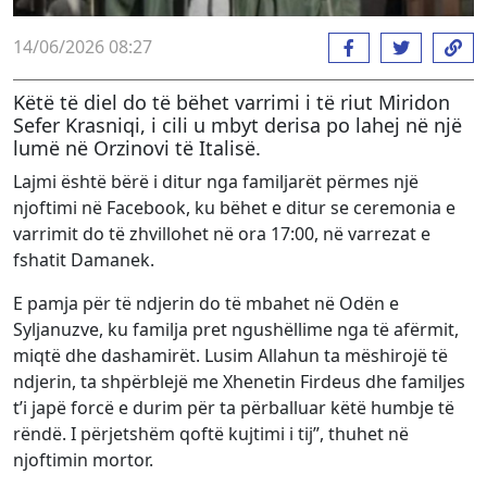
14/06/2026 08:27
Këtë të diel do të bëhet varrimi i të riut Miridon
Sefer Krasniqi, i cili u mbyt derisa po lahej në një
lumë në Orzinovi të Italisë.
Lajmi është bërë i ditur nga familjarët përmes një
njoftimi në Facebook, ku bëhet e ditur se ceremonia e
varrimit do të zhvillohet në ora 17:00, në varrezat e
fshatit Damanek.
E pamja për të ndjerin do të mbahet në Odën e
Syljanuzve, ku familja pret ngushëllime nga të afërmit,
miqtë dhe dashamirët. Lusim Allahun ta mëshirojë të
ndjerin, ta shpërblejë me Xhenetin Firdeus dhe familjes
t’i japë forcë e durim për ta përballuar këtë humbje të
rëndë. I përjetshëm qoftë kujtimi i tij”, thuhet në
njoftimin mortor.