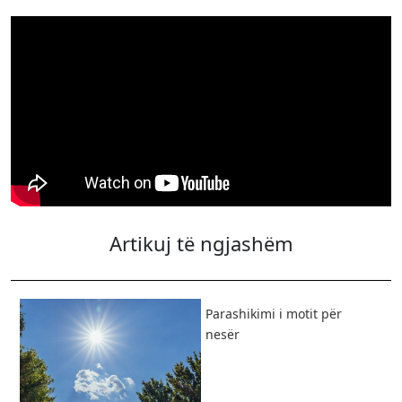
Artikuj të ngjashëm
Parashikimi i motit për
nesër