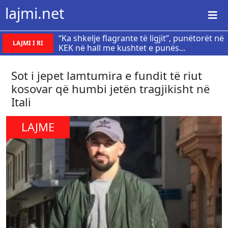
lajmi.net
“Ka shkelje flagrante të ligjit”, punëtorët në
LAJMI I RI
KEK në hall me kushtet e punës...
Sot i jepet lamtumira e fundit të riut
kosovar që humbi jetën tragjikisht në
Itali
LAJME