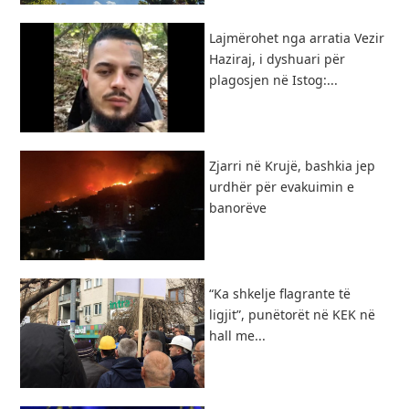
Lajmërohet nga arratia Vezir
Haziraj, i dyshuari për
plagosjen në Istog:...
Zjarri në Krujë, bashkia jep
urdhër për evakuimin e
banorëve
“Ka shkelje flagrante të
ligjit”, punëtorët në KEK në
hall me...