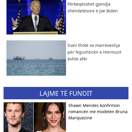
Përkeqësohet gjendja
shëndetësore e Joe Biden
Irani thotë se marrëveshja
për Ngushticën e Hormuzit
është afër
LAJME TË FUNDIT
Shawn Mendes konfirmon
romancën me modelen Bruna
Marquezine