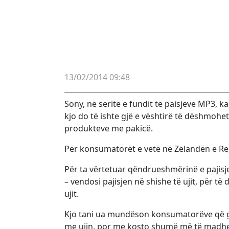
13/02/2014 09:48
Sony, në seritë e fundit të paisjeve MP3, k
kjo do të ishte gjë e vështirë të dëshmohet
produkteve me pakicë.
Për konsumatorët e vetë në Zelandën e Re
Për ta vërtetuar qëndrueshmërinë e pajisje
– vendosi pajisjen në shishe të ujit, për të
ujit.
Kjo tani ua mundëson konsumatorëve që gj
me ujin, por me kosto shumë më të madhe