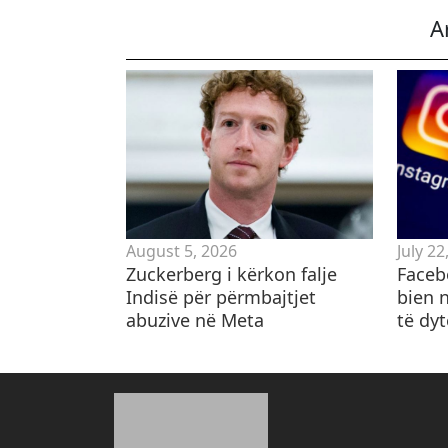
A
August 5, 2026
July 22
Zuckerberg i kërkon falje
Faceb
Indisë për përmbajtjet
bien 
abuzive në Meta
të dy