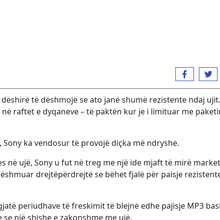
a dëshirë të dëshmojë se ato janë shumë rezistente ndaj ujit.
 në raftet e dyqaneve – të paktën kur je i limituar me paket
, Sony ka vendosur të provojë diçka më ndryshe.
s në ujë, Sony u fut në treg me një ide mjaft të mirë marke
 dëshmuar drejtëpërdrejtë se bëhet fjalë për paisje rezistent
atë periudhave të freskimit të blejnë edhe pajisje MP3 ba
 se një shishe e zakonshme me ujë.