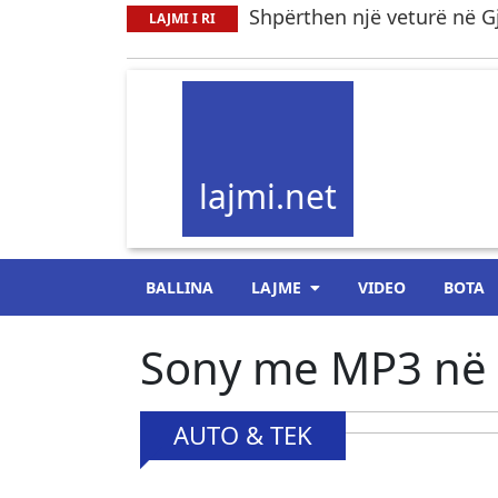
Shpërthen një veturë në Gj
LAJMI I RI
lajmi.net
BALLINA
LAJME
VIDEO
BOTA
Sony me MP3 në 
AUTO & TEK