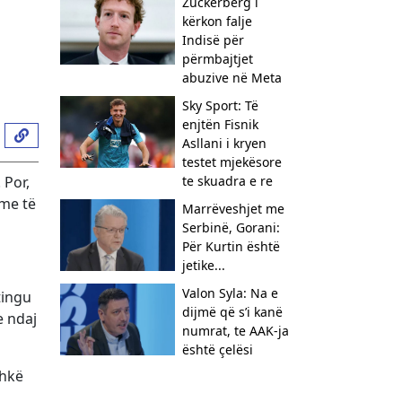
Zuckerberg i
kërkon falje
Indisë për
përmbajtjet
abuzive në Meta
Sky Sport: Të
enjtën Fisnik
Asllani i kryen
testet mjekësore
 Por,
te skuadra e re
ime të
Marrëveshjet me
Serbinë, Gorani:
Për Kurtin është
jetike...
Valon Syla: Na e
tingu
dijmë që s’i kanë
e ndaj
numrat, te AAK-ja
është çelësi
shkë