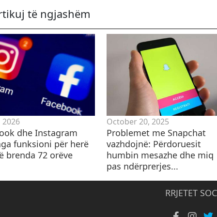
rtikuj të ngjashëm
, 2026
October 20, 2025
ook dhe Instagram
Problemet me Snapchat
nga funksioni për herë
vazhdojnë: Përdoruesit
të brenda 72 orëve
humbin mesazhe dhe miq
pas ndërprerjes...
RRJETET SOC