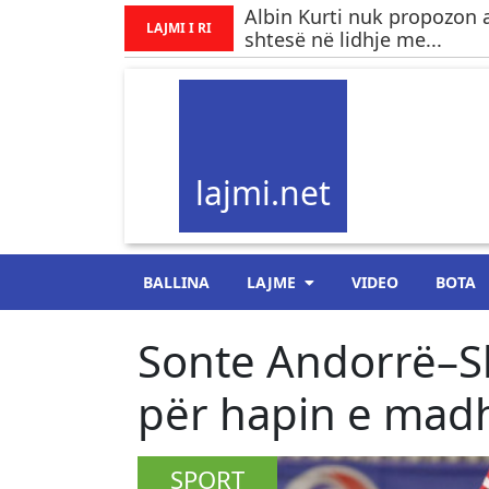
Albin Kurti nuk propozon 
LAJMI I RI
shtesë në lidhje me...
lajmi.net
BALLINA
LAJME
VIDEO
BOTA
​Sonte Andorrë–Sh
për hapin e madh
SPORT