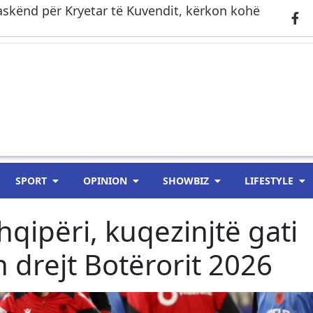
askënd për Kryetar të Kuvendit, kërkon kohë
SPORT
OPINION
SHOWBIZ
LIFESTYLE
qipëri, kuqezinjtë gati
 drejt Botërorit 2026