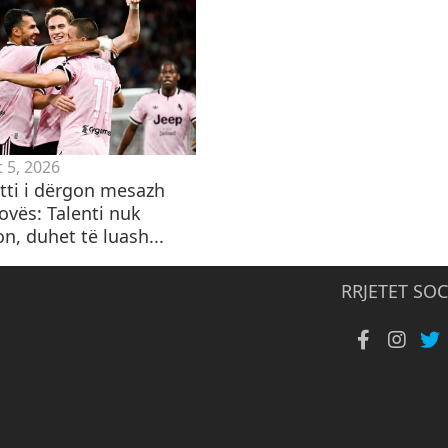
 5, 2026
etti i dërgon mesazh
ovës: Talenti nuk
n, duhet të luash...
RRJETET SOC