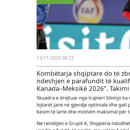
13/11/2025 08:23
Kombëtarja shqiptare do të zb
ndeshjen e parafundit të kual
Kanada–Meksikë 2026”. Takimi d
Skuadra e drejtuar nga trajneri Silvinjo ka 
lojtarët janë në gjendje optimale dhe gati
besim të lartë dhe motivim maksimal për të
Në renditjen e Grupit K, Shqipëria ndodhe