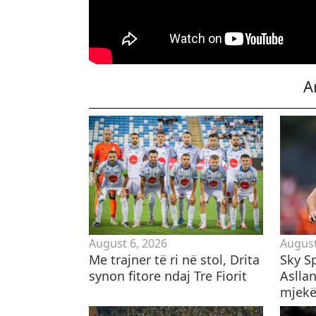
A
August 6, 2026
August
​Me trajner të ri në stol, Drita
Sky Sp
synon fitore ndaj Tre Fiorit
Asllan
mjekë