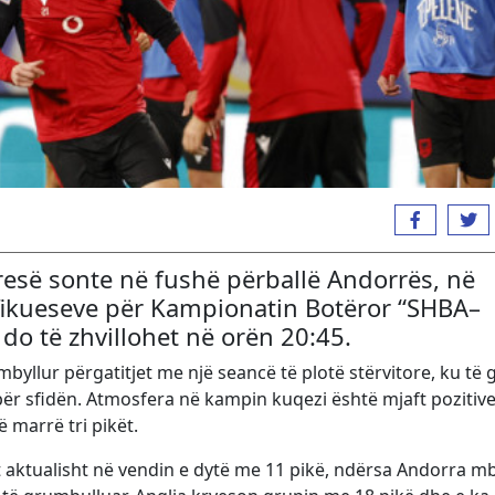
resë sonte në fushë përballë Andorrës, në
ifikueseve për Kampionatin Botëror “SHBA–
o të zhvillohet në orën 20:45.
mbyllur përgatitjet me një seancë të plotë stërvitore, ku të g
 për sfidën. Atmosfera në kampin kuqezi është mjaft pozitiv
 marrë tri pikët.
t aktualisht në vendin e dytë me 11 pikë, ndërsa Andorra m