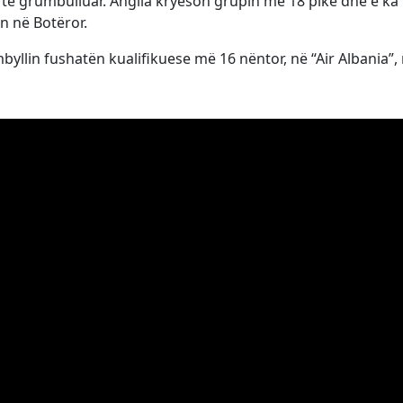
ë të grumbulluar. Anglia kryeson grupin me 18 pikë dhe e ka
n në Botëror.
byllin fushatën kualifikuese më 16 nëntor, në “Air Albania”,