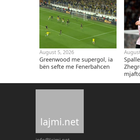
August 5, 2026
August
Greenwood me supergol, ia
Spall
bën sefte me Fenerbahcen
Zhegr
mjafto
lajmi.net
info@lajmi.net