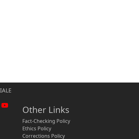
IALE
Other Links
Fact-Checking Policy
Ethics Policy
Corrections Policy