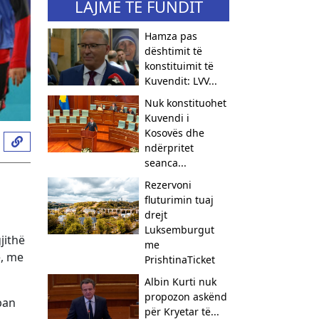
LAJME TË FUNDIT
Hamza pas
dështimit të
konstituimit të
Kuvendit: LVV...
Nuk konstituohet
Kuvendi i
Kosovës dhe
ndërpritet
seanca...
Rezervoni
fluturimin tuaj
drejt
Luksemburgut
jithë
me
e, me
PrishtinaTicket
Albin Kurti nuk
propozon askënd
ban
për Kryetar të...