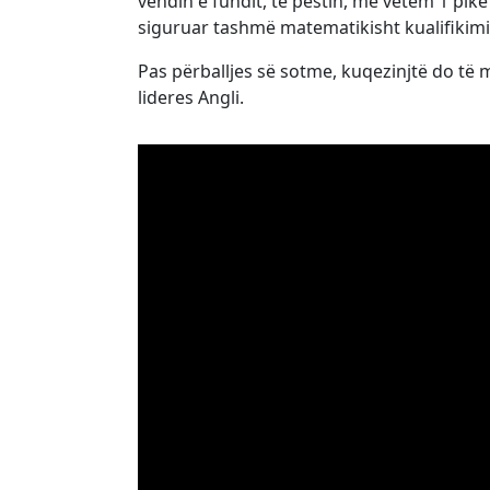
vendin e fundit, të pestin, me vetëm 1 pik
siguruar tashmë matematikisht kualifikimi
Pas përballjes së sotme, kuqezinjtë do të m
lideres Angli.