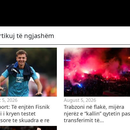
rtikuj të ngjashëm
 5, 2026
August 5, 2026
ort: Të enjtën Fisnik
Trabzoni në flakë, mijëra
i i kryen testet
njerëz e “kallin” qytetin pa
sore te skuadra e re
transferimit të...