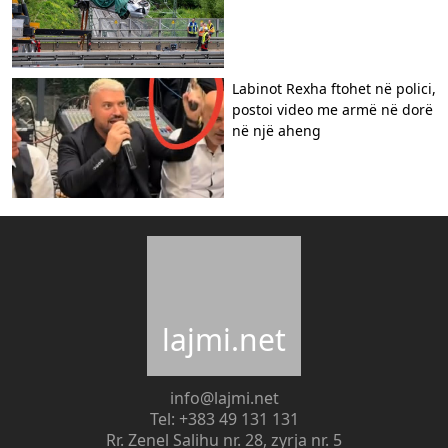
Labinot Rexha ftohet në polici,
postoi video me armë në dorë
në një aheng
lajmi.net
info@lajmi.net
Tel: +383 49 131 131
Rr. Zenel Salihu nr. 28, zyrja nr. 5