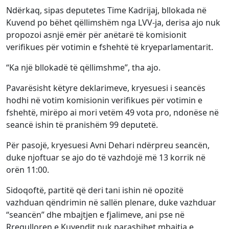
Ndërkaq, sipas deputetes Time Kadrijaj, bllokada në
Kuvend po bëhet qëllimshëm nga LVV-ja, derisa ajo nuk
propozoi asnjë emër për anëtarë të komisionit
verifikues për votimin e fshehtë të kryeparlamentarit.
“Ka një bllokadë të qëllimshme”, tha ajo.
Pavarësisht këtyre deklarimeve, kryesuesi i seancës
hodhi në votim komisionin verifikues për votimin e
fshehtë, mirëpo ai mori vetëm 49 vota pro, ndonëse në
seancë ishin të pranishëm 99 deputetë.
Për pasojë, kryesuesi Avni Dehari ndërpreu seancën,
duke njoftuar se ajo do të vazhdojë më 13 korrik në
orën 11:00.
Sidoqoftë, partitë që deri tani ishin në opozitë
vazhduan qëndrimin në sallën plenare, duke vazhduar
“seancën” dhe mbajtjen e fjalimeve, ani pse në
Rregulloren e Kuvendit nuk parashihet mbajtja e