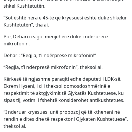
shkel Kushtetutën.
“Sot është hera e 45-të që kryesuesi është duke shkelur
Kushtetutën”, tha ai.
Por, Dehari reagoi menjëherë duke i ndërprerë
mikrofonin.
Dehari: “Regjia, t’i ndërpresë mikrofonin!”
“Regjia, t’i ndërpresë mikrofonin”, theksoi ai.
Kërkesë të ngjashme paraqiti edhe deputeti i LDK-së,
Ekrem Hyseni, i cili theksoi domosdoshmërinë e
respektimit të aktgjykimit të Gjykatës Kushtetuese, ku
sipas tij, votimi i fshehtë konsiderohet antikushtetues.
“I nderuar kryesues, unë propozoj që të ktheheni në
rendin e ditës dhe të respektoni Gjykatën Kushtetuese”,
theksoi ai.