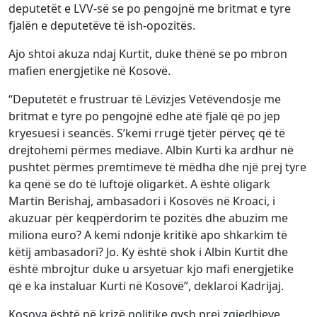
deputetët e LVV-së se po pengojnë me britmat e tyre
fjalën e deputetëve të ish-opozitës.
Ajo shtoi akuza ndaj Kurtit, duke thënë se po mbron
mafien energjetike në Kosovë.
“Deputetët e frustruar të Lëvizjes Vetëvendosje me
britmat e tyre po pengojnë edhe atë fjalë që po jep
kryesuesi i seancës. S’kemi rrugë tjetër përveç që të
drejtohemi përmes mediave. Albin Kurti ka ardhur në
pushtet përmes premtimeve të mëdha dhe një prej tyre
ka qenë se do të luftojë oligarkët. A është oligark
Martin Berishaj, ambasadori i Kosovës në Kroaci, i
akuzuar për keqpërdorim të pozitës dhe abuzim me
miliona euro? A kemi ndonjë kritikë apo shkarkim të
këtij ambasadori? Jo. Ky është shok i Albin Kurtit dhe
është mbrojtur duke u arsyetuar kjo mafi energjetike
që e ka instaluar Kurti në Kosovë”, deklaroi Kadrijaj.
Kosova është në krizë politike qysh prej zgjedhjeve