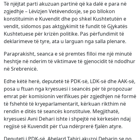
Të njëjtat parti akuzuan partinë që ka dalë e para në
zgjedhje – Lëvizjen Vetëvendosje, se po bllokon
konstituimin e Kuvendit dhe po shkel Kushtetutën e
vendit, sidomos pas aktgjykimit të fundit të Gjykatës
Kushtetuese për krizën politike. Pas përfundimit të
deklarimeve të tyre, ata u larguan nga salla plenare.
Paraprakisht, seanca e së premtes filloi me një minutë
heshtje në nderim të viktimave të gjenocidit të ndodhur
në Srebrenicë.
Edhe këtë herë, deputetë të PDK-së, LDK-së dhe AAK-së,
posa u ftuan nga kryesuesi i seancës për të propozuar
emrat për komisionin verifikues për zgjedhjen në formë
të fshehtë të kryeparlamentarit, kërkuan rikthim në
rendin e ditës të seancës konstituive. Megjithatë,
kryesuesi Avni Dehari ishte i shpejtë në kërkesën ndaj
regjisë së Kuvendit për t’ua ndërprerë fjalën atyre.
Deputeti i PDK-së, Abelard Tahiri akuzoi Deharin se po