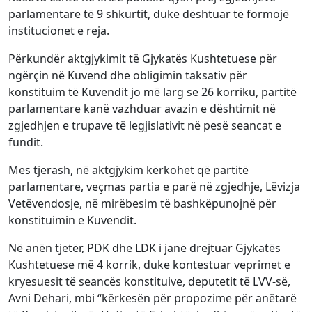
parlamentare të 9 shkurtit, duke dështuar të formojë
institucionet e reja.
Përkundër aktgjykimit të Gjykatës Kushtetuese për
ngërçin në Kuvend dhe obligimin taksativ për
konstituim të Kuvendit jo më larg se 26 korriku, partitë
parlamentare kanë vazhduar avazin e dështimit në
zgjedhjen e trupave të legjislativit në pesë seancat e
fundit.
Mes tjerash, në aktgjykim kërkohet që partitë
parlamentare, veçmas partia e parë në zgjedhje, Lëvizja
Vetëvendosje, në mirëbesim të bashkëpunojnë për
konstituimin e Kuvendit.
Në anën tjetër, PDK dhe LDK i janë drejtuar Gjykatës
Kushtetuese më 4 korrik, duke kontestuar veprimet e
kryesuesit të seancës konstituive, deputetit të LVV-së,
Avni Dehari, mbi “kërkesën për propozime për anëtarë