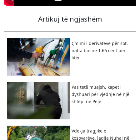
Artikuj të ngjashëm
Çmimi i derivateve për sot,
nafta bie në 1.66 cent për
litër
Pas tetë muajsh, kapet i
dyshuari për vjedhje në një
shtëpi në Pejë
Vdekja tragjike e
kosovarëve, lagjja Nuhaj në