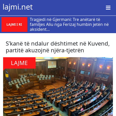
lajmi.net
Tragjedi në Gjermani: Tre anëtarë të
familjes Aliu nga Ferizaj humbin jetën në
LAJMI I RI
aksident...
​S’kanë të ndalur dështimet në Kuvend,
partitë akuzojnë njëra-tjetrën
LAJME