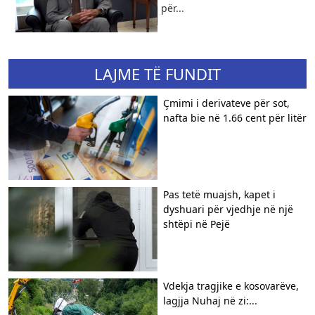
për...
LAJME TË FUNDIT
Çmimi i derivateve për sot,
nafta bie në 1.66 cent për litër
Pas tetë muajsh, kapet i
dyshuari për vjedhje në një
shtëpi në Pejë
Vdekja tragjike e kosovarëve,
lagjja Nuhaj në zi:...