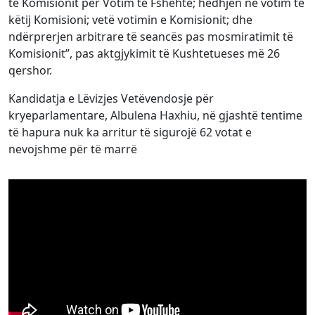
të Komisionit për Votim të Fshehtë; hedhjen në votim të
këtij Komisioni; vetë votimin e Komisionit; dhe
ndërprerjen arbitrare të seancës pas mosmiratimit të
Komisionit”, pas aktgjykimit të Kushtetueses më 26
qershor.
Kandidatja e Lëvizjes Vetëvendosje për
kryeparlamentare, Albulena Haxhiu, në gjashtë tentime
të hapura nuk ka arritur të sigurojë 62 votat e
nevojshme për të marrë