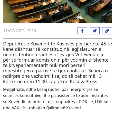
11/07/2025 13:30
Deputetët e Kuvendit të Kosovës për herë të 45-të
kanë dështuar të konstituojnë legjislaturën e
nëntë. Tentimi i radhës i Lëvizjes Vetëvendosje
për të formuar komisionin për votimin e fshehtë
të kryeparlamentarit nuk mori përsëri
mbështetjen e partive të tjera politike. Seanca u
ndërpre dhe vazhdimi i saj do të bëhet më 13
korrik në orën 11:00, raporton KosovaPress.
Megjithatë, edhe kësaj radhe, pas ndërprerjes së
seancës konstituive dhe pa asistencë të administratës
së Kuvendit, deputetët e ish-opozitës – PDK-së, LDK-së
dhe AAK-së – mbajtën fjalime në Kuvend.