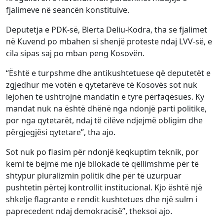
fjalimeve në seancën konstituive.
Deputetja e PDK-së, Blerta Deliu-Kodra, tha se fjalimet
në Kuvend po mbahen si shenjë proteste ndaj LVV-së, e
cila sipas saj po mban peng Kosovën.
“Është e turpshme dhe antikushtetuese që deputetët e
zgjedhur me votën e qytetarëve të Kosovës sot nuk
lejohen të ushtrojnë mandatin e tyre përfaqësues. Ky
mandat nuk na është dhënë nga ndonjë parti politike,
por nga qytetarët, ndaj të cilëve ndjejmë obligim dhe
përgjegjësi qytetare”, tha ajo.
Sot nuk po flasim për ndonjë keqkuptim teknik, por
kemi të bëjmë me një bllokadë të qëllimshme për të
shtypur pluralizmin politik dhe për të uzurpuar
pushtetin përtej kontrollit institucional. Kjo është një
shkelje flagrante e rendit kushtetues dhe një sulm i
paprecedent ndaj demokracisë”, theksoi ajo.