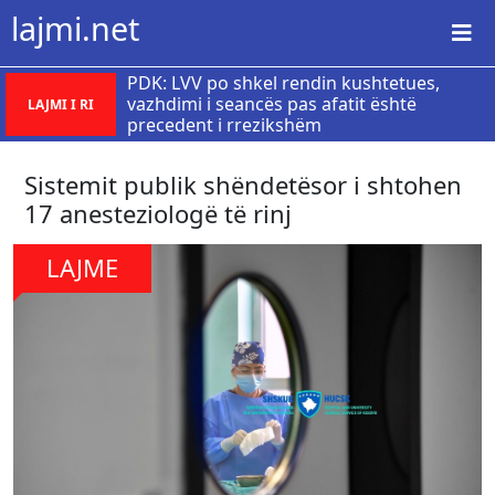
lajmi.net
PDK: LVV po shkel rendin kushtetues,
vazhdimi i seancës pas afatit është
LAJMI I RI
precedent i rrezikshëm
Sistemit publik shëndetësor i shtohen
17 anesteziologë të rinj
LAJME