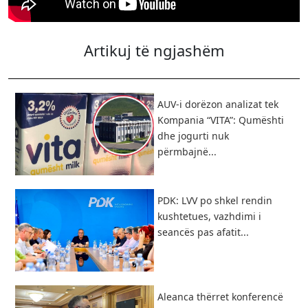
Artikuj të ngjashëm
AUV-i dorëzon analizat tek
Kompania “VITA”: Qumështi
dhe jogurti nuk
përmbajnë...
PDK: LVV po shkel rendin
kushtetues, vazhdimi i
seancës pas afatit...
Aleanca thërret konferencë