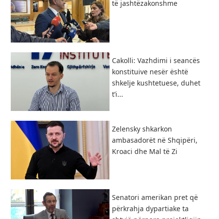
të jashtëzakonshme
Cakolli: Vazhdimi i seancës
konstituive nesër është
shkelje kushtetuese, duhet
t’i...
Zelensky shkarkon
ambasadorët në Shqipëri,
Kroaci dhe Mal të Zi
Senatori amerikan pret që
përkrahja dypartiake ta