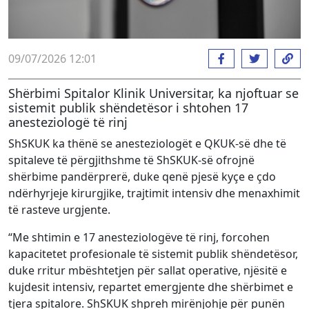
09/07/2026 12:01
Shërbimi Spitalor Klinik Universitar, ka njoftuar se
sistemit publik shëndetësor i shtohen 17
anesteziologë të rinj
ShSKUK ka thënë se anesteziologët e QKUK-së dhe të
spitaleve të përgjithshme të ShSKUK-së ofrojnë
shërbime pandërprerë, duke qenë pjesë kyçe e çdo
ndërhyrjeje kirurgjike, trajtimit intensiv dhe menaxhimit
të rasteve urgjente.
“Me shtimin e 17 anesteziologëve të rinj, forcohen
kapacitetet profesionale të sistemit publik shëndetësor,
duke rritur mbështetjen për sallat operative, njësitë e
kujdesit intensiv, repartet emergjente dhe shërbimet e
tjera spitalore. ShSKUK shpreh mirënjohje për punën