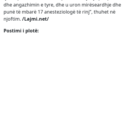
dhe angazhimin e tyre, dhe u uron mirëseardhje dhe
punë të mbarë 17 anesteziologë të rinj”, thuhet në
njoftim.
/Lajmi.net/
Postimi i plotë: