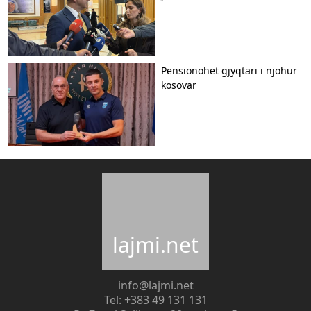
Pensionohet gjyqtari i njohur
kosovar
lajmi.net
info@lajmi.net
Tel: +383 49 131 131