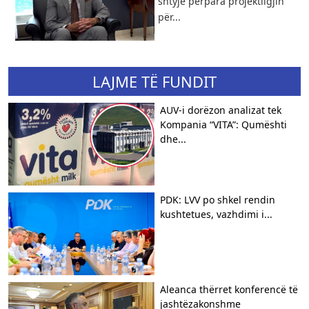
shtyjë përpara projektligjin
për...
LAJME TË FUNDIT
AUV-i dorëzon analizat tek
Kompania “VITA”: Qumështi
dhe...
PDK: LVV po shkel rendin
kushtetues, vazhdimi i...
Aleanca thërret konferencë të
jashtëzakonshme