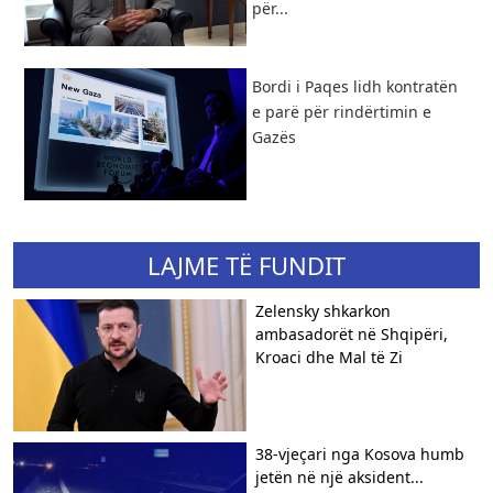
për...
Bordi i Paqes lidh kontratën
e parë për rindërtimin e
Gazës
LAJME TË FUNDIT
Zelensky shkarkon
ambasadorët në Shqipëri,
Kroaci dhe Mal të Zi
38-vjeçari nga Kosova humb
jetën në një aksident...