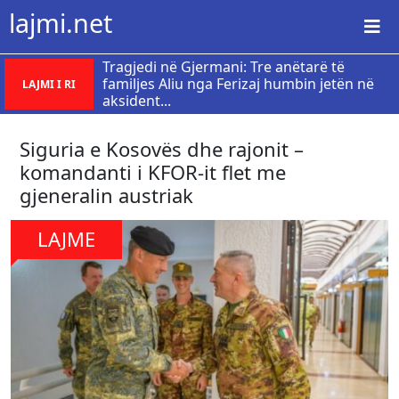
lajmi.net
Tragjedi në Gjermani: Tre anëtarë të
familjes Aliu nga Ferizaj humbin jetën në
LAJMI I RI
aksident...
Siguria e Kosovës dhe rajonit –
komandanti i KFOR-it flet me
gjeneralin austriak
LAJME