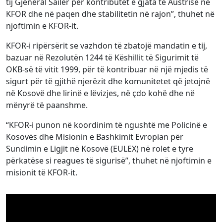
tij Gjeneral Sailer për kontributet e gjata të Austrisë në
KFOR dhe në paqen dhe stabilitetin në rajon”, thuhet në
njoftimin e KFOR-it.
KFOR-i ripërsërit se vazhdon të zbatojë mandatin e tij,
bazuar në Rezolutën 1244 të Këshillit të Sigurimit të
OKB-së të vitit 1999, për të kontribuar në një mjedis të
sigurt për të gjithë njerëzit dhe komunitetet që jetojnë
në Kosovë dhe lirinë e lëvizjes, në çdo kohë dhe në
mënyrë të paanshme.
“KFOR-i punon në koordinim të ngushtë me Policinë e
Kosovës dhe Misionin e Bashkimit Evropian për
Sundimin e Ligjit në Kosovë (EULEX) në rolet e tyre
përkatëse si reagues të sigurisë”, thuhet në njoftimin e
misionit të KFOR-it.