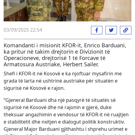
03/09/2025 22:54
Komandanti i misionit KFOR-it, Enrico Barduani,
ka pritur në takim drejtorin e Divizionit të
Operacioneve, drejtorisë 1 të Forcave të
Armatosura Austriake, Herbert Sailer.
Shefi i KFOR-it në Kosovë e ka njoftuar mysafirin me
grada të larta në ushtrinë austriake për situatën e
sigurisë në Kosovë e rajon.
“Gjeneral Barduani dha një pasqyrë të situatës së
sigurisë në Kosovë dhe në rajonin e gjerë, duke
theksuar angazhimin e vendosur të KFOR-it në ruajtjen
e stabilitetit dhe nxitjen e dialogut politik konstruktiv.
Gjeneral Major Barduani gjithashtu i shprehu urimet e