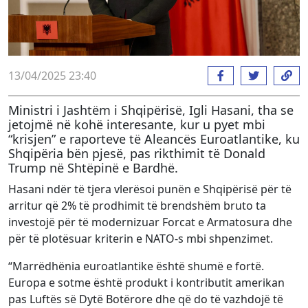
13/04/2025 23:40
Ministri i Jashtëm i Shqipërisë, Igli Hasani, tha se
jetojmë në kohë interesante, kur u pyet mbi
“krisjen” e raporteve të Aleancës Euroatlantike, ku
Shqipëria bën pjesë, pas rikthimit të Donald
Trump në Shtëpinë e Bardhë.
Hasani ndër të tjera vlerësoi punën e Shqipërisë për të
arritur që 2% të prodhimit të brendshëm bruto ta
investojë për të modernizuar Forcat e Armatosura dhe
për të plotësuar kriterin e NATO-s mbi shpenzimet.
“Marrëdhënia euroatlantike është shumë e fortë.
Europa e sotme është produkt i kontributit amerikan
pas Luftës së Dytë Botërore dhe që do të vazhdojë të