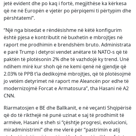
jetë evident dhe po kaq i fortë, megjithëse ka kërkesa
që ne në Europën e vjetër po përpiqemi ti përtypim dhe
përshtatemi”.
“Një nga bisedat e rëndësishme në këtë konfigurim
është pjesa e kontributit në buxhetin e mbrojtjes në
raport me prodhimin e brendshëm bruto. Administrata
e parë Trump i detyroi vendet anëtare të NATO-s që të
paktën të plotësonin 2% dhe të vazhdojë ky trend. Unë
ndihem mirë kur shoh që ne kemi qenë në gjendje që
2.03% të PPB t’ia dedikojmë mbrojtjes, që të plotësojmë
jo vetëm detyrimet në raport me Aleancën por edhe të
modernizojmë Forcat e Armatosura”, tha Hasani në A2
CNN.
Riarmatosjen e BE dhe Ballkanit, e në veçanti Shqipërisë
që do të rikthejë në punë uzinat e saj të prodhimit të
armëve, Hasani e sheh si “çështje progresi, evolucioni,
miradministrimi” dhe me vlerë për “pastrimin e atij