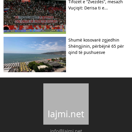
Tifozët e “Zvezdës”, mesazh
Vuçiqit: Derisa ti e...
Shumë kosovarë zgjedhin
Shëngjinin, përbëjnë 65 për
qind të pushuesve
lajmi.net
info@lajmi.net