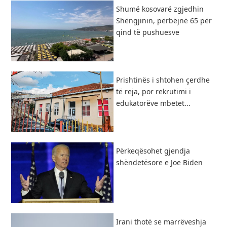
Shumë kosovarë zgjedhin
Shëngjinin, përbëjnë 65 për
qind të pushuesve
Prishtinës i shtohen çerdhe
të reja, por rekrutimi i
edukatorëve mbetet...
Përkeqësohet gjendja
shëndetësore e Joe Biden
Irani thotë se marrëveshja