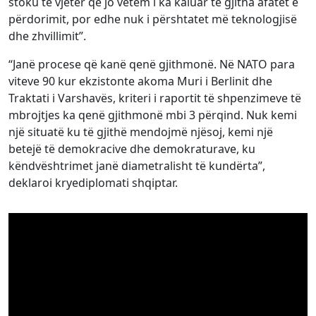
stoku të vjetër që jo vetëm i ka kaluar të gjitha afatet e
përdorimit, por edhe nuk i përshtatet më teknologjisë
dhe zhvillimit”.
“Janë procese që kanë qenë gjithmonë. Në NATO para
viteve 90 kur ekzistonte akoma Muri i Berlinit dhe
Traktati i Varshavës, kriteri i raportit të shpenzimeve të
mbrojtjes ka qenë gjithmonë mbi 3 përqind. Nuk kemi
një situatë ku të gjithë mendojmë njësoj, kemi një
betejë të demokracive dhe demokraturave, ku
këndvështrimet janë diametralisht të kundërta”,
deklaroi kryediplomati shqiptar.