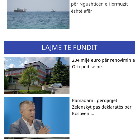
për Ngushticën e Hormuzit
është afër
LAJME TË FUNDIT
234 mijë euro për renovimin e
Ortopedisë në...
Ramadani i përgjigjet
Zelenskyt pas deklaratës për
Kosovën:...