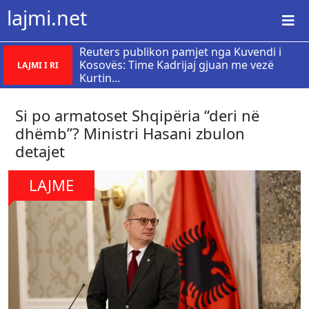
lajmi.net
Reuters publikon pamjet nga Kuvendi i
Kosovës: Time Kadrijaj gjuan me vezë
LAJMI I RI
Kurtin...
Si po armatoset Shqipëria “deri në
dhëmb”? Ministri Hasani zbulon
detajet
LAJME