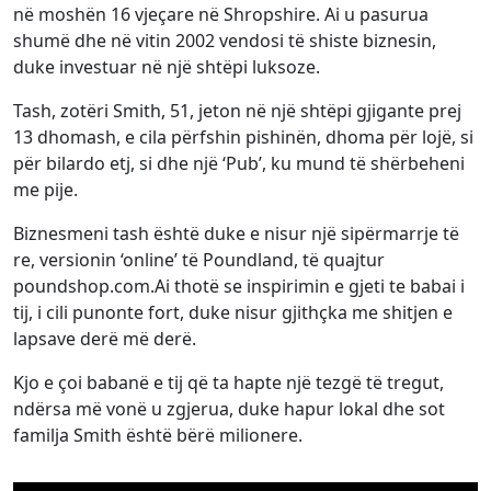
në moshën 16 vjeçare në Shropshire. Ai u pasurua
shumë dhe në vitin 2002 vendosi të shiste biznesin,
duke investuar në një shtëpi luksoze.
Tash, zotëri Smith, 51, jeton në një shtëpi gjigante prej
13 dhomash, e cila përfshin pishinën, dhoma për lojë, si
për bilardo etj, si dhe një ‘Pub’, ku mund të shërbeheni
me pije.
Biznesmeni tash është duke e nisur një sipërmarrje të
re, versionin ‘online’ të Poundland, të quajtur
poundshop.com.Ai thotë se inspirimin e gjeti te babai i
tij, i cili punonte fort, duke nisur gjithçka me shitjen e
lapsave derë më derë.
Kjo e çoi babanë e tij që ta hapte një tezgë të tregut,
ndërsa më vonë u zgjerua, duke hapur lokal dhe sot
familja Smith është bërë milionere.