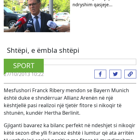
ndryshim qasjeje...
Shtëpi, e ëmbla shtëpi
SPORT
27/10/2013 10:22
Mesfushori Franck Ribery mendon se Bayern Munich
është duke e shndërruar Allianz Arenën në një
kështjellë pasi realizoi një tjetër fitore si nikoqir të
shtunën, kundër Hertha Berlinit.
Gjiganti bavarez ka bilanc perfekt në ndeshjet si nikoqir
këtë sezon dhe ylli francez është i lumtur që ata arritën