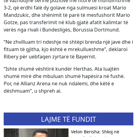
të vazhdojnë serinë pozitive me fitore të mundimshme
3-2, që erdhi falë dy golave nga sulmuesi kroat Mario
Mandzukic, dhe shënimit të parë të mesfushorit Mario
Gotze, pas transferimit në klub gjatë afatit kalimtar të
verës nga rivali i Bundesligës, Borussia Dortmund.
“Ne zhvilluam tri ndeshje në shtëpi brenda një jave dhe i
fituam të gjitha, kjo është e mrekullueshme”, deklaroi
Ribery për uebfaqen zyrtare të Bayernit.
“Ishte shumë vështirë kundër Herthas. Ata luajtën
shumë mirë dhe mbuluan shumë hapësira në fushë.
Por, në Allianz Arena ne nuk ndalemi, dhe këtë e
dëshmuam”, u shpreh ai.
LAJME TË FUNDIT
Veton Berisha: Shkoj në