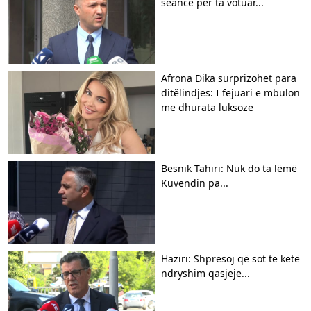
seancë për ta votuar...
Afrona Dika surprizohet para
ditëlindjes: I fejuari e mbulon
me dhurata luksoze
Besnik Tahiri: Nuk do ta lëmë
Kuvendin pa...
Haziri: Shpresoj që sot të ketë
ndryshim qasjeje...