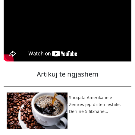
Artikuj të ngjashëm
Shoqata Amerikane e
Zemrës jep dritën jeshile:
Deri në 5 filxhanë...