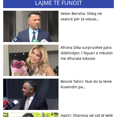
LAJME TË FUNDIT
Veton Berisha: Shkoj në
seancë për ta votuar...
Afrona Dika surprizohet para
ditëlindjes: I fejuari e mbulon
me dhurata luksoze
Besnik Tahiri: Nuk do ta lëmë
Kuvendin pa...
Haziri: Shpresoj që sot të ketë