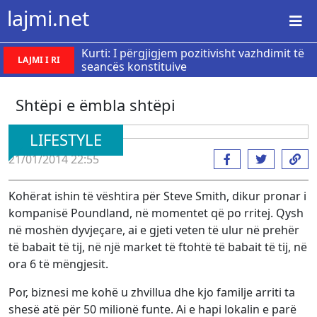
lajmi.net
Kurti: I përgjigjem pozitivisht vazhdimit të
LAJMI I RI
seancës konstituive
Shtëpi e ëmbla shtëpi
LIFESTYLE
21/01/2014 22:55
Kohërat ishin të vështira për Steve Smith, dikur pronar i
kompanisë Poundland, në momentet që po rritej. Qysh
në moshën dyvjeçare, ai e gjeti veten të ulur në prehër
të babait të tij, në një market të ftohtë të babait të tij, në
ora 6 të mëngjesit.
Por, biznesi me kohë u zhvillua dhe kjo familje arriti ta
shesë atë për 50 milionë funte. Ai e hapi lokalin e parë