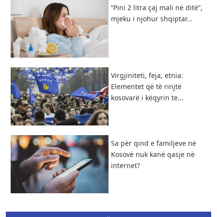
“Pini 2 litra çaj mali në ditë”,
mjeku i njohur shqiptar...
Virgjiniteti, feja, etnia:
Elementet që të rinjtë
kosovarë i këqyrin te...
​Sa për qind e familjeve në
Kosovë nuk kanë qasje në
internet?