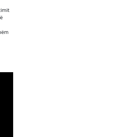
imit
në
shëm