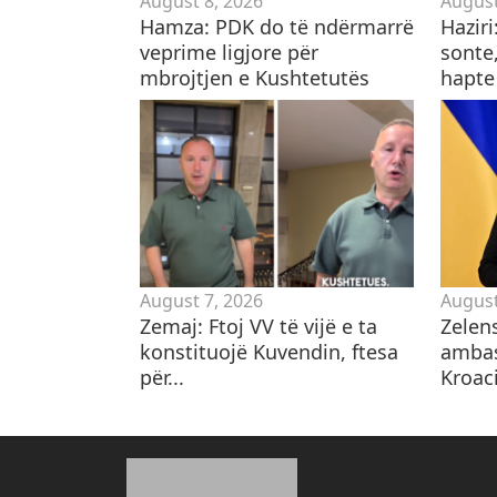
August 8, 2026
August
Hamza: PDK do të ndërmarrë
Hazir
veprime ligjore për
sonte,
mbrojtjen e Kushtetutës
hapte
August 7, 2026
August
Zemaj: Ftoj VV të vijë e ta
Zelen
konstituojë Kuvendin, ftesa
ambas
për...
Kroaci