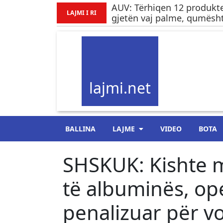
AUV: Tërhiqen 12 produkte
LAJMI I RI
gjetën vaj palme, qumësht
lajmi.net
BALLINA
LAJME
VIDEO
BOTA
SHSKUK: Kishte
të albuminës, op
penalizuar për v