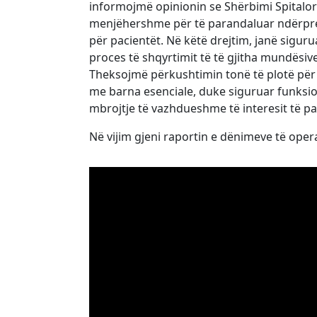
informojmë opinionin se Shërbimi Spitalor
menjëhershme për të parandaluar ndërprerj
për pacientët. Në këtë drejtim, janë sigu
proces të shqyrtimit të të gjitha mundësive
Theksojmë përkushtimin tonë të plotë për
me barna esenciale, duke siguruar funksio
mbrojtje të vazhdueshme të interesit të pa
Në vijim gjeni raportin e dënimeve të oper