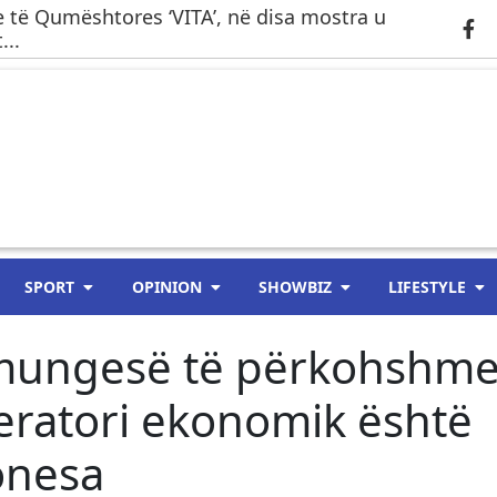
 të Qumështores ‘VITA’, në disa mostra u
...
SPORT
OPINION
SHOWBIZ
LIFESTYLE
 mungesë të përkohshm
eratori ekonomik është
onesa