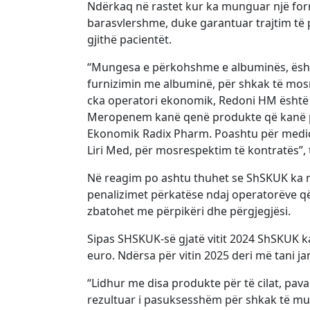
Ndërkaq në rastet kur ka munguar një form
barasvlershme, duke garantuar trajtim të
gjithë pacientët.
“Mungesa e përkohshme e albuminës, është
furnizimin me albuminë, për shkak të mosr
cka operatori ekonomik, Redoni HM është 
Meropenem kanë qenë produkte që kanë pas
Ekonomik Radix Pharm. Poashtu për medici
Liri Med, për mosrespektim të kontratës”,
Në reagim po ashtu thuhet se ShSKUK ka nd
penalizimet përkatëse ndaj operatorëve që 
zbatohet me përpikëri dhe përgjegjësi.
Sipas SHSKUK-së gjatë vitit 2024 ShSKUK k
euro. Ndërsa për vitin 2025 deri më tani ja
“Lidhur me disa produkte për të cilat, pav
rezultuar i pasuksesshëm për shkak të mu