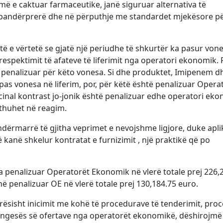
ë e caktuar farmaceutike, janë siguruar alternativa të
 pandërprerë dhe në përputhje me standardet mjekësore pë
 e vërtetë se gjatë një periudhe të shkurtër ka pasur von
espektimit të afateve të liferimit nga operatori ekonomik. 
penalizuar për këto vonesa. Si dhe produktet, Imipenem d
 vonesa në liferim, por, për këtë është penalizuar Operat
nal kontrast jo-jonik është penalizuar edhe operatori ek
 thuhet në reagim.
ërmarrë të gjitha veprimet e nevojshme ligjore, duke apli
kanë shkelur kontratat e furnizimit , një praktikë që po
a penalizuar Operatorët Ekonomik në vlerë totale prej 226,
në penalizuar OE në vlerë totale prej 130,184.75 euro.
arësisht inicimit me kohë të procedurave të tenderimit, proc
ngesës së ofertave nga operatorët ekonomikë, dëshirojmë