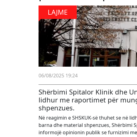
LAJME
06/08/2025 19:24
Shërbimi Spitalor Klinik dhe U
lidhur me raportimet për mung
shpenzues.
Në reagimin e SHSKUK-së thuhet se në lid
barna dhe material shpenzues, Shërbimi Sp
informojë opinionin publik se furnizimi me