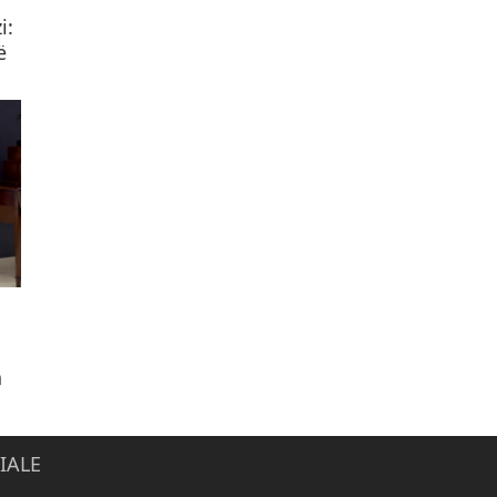
i:
ë
n
IALE