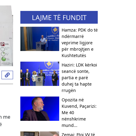
LAJME TË FUNDIT
Hamza: PDK do të
ndërmarrë
veprime ligjore
për mbrojtjen e
Kushtetutës
Haziri: LDK kërkoi
seancë sonte,
partia e parë
duhej ta hapte
rrugën
Opozita në
Kuvend, Paçarizi:
Me 40
in me
nënshkrime
ë
mund...
Zemaj: Ftoj VV të