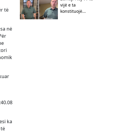
vijë e ta
r të
konstituojë...
esa në
Për
he
ori
onomik
kuar
240.08
esi ka
 të