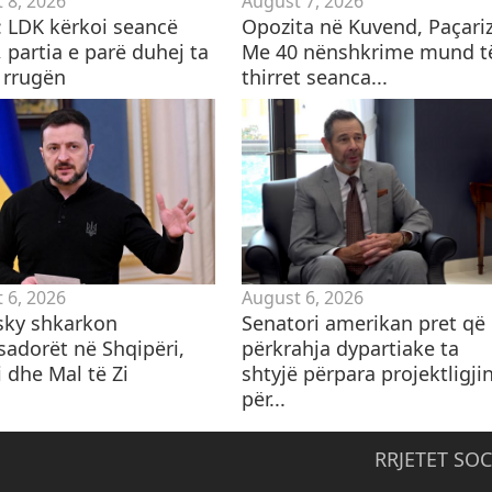
 8, 2026
August 7, 2026
i: LDK kërkoi seancë
Opozita në Kuvend, Paçariz
 partia e parë duhej ta
Me 40 nënshkrime mund t
 rrugën
thirret seanca...
 6, 2026
August 6, 2026
sky shkarkon
Senatori amerikan pret që
adorët në Shqipëri,
përkrahja dypartiake ta
 dhe Mal të Zi
shtyjë përpara projektligji
për...
RRJETET SOC