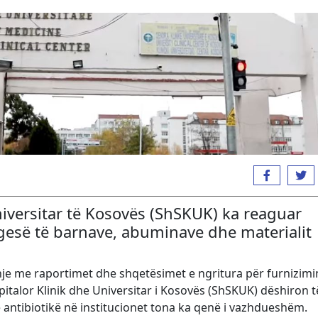
niversitar të Kosovës (ShSKUK) ka reaguar
esë të barnave, abuminave dhe materialit
hje me raportimet dhe shqetësimet e ngritura për furnizim
italor Klinik dhe Universitar i Kosovës (ShSKUK) dëshiron t
 antibiotikë në institucionet tona ka qenë i vazhdueshëm.