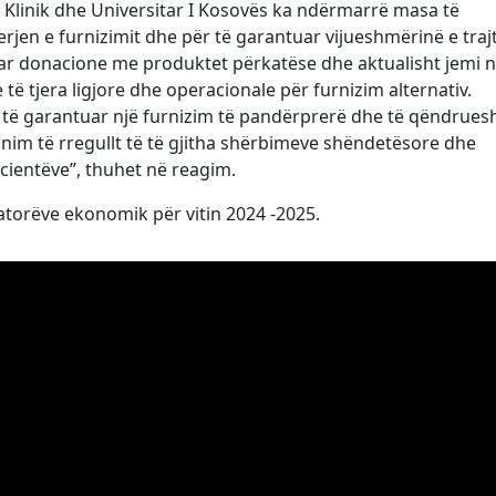
 Klinik dhe Universitar I Kosovës ka ndërmarrë masa të
en e furnizimit dhe për të garantuar vijueshmërinë e trajt
ruar donacione me produktet përkatëse dhe aktualisht jemi 
 të tjera ligjore dhe operacionale për furnizim alternativ.
 të garantuar një furnizim të pandërprerë dhe të qëndrue
nim të rregullt të të gjitha shërbimeve shëndetësore dhe
cientëve”, thuhet në reagim.
atorëve ekonomik për vitin 2024 -2025.