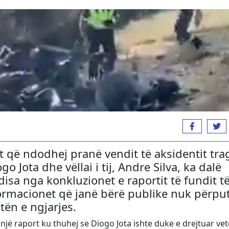
t që ndodhej pranë vendit të aksidentit trag
o Jota dhe vëllai i tij, Andre Silva, ka dalë
isa nga konkluzionet e raportit të fundit t
informacionet që janë bërë publike nuk përp
tën e ngjarjes.
një raport ku thuhej se Diogo Jota ishte duke e drejtuar vet