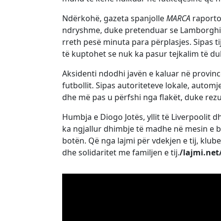
Ndërkohë, gazeta spanjolle
MARCA
raportoi
ndryshme, duke pretenduar se Lamborghini 
rreth pesë minuta para përplasjes. Sipas t
të kuptohet se nuk ka pasur tejkalim të du
Aksidenti ndodhi javën e kaluar në provinc
futbollit. Sipas autoriteteve lokale, automje
dhe më pas u përfshi nga flakët, duke rezult
Humbja e Diogo Jotës, yllit të Liverpoolit 
ka ngjallur dhimbje të madhe në mesin e ba
botën. Që nga lajmi për vdekjen e tij, klu
dhe solidaritet me familjen e tij.
/lajmi.net