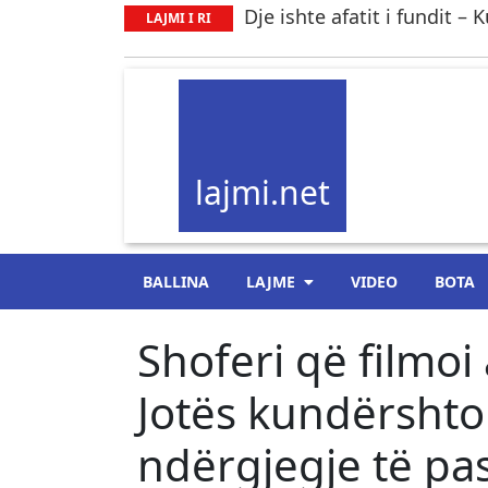
Dje ishte afatit i fundit –
LAJMI I RI
lajmi.net
BALLINA
LAJME
VIDEO
BOTA
Shoferi që filmoi
Jotës kundërshton
ndërgjegje të pa