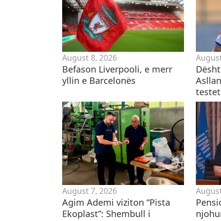
August 8, 2026
August
Befason Liverpooli, e merr
Dështo
yllin e Barcelonës
Asllan
teste
August 7, 2026
August
Agim Ademi viziton “Pista
Pensio
Ekoplast”: Shembull i
njohu