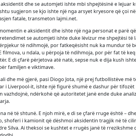
ksidentit dhe se automjeti ishte mbi shpejtësinë e lejuar k
htu sugjeron se kjo ishte një nga arsyet kryesore që çoi në
sjen fatale, transmeton lajmi.net.
r momentin e aksidentit dhe ishte një nga personat e parë që
etendimet se automjeti ishte duke lëvizur me shpejtësi të l
përpjekur të ndihmojë, por fatkeqësisht nuk ka mundur të b
“E filmova, u ndala, u përpoja të ndihmoja, por për fat të ke
r. E di çfarë përjetova atë natë, sepse nuk e dija kush isht
për familjen e viktimave.
ali dhe më gjerë, pasi Diogo Jota, një prej futbollistëve më t
i Liverpool-it, ishte një figurë shumë e dashur për tifozët
in vazhdojnë, ndërkohë që autoritetet janë ende duke anali
arja.
na në të shtunë. E njoh mirë, e di se çfarë rruge është – dh
, shoferi i kamionit që dëshmoi aksidentin tragjik në të cili
ndre Silva. Ai theksoi se kushtet e rrugës janë të rrezikshme
dodhi.