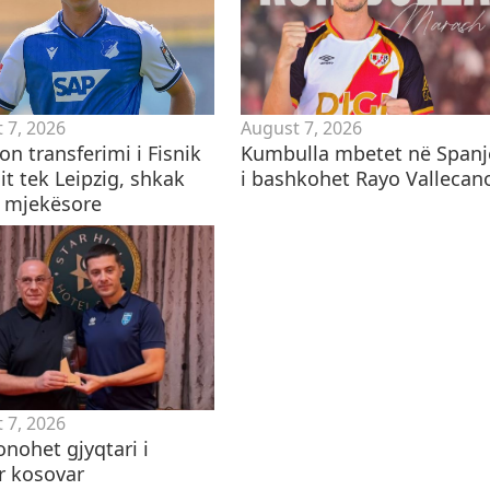
 7, 2026
August 7, 2026
n transferimi i Fisnik
Kumbulla mbetet në Spanj
it tek Leipzig, shkak
i bashkohet Rayo Vallecan
t mjekësore
 7, 2026
nohet gjyqtari i
r kosovar