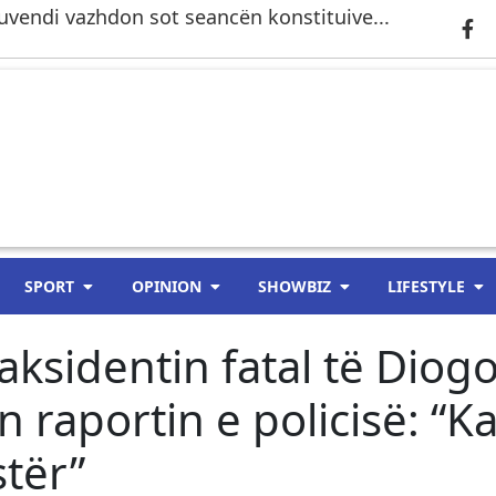
 Kuvendi vazhdon sot seancën konstituive...
SPORT
OPINION
SHOWBIZ
LIFESTYLE
 aksidentin fatal të Diog
 raportin e policisë: “
stër”