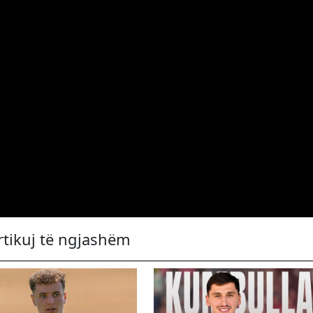
rtikuj të ngjashëm