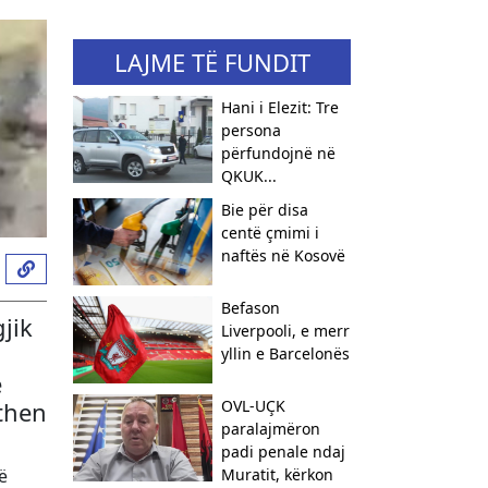
LAJME TË FUNDIT
Hani i Elezit: Tre
persona
përfundojnë në
QKUK...
Bie për disa
centë çmimi i
naftës në Kosovë
Befason
jik
Liverpooli, e merr
yllin e Barcelonës
ë
uthen
OVL-UÇK
paralajmëron
padi penale ndaj
ë
Muratit, kërkon