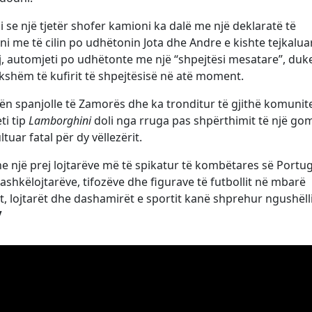
 se një tjetër shofer kamioni ka dalë me një deklaratë të
me të cilin po udhëtonin Jota dhe Andre e kishte tejkalua
ij, automjeti po udhëtonte me një “shpejtësi mesatare”, duk
kshëm të kufirit të shpejtësisë në atë moment.
ën spanjolle të Zamorës dhe ka tronditur të gjithë komunite
ti tip
Lamborghini
doli nga rruga pas shpërthimit të një go
uar fatal për dy vëllezërit.
dhe një prej lojtarëve më të spikatur të kombëtares së Portug
shkëlojtarëve, tifozëve dhe figurave të futbollit në mbarë
bet, lojtarët dhe dashamirët e sportit kanë shprehur ngushël
/