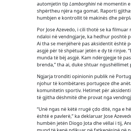
automjetin tip
Lamborghini
në momentin e a
shpërtheu njëra nga gomat. Raporti gjithas
humbjen e kontrollit të makinës dhe përpla
Por Jose Azevedo, i cili thotë se ka filmua
ndaloi në vendngjarje, ka hedhur poshtë pr
Ai tha se menjëherë pas aksidentit është 
asgjë për të shpëtuar jetën e dy të rinjve. 
munda të bëj asgjë. Kam ndërgjegje të pastë
brenda,” tha ai, duke shtuar ngushëllimet 
Ngjarja tronditi opinionin publik në Portug
njohur të kombëtares portugeze dhe anëtar 
komunitetin sportiv. Hetimet për aksident
të gjitha dëshmitë dhe provat nga vendngj
“Unë ngas në këtë rrugë çdo ditë, nga e hë
është e pavlerë,” ka deklaruar Jose Azevedo
humbën jetën Diogo Jota dhe vëllai i tij, A
mund të kenë ndikuar në fatkeqësinë që n