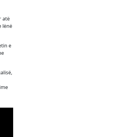
r atë
e lënë
tin e
me
alisë,
lime