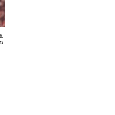
ë,
os