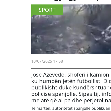
SPORT
10/07/2025 17:58
Jose Azevedo, shoferi i kamioni
ku humbën jetën futbollisti Diog
publikisht duke kundërshtuar d
policisë spanjolle. Sipas tij, 
me atë që ai pa dhe përjetoi na
Të martën, autoritetet spanjolle publikuan 