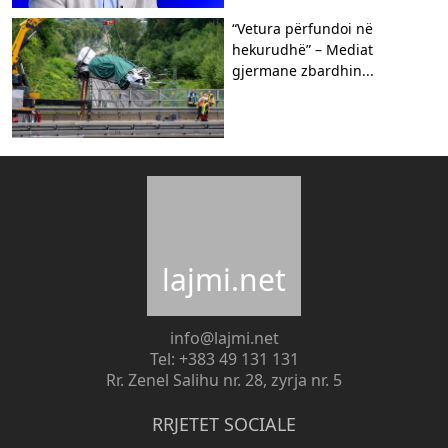
“Vetura përfundoi në
hekurudhë” – Mediat
gjermane zbardhin...
lajmi.net
info@lajmi.net
Tel: +383 49 131 131
Rr. Zenel Salihu nr. 28, zyrja nr. 5
RRJETET SOCIALE