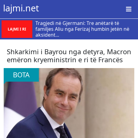
lajmi.net
Tragjedi në Gjermani: Tre anëtarë të
familjes Aliu nga Ferizaj humbin jetën në
LAJMI I RI
aksident...
Shkarkimi i Bayrou nga detyra, Macron
emëron kryeministrin e ri të Francës
BOTA