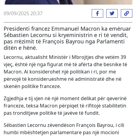
09/09/2025 20:37
Presidenti francez Emmanuel Macron ka emëruar
Sébastien Lecornu si kryeministrin e ri të vendit,
pas rrëzimit të François Bayrou nga Parlamenti
ditën e hënë.
Lecornu, aktualisht Ministër i Mbrojtjes dhe vetëm 39
vjeç, është një nga figurat më të afërta dhe besnike të
Macron. Ai konsiderohet një politikan i ri, por me
përvojë të konsiderueshme në administratë dhe në
skenën politike franceze.
Zgjedhja e tij vjen në një moment delikat për qeverinë
franceze, teksa Macron përpiqet të rifitojë stabilitetin
pas tronditjeve politike të javëve të fundit.
Sébastien Lecornu zëvendëson François Bayrou, i cili
humbi mbështetjen parlamentare pas një mocioni