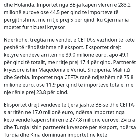
dhe Holanda. Importet nga BE-ja kapën vlerën e 283.2
milionë eurove ose 44.5 për qind të importeve të
përgjithshme, me rritje prej 5 për qind, ku Gjermania
mbetet furnizuesi kryesor.
Ndërkohë, tregtia me vendet e CEFTA-s vazhdon të ketë
peshë të rëndësishme në eksport. Eksportet drejt
këtyre vendeve arritën në 39.0 milionë euro, apo 49.1
për qind të totalit, me rritje prej 17.4 për qind. Partnerët
kryesorë ishin Maqedonia e Veriut, Shqipëria, Mali i Zi
dhe Serbia. Importet nga CEFTA ranë ndjeshëm në 75.8
milionë euro, ose 11.9 për qind të importeve totale, me
një rënie prej 23.8 për qind.
Eksportet drejt vendeve të tjera jashtë BE-së dhe CEFTA-
s arritën në 17.0 milionë euro, ndërsa importet nga
këto vende kapën shifrën e 277.8 milionë eurove. Zvicra
dhe Turqia ishin partnerët kryesorë për eksport, ndërsa
Turqia dhe Kina dominuan importet në këtë