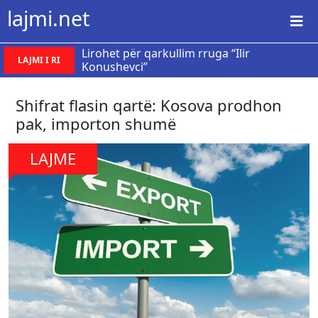
lajmi.net
Lirohet për qarkullim rruga “Ilir
LAJMI I RI
Konushevci”
Shifrat flasin qartë: Kosova prodhon
pak, importon shumë
LAJME