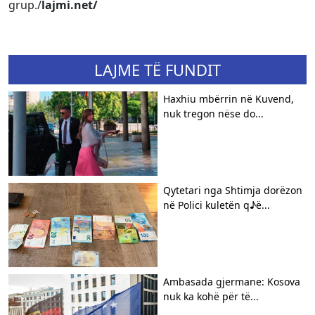
grup./
lajmi.net/
LAJME TË FUNDIT
Haxhiu mbërrin në Kuvend,
nuk tregon nëse do...
Qytetari nga Shtimja dorëzon
në Polici kuletën q♪ë...
Ambasada gjermane: Kosova
nuk ka kohë për të...