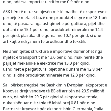
qind, ndërsa importet u rritën me 0.9 për qind.
ASK bën të ditur se pjesën më të madhe të eksporteve e
përbëjnë metalet bazë dhe produktet e tyre me 18.1 për
qind, të pasuara nga ushqimet e përgatitura, pijet dhe
duhani me 15.1 për qind, produktet minerale me 14.4
për qind, plastika dhe goma me 10.7 për qind, si dhe
artikujt e ndryshëm të prodhuar dhe tekstili.
Në anën tjetër, struktura e importeve dominohet nga
mjetet e transportit me 13.6 për qind, makineritë dhe
pajisjet mekanike e elektrike me 13.3 për qind,
ushqimet e përgatitura, pijet dhe duhani me 12.9 për
qind, si dhe produktet minerale me 12.3 për qind.
Sa i përket tregtisë me Bashkimin Evropian, eksportet e
Kosovës drejt vendeve të BE-së arritën në 23.5 milionë
euro, që përbën 29.5 për qind të eksporteve totale,
duke shënuar një rënie të lehtë prej 0.81 për qind.
Partnerët kryesorë për eksport ishin Gjermania, Italia