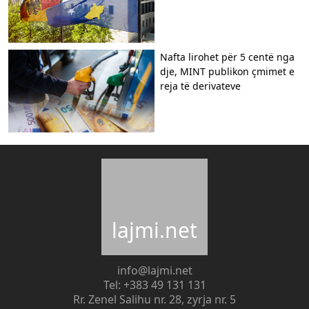
Nafta lirohet për 5 centë nga
dje, MINT publikon çmimet e
reja të derivateve
lajmi.net
info@lajmi.net
Tel: +383 49 131 131
Rr. Zenel Salihu nr. 28, zyrja nr. 5