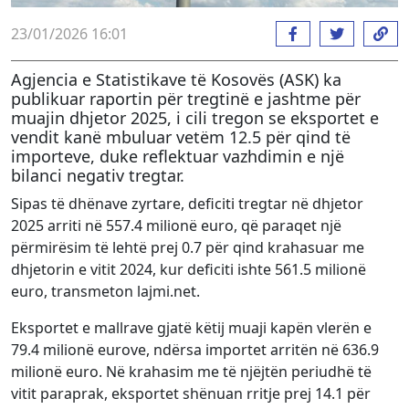
23/01/2026 16:01
Agjencia e Statistikave të Kosovës (ASK) ka
publikuar raportin për tregtinë e jashtme për
muajin dhjetor 2025, i cili tregon se eksportet e
vendit kanë mbuluar vetëm 12.5 për qind të
importeve, duke reflektuar vazhdimin e një
bilanci negativ tregtar.
Sipas të dhënave zyrtare, deficiti tregtar në dhjetor
2025 arriti në 557.4 milionë euro, që paraqet një
përmirësim të lehtë prej 0.7 për qind krahasuar me
dhjetorin e vitit 2024, kur deficiti ishte 561.5 milionë
euro, transmeton lajmi.net.
Eksportet e mallrave gjatë këtij muaji kapën vlerën e
79.4 milionë eurove, ndërsa importet arritën në 636.9
milionë euro. Në krahasim me të njëjtën periudhë të
vitit paraprak, eksportet shënuan rritje prej 14.1 për