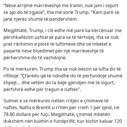
“Nëse arrijmë marrëveshje me Iranin, nuk jam i sigurt
se ajo do të zgjasë”, tha më vonë Trump. “Kam parë se
janë njerëz shumë të pandershëm.
Megjithatë, Trump, i cili edhe më parë ka kërcënuar me
përshkallëzim ushtarak para se të tërhiqej, tha se nuk
pret rikthimin e plotë të luftimeve dhe se mbetet e
paqartë nëse bisedimet për një marrëveshje të
përhershme do të vazhdojnë.
Po të mërkurën, Trump tha se nuk beson se lufta do të
rifillojë: “Çfarëdo që të ndodhë do të përfundojë shumë
shpejt… dhe vetëm do ta bëjë gjendjen më të sigurt,
përfshirë edhe për tregun e naftës”.
Sulmet e së mërkurës nxiten rritjen e çmimeve të
naftës. Nafta e Brentit u rritën për rreth 1 për qind, në
78.80 dollarë për fuçi. Megjithatë, çmimet mbetën
dukshëm nën kulmin e fundprillit, kur kishin kaluar 120