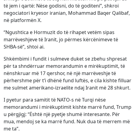
të jem i qartë: Nëse godisni, do të goditeni”, shkroi
negociatori kryesor iranian, Mohammad Baqer Qalibaf,
në platformën X.
“Ngushtica e Hormuzit do të rihapet vetëm sipas
marrëveshjeve të Iranit, jo përmes kërcënimeve të
SHBA-së”, shtoi ai.
Shkëmbimi i fundit i sulmeve duket se zbehu shpresat
për ta shndërruar memorandumin e mirëkuptimit, të
nënshkruar më 17 qershor, në një marrëveshje të
përhershme për t’i dhënë fund luftës, e cila kishte filluar
me sulmet amerikano-izraelite ndaj Iranit më 28 shkurt.
I pyetur para samitit të NATO-s në Turqi nëse
memorandumi i mirëkuptimit kishte marrë fund, Trump
u përgjigj: “Është një pyetje shumë interesante. Për
mua, mendoj se ka marrë fund. Nuk dua të merrem më
me ta”.