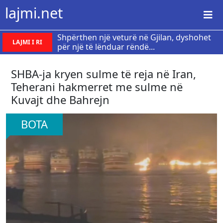
lajmi.net
Shpërthen një veturë në Gjilan, dyshohet
LAJMI I RI
për një të lënduar rëndë...
SHBA-ja kryen sulme të reja në Iran,
Teherani hakmerret me sulme në
Kuvajt dhe Bahrejn
BOTA