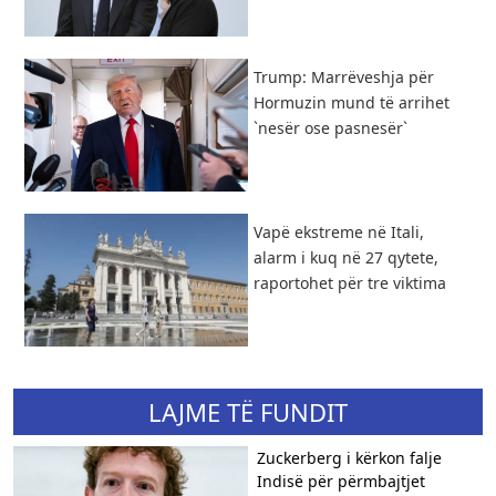
Trump: Marrëveshja për
Hormuzin mund të arrihet
`nesër ose pasnesër`
Vapë ekstreme në Itali,
alarm i kuq në 27 qytete,
raportohet për tre viktima
LAJME TË FUNDIT
Zuckerberg i kërkon falje
Indisë për përmbajtjet