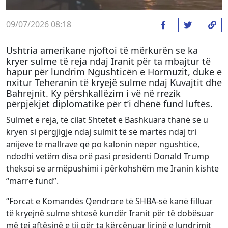
09/07/2026 08:18
Ushtria amerikane njoftoi të mërkurën se ka
kryer sulme të reja ndaj Iranit për ta mbajtur të
hapur për lundrim Ngushticën e Hormuzit, duke e
nxitur Teheranin të kryejë sulme ndaj Kuvajtit dhe
Bahrejnit. Ky përshkallëzim i vë në rrezik
përpjekjet diplomatike për t’i dhënë fund luftës.
Sulmet e reja, të cilat Shtetet e Bashkuara thanë se u
kryen si përgjigje ndaj sulmit të së martës ndaj tri
anijeve të mallrave që po kalonin nëpër ngushticë,
ndodhi vetëm disa orë pasi presidenti Donald Trump
theksoi se armëpushimi i përkohshëm me Iranin kishte
“marrë fund”.
“Forcat e Komandës Qendrore të SHBA-së kanë filluar
të kryejnë sulme shtesë kundër Iranit për të dobësuar
më tej aftësinë e tij për ta kërcënuar lirinë e lundrimit