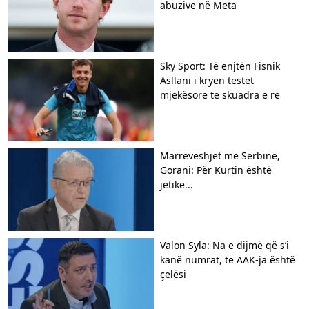
abuzive në Meta
Sky Sport: Të enjtën Fisnik
Asllani i kryen testet
mjekësore te skuadra e re
Marrëveshjet me Serbinë,
Gorani: Për Kurtin është
jetike...
Valon Syla: Na e dijmë që s’i
kanë numrat, te AAK-ja është
çelësi