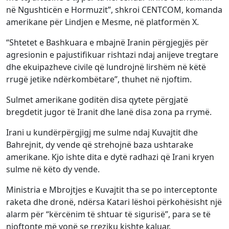
në Ngushticën e Hormuzit”, shkroi CENTCOM, komanda
amerikane për Lindjen e Mesme, në platformën X.
“Shtetet e Bashkuara e mbajnë Iranin përgjegjës për
agresionin e pajustifikuar rishtazi ndaj anijeve tregtare
dhe ekuipazheve civile që lundrojnë lirshëm në këtë
rrugë jetike ndërkombëtare”, thuhet në njoftim.
Sulmet amerikane goditën disa qytete përgjatë
bregdetit jugor të Iranit dhe lanë disa zona pa rrymë.
Irani u kundërpërgjigj me sulme ndaj Kuvajtit dhe
Bahrejnit, dy vende që strehojnë baza ushtarake
amerikane. Kjo ishte dita e dytë radhazi që Irani kryen
sulme në këto dy vende.
Ministria e Mbrojtjes e Kuvajtit tha se po interceptonte
raketa dhe dronë, ndërsa Katari lëshoi përkohësisht një
alarm për “kërcënim të shtuar të sigurisë”, para se të
njoftonte më vonë se rreziku kishte kaluar.