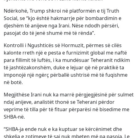
Ndërkohë, Trump shkroi në platformën e tij Truth
Social, se “kjo është hakmarrje për bombardimin e
djeshëm të anijeve nga Irani. Nëse ndodh përsëri,
pasojat do të jenë shumë më të rënda”.
Kontrolli i Ngushticës së Hormuzit, përmes së cilës
kalonte rreth një e pesta e furnizimit global me naftë
para fillimit të luftës, i ka mundësuar Teheranit ndikim
të jashtëzakonshëm, duke e lejuar që në praktikë ta
imponojë një ngërç përballë ushtrisë më të fuqishme
në botë.
Megjithëse Irani nuk ka marrë përgjegjësinë për sulmet
ndaj anijeve, analistët thonë se Teherani përdor
veprime të tilla për të fituar përparësi në bisedime me
SHBA-në.
“SHBA-ja ende nuk e ka kuptuar se kërcënimet dhe
shkelja e zotimeve të saj nuk mbeten më pa pasoja. Le