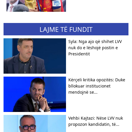
LAJME TË FUNDIT
Syla: Nga ajo që shihet LVV
nuk do e lëshojë postin e
Presidentit
Kërçeli kritika opozitës: Duke
bllokuar institucionet
mendojnë se...
Vehbi Kajtazi: Nëse LVV nuk
propozon kandidatin, të...