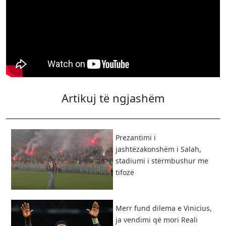
Artikuj të ngjashëm
Prezantimi i
jashtëzakonshëm i Salah,
stadiumi i stërmbushur me
tifozë
Merr fund dilema e Vinicius,
ja vendimi që mori Reali