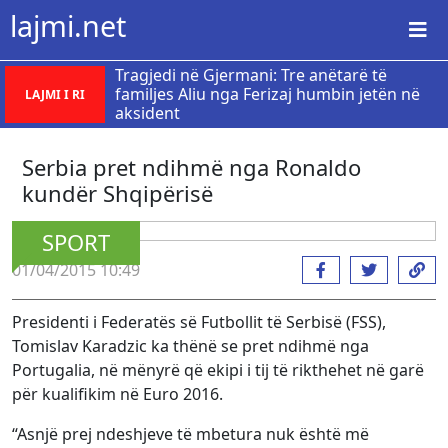
lajmi.net
Tragjedi në Gjermani: Tre anëtarë të
familjes Aliu nga Ferizaj humbin jetën në
LAJMI I RI
aksident
Serbia pret ndihmë nga Ronaldo
kundër Shqipërisë
SPORT
01/04/2015 10:49
Presidenti i Federatës së Futbollit të Serbisë (FSS),
Tomislav Karadzic ka thënë se pret ndihmë nga
Portugalia, në mënyrë që ekipi i tij të rikthehet në garë
për kualifikim në Euro 2016.
“Asnjë prej ndeshjeve të mbetura nuk është më