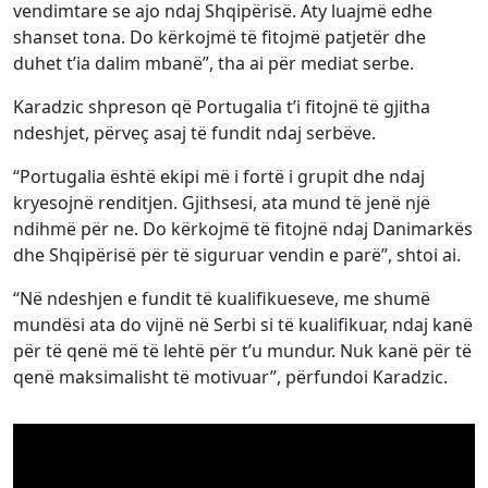
vendimtare se ajo ndaj Shqipërisë. Aty luajmë edhe
shanset tona. Do kërkojmë të fitojmë patjetër dhe
duhet t’ia dalim mbanë”, tha ai për mediat serbe.
Karadzic shpreson që Portugalia t’i fitojnë të gjitha
ndeshjet, përveç asaj të fundit ndaj serbëve.
“Portugalia është ekipi më i fortë i grupit dhe ndaj
kryesojnë renditjen. Gjithsesi, ata mund të jenë një
ndihmë për ne. Do kërkojmë të fitojnë ndaj Danimarkës
dhe Shqipërisë për të siguruar vendin e parë”, shtoi ai.
“Në ndeshjen e fundit të kualifikueseve, me shumë
mundësi ata do vijnë në Serbi si të kualifikuar, ndaj kanë
për të qenë më të lehtë për t’u mundur. Nuk kanë për të
qenë maksimalisht të motivuar”, përfundoi Karadzic.