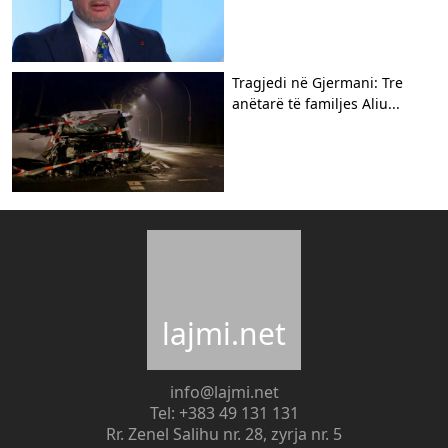
Tragjedi në Gjermani: Tre
anëtarë të familjes Aliu...
lajmi.net
info@lajmi.net
Tel: +383 49 131 131
Rr. Zenel Salihu nr. 28, zyrja nr. 5