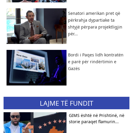
Senatori amerikan pret që
përkrahja dypartiake ta
shtyjë përpara projektligjin
për...
Bordi i Paqes lidh kontratën
e parë për rindërtimin e
Gazës
LAJME TË FUNDIT
GIMS është në Prishtinë, në
storie paraqet flamurin...