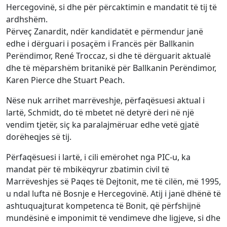
Hercegovinë, si dhe për përcaktimin e mandatit të tij të
ardhshëm.
Përveç Zanardit, ndër kandidatët e përmendur janë
edhe i dërguari i posaçëm i Francës për Ballkanin
Perëndimor, René Troccaz, si dhe të dërguarit aktualë
dhe të mëparshëm britanikë për Ballkanin Perëndimor,
Karen Pierce dhe Stuart Peach.
Nëse nuk arrihet marrëveshje, përfaqësuesi aktual i
lartë, Schmidt, do të mbetet në detyrë deri në një
vendim tjetër, siç ka paralajmëruar edhe vetë gjatë
dorëheqjes së tij.
Përfaqësuesi i lartë, i cili emërohet nga PIC-u, ka
mandat për të mbikëqyrur zbatimin civil të
Marrëveshjes së Paqes të Dejtonit, me të cilën, më 1995,
u ndal lufta në Bosnje e Hercegovinë. Atij i janë dhënë të
ashtuquajturat kompetenca të Bonit, që përfshijnë
mundësinë e imponimit të vendimeve dhe ligjeve, si dhe