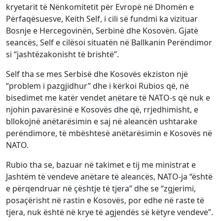
kryetarit të Nënkomitetit për Evropë në Dhomën e
Përfaqësuesve, Keith Self, i cili së fundmi ka vizituar
Bosnje e Hercegovinën, Serbinë dhe Kosovën. Gjatë
seancës, Self e cilësoi situatën në Ballkanin Perëndimor
si “jashtëzakonisht të brishtë”.
Self tha se mes Serbisë dhe Kosovës ekziston një
“problem i pazgjidhur” dhe i kërkoi Rubios që, në
bisedimet me katër vendet anëtare të NATO-s që nuk e
njohin pavarësinë e Kosovës dhe që, rrjedhimisht, e
bllokojnë anëtarësimin e saj në aleancën ushtarake
perëndimore, të mbështesë anëtarësimin e Kosovës në
NATO.
Rubio tha se, bazuar në takimet e tij me ministrat e
Jashtëm të vendeve anëtare të aleancës, NATO-ja “është
e përqendruar në çështje të tjera” dhe se “zgjerimi,
posaçërisht në rastin e Kosovës, por edhe në raste të
tjera, nuk është në krye të agjendës së këtyre vendeve”.