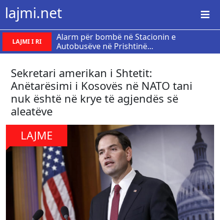
lajmi.net
Alarm për bombë në Stacionin e
LAJMI I RI
Autobusëve në Prishtinë...
Sekretari amerikan i Shtetit:
Anëtarësimi i Kosovës në NATO tani
nuk është në krye të agjendës së
aleatëve
LAJME