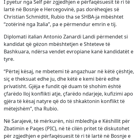
I pyetur nga Self për zgjedhjen e përfaqësuesit të ri të
lartë në Bosnje e Hercegovinë, pas dorëheqjes së
Christian Schmidtit, Rubio tha se SHBA-ja mbështet
“zotërinë nga Italia”, pa e përmendur emrin e tij.
Diplomati italian Antonio Zanardi Landi përmendet si
kandidat që gëzon mbështetjen e Shteteve të
Bashkuara, ndërsa vendet evropiane kanë kandidatët e
tyre.
“Përtej kësaj, ne mbetemi të angazhuar në këtë çështje,
siç e theksuat edhe ju, dhe këtë e kemi bërë edhe
privatisht. Gjëja e fundit që duam të shohim është
çfarëdo lloj konflikti atje, çfarëdo ndarjeje, kufizimi apo
gjëra të kësaj natyre që do të shkaktonin konflikt të
mëtejshëm”, tha Rubio.
Në Sarajevë, të mërkurën, nisi mbledhja e Këshillit për
Zbatimin e Paqes (PIC), në të cilën pritet të diskutohet
për zgjedhjen e përfaqësuesit të ri të lartë në Bosnje e