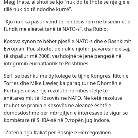
Megjithatë, ai shtoi se kjo “nuk do të thotë se një gjë e
tillë nuk do të ndodhë kurrë”.
“Kjo nuk ka pasur vend të rëndësishëm në bisedimet e
fundit me aleatët tanë të NATO-s”, tha Rubio.
Kosova synon të bëhet pjesë e NATO-s dhe e Bashkimit
Evropian. Por, shtetet që nuk e njohin pavarësinë e saj,
të shpallur më 2008, vazhdojnë të jenë pengesë në
integrimin euroatlantik të Prishtinës.
Self, së bashku me dy kolegë të tij në Kongres, Ritchie
Torres dhe Mike Lawler, ka paraqitur në Dhomën e
Përfaqësuesve një rezolutë në mbështetje të
anëtarësimit të Kosovës në NATO. Në këtë rezolutë
thuhet se prania e Kosovës në aleancë është e
domosdoshme për mbrojtjen e interesave të sigurisë
kombëtare të SHBA-së në Evropën Juglindore.
“Zotëria nga Italia” për Bosnje e Hercegovinën