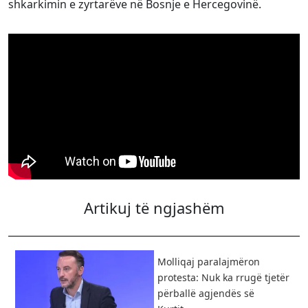
shkarkimin e zyrtarëve në Bosnje e Hercegovinë.
Artikuj të ngjashëm
Molliqaj paralajmëron
protesta: Nuk ka rrugë tjetër
përballë agjendës së