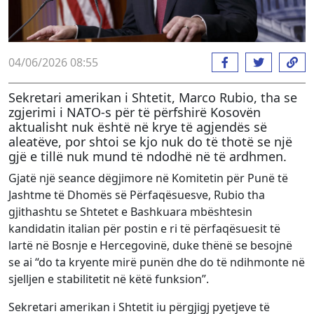
04/06/2026 08:55
Sekretari amerikan i Shtetit, Marco Rubio, tha se
zgjerimi i NATO-s për të përfshirë Kosovën
aktualisht nuk është në krye të agjendës së
aleatëve, por shtoi se kjo nuk do të thotë se një
gjë e tillë nuk mund të ndodhë në të ardhmen.
Gjatë një seance dëgjimore në Komitetin për Punë të
Jashtme të Dhomës së Përfaqësuesve, Rubio tha
gjithashtu se Shtetet e Bashkuara mbështesin
kandidatin italian për postin e ri të përfaqësuesit të
lartë në Bosnje e Hercegovinë, duke thënë se besojnë
se ai “do ta kryente mirë punën dhe do të ndihmonte në
sjelljen e stabilitetit në këtë funksion”.
Sekretari amerikan i Shtetit iu përgjigj pyetjeve të