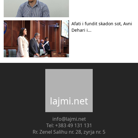
Afati i fundit skadon sot, Avni
Dehari i...
lajmi.net
info@lajmi.net
Tel: +383 49 131 131
Rr. Zenel Salihu nr. 28, zyrja nr. 5