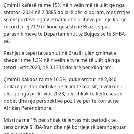
Çmimi i kafesë ra me 15% në nivelin më të ulët që nga
shtatori 2024 në 2.3885 dollarë për kilogram, mes rritjes
së eksporteve nga Vietnami dhe pritjeve për një korrje
rekord prej 71.9 milionë qesesh në Brazil, sipas
parashikimeve të Departamentit të Bujqësisë të SHBA-
së.
Reshjet e tepërta të shiut në Brazil i ulën çmimet e
sheqerit me 1.3% në nivelin e tyre më të ulët që nga
tetori i vitit 2020, në 0.1334 dollarë për kilogram.
Çmimi i kakaos ra me 16.3%, duke arritur në 2,846
dollarë për ton metrikë në fillim të marsit, niveli më i
ulët që nga prilli i vitit 2023, për shkak të kërkesës së
dobët dhe një perspektive pozitive për të korrat në
Afrikën Perëndimore.
Misri ra me 1% për shkak të lehtësimit periodik të
tensioneve SHBA-Iran dhe një korrjeje të përshpejtuar