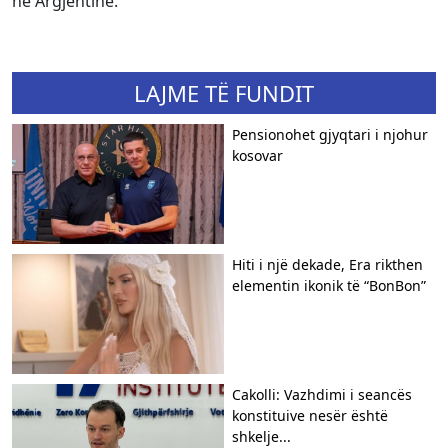
në Argjentinë.
LAJME TË FUNDIT
Pensionohet gjyqtari i njohur
kosovar
Hiti i një dekade, Era rikthen
elementin ikonik të “BonBon”
Cakolli: Vazhdimi i seancës
konstituive nesër është
shkelje...