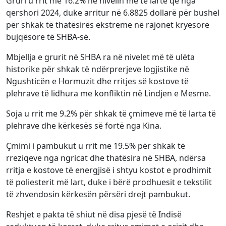
Gruri u rrit me 16.2% në nivelin më të lartë që nga
qershori 2024, duke arritur në 6.8825 dollarë për bushel
për shkak të thatësirës ekstreme në rajonet kryesore
bujqësore të SHBA-së.
Mbjellja e grurit në SHBA ra në nivelet më të ulëta
historike për shkak të ndërprerjeve logjistike në
Ngushticën e Hormuzit dhe rritjes së kostove të
plehrave të lidhura me konfliktin në Lindjen e Mesme.
Soja u rrit me 9.2% për shkak të çmimeve më të larta të
plehrave dhe kërkesës së fortë nga Kina.
Çmimi i pambukut u rrit me 19.5% për shkak të
rreziqeve nga ngricat dhe thatësira në SHBA, ndërsa
rritja e kostove të energjisë i shtyu kostot e prodhimit
të poliesterit më lart, duke i bërë prodhuesit e tekstilit
të zhvendosin kërkesën përsëri drejt pambukut.
Reshjet e pakta të shiut në disa pjesë të Indisë