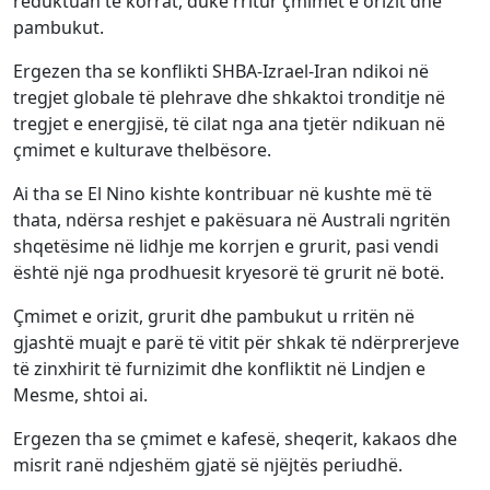
reduktuan të korrat, duke rritur çmimet e orizit dhe
pambukut.
Ergezen tha se konflikti SHBA-Izrael-Iran ndikoi në
tregjet globale të plehrave dhe shkaktoi tronditje në
tregjet e energjisë, të cilat nga ana tjetër ndikuan në
çmimet e kulturave thelbësore.
Ai tha se El Nino kishte kontribuar në kushte më të
thata, ndërsa reshjet e pakësuara në Australi ngritën
shqetësime në lidhje me korrjen e grurit, pasi vendi
është një nga prodhuesit kryesorë të grurit në botë.
Çmimet e orizit, grurit dhe pambukut u rritën në
gjashtë muajt e parë të vitit për shkak të ndërprerjeve
të zinxhirit të furnizimit dhe konfliktit në Lindjen e
Mesme, shtoi ai.
Ergezen tha se çmimet e kafesë, sheqerit, kakaos dhe
misrit ranë ndjeshëm gjatë së njëjtës periudhë.