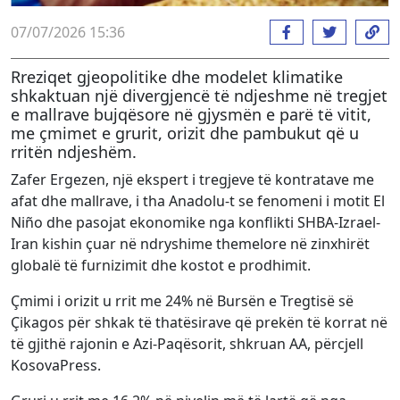
07/07/2026 15:36
Rreziqet gjeopolitike dhe modelet klimatike
shkaktuan një divergjencë të ndjeshme në tregjet
e mallrave bujqësore në gjysmën e parë të vitit,
me çmimet e grurit, orizit dhe pambukut që u
rritën ndjeshëm.
Zafer Ergezen, një ekspert i tregjeve të kontratave me
afat dhe mallrave, i tha Anadolu-t se fenomeni i motit El
Niño dhe pasojat ekonomike nga konflikti SHBA-Izrael-
Iran kishin çuar në ndryshime themelore në zinxhirët
globalë të furnizimit dhe kostot e prodhimit.
Çmimi i orizit u rrit me 24% në Bursën e Tregtisë së
Çikagos për shkak të thatësirave që prekën të korrat në
të gjithë rajonin e Azi-Paqësorit, shkruan AA, përcjell
KosovaPress.