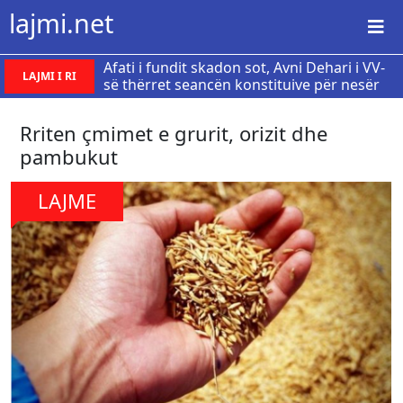
lajmi.net
Afati i fundit skadon sot, Avni Dehari i VV-
LAJMI I RI
së thërret seancën konstituive për nesër
​Rriten çmimet e grurit, orizit dhe
pambukut
LAJME