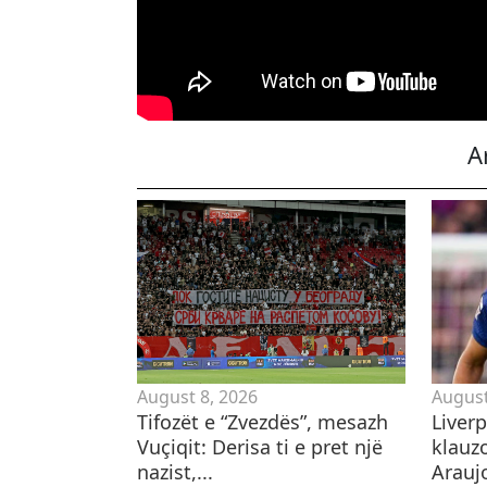
A
August 8, 2026
August
Tifozët e “Zvezdës”, mesazh
Liverp
Vuçiqit: Derisa ti e pret një
klauzo
nazist,...
Araujo