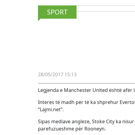
SPORT
28/05/2017 15:13
Legjenda e Manchester United është afër l
Interes të madh për të ka shprehur Evertoni
“Lajmi.net”.
Sipas mediave angleze, Stoke City ka nisur
parefuzueshme për Rooneyn.