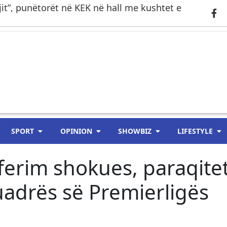
gjit”, punëtorët në KEK në hall me kushtet e
SPORT
OPINION
SHOWBIZ
LIFESTYLE
erim shokues, paraqite
uadrës së Premierligës