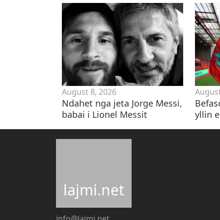
August 8, 2026
August
Ndahet nga jeta Jorge Messi,
Befas
babai i Lionel Messit
yllin 
lajmi.net
info@lajmi.net