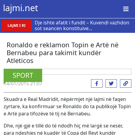
lajmi.net
Dje ishte afatit i fundit – Kuvendi vazhdon
LAJMI I RI
sot seancën konstituive...
Ronaldo e reklamon Topin e Artë në
Bernabeu para takimit kundër
Atleticos
SPORT
14/01/2015 21:07
Skuadra e Real Madridit, nëpërmjet një lajmi në faqen
zyrtare, ka konfirmuar se Ronaldo do ta publikojë Topin
e Artë para tifozëve të tij në Bernabeu.
Dhe, një gjë e tillë do të ndodh hiç më largë se nesër,
para ndeshjes në kuadër të Copa del Reyt kundër